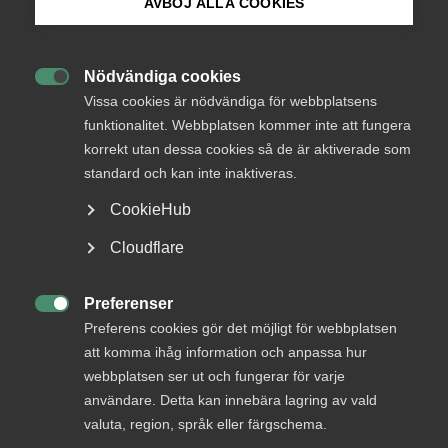
AVBÖJ ALLA COOKIES
Bli medlem
Status
Under bearbetning
Nödvändiga cookies

Logga in på Arbetsgivarguiden
Från
Vissa cookies är nödvändiga för webbplatsens
Regeringskansliet
funktionalitet. Webbplatsen kommer inte att fungera
korrekt utan dessa cookies så de är aktiverade som
Sök på almega.se
Svar senast
29 oktober 2018
standard och kan inte inaktiveras.
CookieHub
Press
Läs remissen här
Cloudflare
In English
Cookie-inställningar
Preferenser

Preferens cookies gör det möjligt för webbplatsen
MER OM ARBETSMARKNAD
att komma ihåg information och anpassa hur
webbplatsen ser ut och fungerar för varje
29 juni
Debattartiklar
användare. Detta kan innebära lagring av vald
Med hot som verktyg byggs ingen
valuta, region, språk eller färgschema.