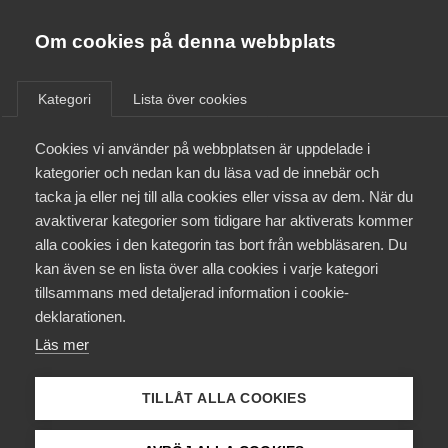
Almega
Förbund
Om cookies på denna webbplats
Almega Tjänste­förbunden
Aktuellt
/
Remisser
Om Almega
Kategori
Lista över cookies
Almega Tjänste­företagen
Aktuellt
Cookies vi använder på webbplatsen är uppdelade i
Almega Utbildning
Ett mer konkurrenskraftigt
kategorier och nedan kan du läsa vad de innebär och
system för stöd vid
Innovations­företagen
tacka ja eller nej till alla cookies eller vissa av dem. När du
Medlemskapet
korttidsarbete
avaktiverar kategorier som tidigare har aktiverats kommer
Kompetens­företagen
alla cookies i den kategorin tas bort från webbläsaren. Du
Mina sidor
kan även se en lista över alla cookies i varje kategori
Medie­företagen
Arbetsmarknad
Skatter
Remiss
tillsammans med detaljerad information i cookie-
Kontakt
Säkerhets­företagen
deklarationen.
Läs mer
Tåg­företagen
Kurser & utbildningar
Almega har beretts tillfälle att besvara remissen och
Vård­företagarna
inkommer med svar.
TILLÅT ALLA COOKIES
Påverkansarbete