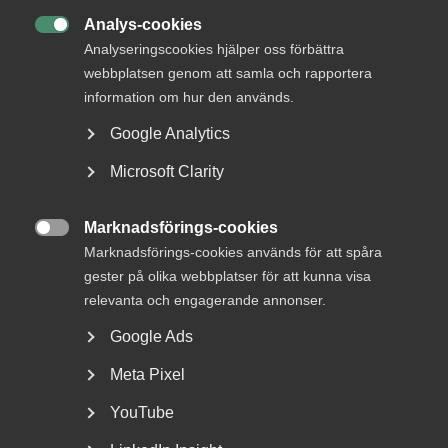
tillit
Analys-cookies

Analyseringscookies hjälper oss förbättra
webbplatsen genom att samla och rapportera
5 juni
Debattartiklar
information om hur den används.
Debatt: Mindre valfrihet ger
Google Analytics
sämre resultat och högre pris
Microsoft Clarity
Marknadsförings-cookies

Marknadsförings-cookies används för att spåra
29 maj
Debattartiklar
gester på olika webbplatser för att kunna visa
Debatt: Alla kan göra mer för
relevanta och engagerande annonser.
jobben – även parterna
Google Ads
Meta Pixel
22 maj
Pressmeddelanden
YouTube