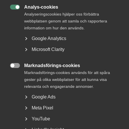
Analys-cookies

Analyseringscookies hjälper oss förbättra
Bli en del av framtidens
webbplatsen genom att samla och rapportera
arbetsliv
information om hur den används.
Google Analytics
Jobb & karriär
Microsoft Clarity
Om Almega
Bli medlem
Marknadsförings-cookies

Marknadsförings-cookies används för att spåra
Rådgivning, hjälp och
gester på olika webbplatser för att kunna visa
kontakt
relevanta och engagerande annonser.
Rådgivning och hjälp
Google Ads
Mina sidor
Meta Pixel
Kontakta Almega
YouTube