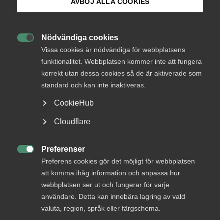
AVBÖJ ALLA COOKIES
legislations.
Bli medlem
If you are in the need for other corporate courses, we will
Nödvändiga cookies

Logga in på Arbetsgivarguiden
gladly design courses specifically to your requirements and
Vissa cookies är nödvändiga för webbplatsens
needs within employment and labour law, work
funktionalitet. Webbplatsen kommer inte att fungera
environment, collective agreements and wage formation.
korrekt utan dessa cookies så de är aktiverade som
Sök på almega.se
Please fill out this form and we will contact you as soon as
standard och kan inte inaktiveras.
possible.
CookieHub
Find all our courses in English by visiting the calender and
Press
Cloudflare
choose Alla format – In English.
In English
Cookie-inställningar
Preferenser
All courses

Preferens cookies gör det möjligt för webbplatsen
att komma ihåg information och anpassa hur
webbplatsen ser ut och fungerar för varje
Questions? Please contact us.
användare. Detta kan innebära lagring av vald
valuta, region, språk eller färgschema.