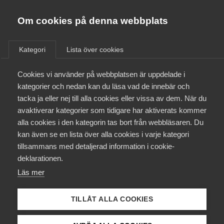
Almega
Förbund
Om cookies på denna webbplats
Almega Tjänste­förbunden
/
In English
/
Courses and webinars in English
Om Almega
Kategori
Lista över cookies
Almega Tjänste­företagen
Courses and
Aktuellt
Cookies vi använder på webbplatsen är uppdelade i
Almega Utbildning
kategorier och nedan kan du läsa vad de innebär och
webinars
in
Innovations­företagen
tacka ja eller nej till alla cookies eller vissa av dem. När du
Medlemskapet
English
avaktiverar kategorier som tidigare har aktiverats kommer
Kompetens­företagen
alla cookies i den kategorin tas bort från webbläsaren. Du
Mina sidor
kan även se en lista över alla cookies i varje kategori
Medie­företagen
tillsammans med detaljerad information i cookie-
Kontakt
Säkerhets­företagen
deklarationen.
Läs mer
Tåg­företagen
Kurser & utbildningar
Almega offers courses in English in Swedish
Vård­företagarna
employment and labour law, work environment
TILLÅT ALLA COOKIES
Påverkansarbete
legislation as well as introductory webinars for our
newest members and other courses within new