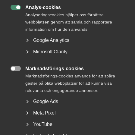
Analys-cookies
Det här är en konflikt

Analyseringscookies hjälper oss förbättra
webbplatsen genom att samla och rapportera
6 frågor och svar om avtalsrörelsen
information om hur den används.
IN ENGLISH:
Google Analytics
How We Negotiate Collective Agreements
Microsoft Clarity
The Swedish Model – A Stable Foundation for the Labour
Marknadsförings-cookies
Market

Marknadsförings-cookies används för att spåra
gester på olika webbplatser för att kunna visa
relevanta och engagerande annonser.
Det här är ett kollektivavtal
Google Ads
Meta Pixel
Den svenska arbetsmarknaden regleras både
genom lagstiftning och kollektivavtal. De
YouTube
arbetsrättsliga lagarna beslutas av riksdagen och