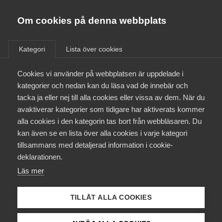
Almega
Förbund
Om cookies på denna webbplats
Almega Tjänste­förbunden
Om Almega
Kategori
Lista över cookies
Almega Tjänste­företagen
/ Avtalsrörelsen
/
Aktuellt
Cookies vi använder på webbplatsen är uppdelade i
Almega Utbildning
kategorier och nedan kan du läsa vad de innebär och
Innovations­företagen
tacka ja eller nej till alla cookies eller vissa av dem. När du
Medlemskapet
Så fungerar
avaktiverar kategorier som tidigare har aktiverats kommer
Kompetens­företagen
avtalsrörelsen
alla cookies i den kategorin tas bort från webbläsaren. Du
Mina sidor
kan även se en lista över alla cookies i varje kategori
Medie­företagen
tillsammans med detaljerad information i cookie-
Kontakt
Säkerhets­företagen
deklarationen.
Läs mer
Tåg­företagen
Kurser & utbildningar
Vård­företagarna
Hur fungerar avtalsrörelsen? Vad är
TILLÅT ALLA COOKIES
Påverkansarbete
ett
kollektivavtal
eller
konflikt
? Och hur går
egentligen
avtalsförhandlingar till
i Sverige