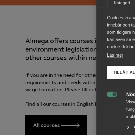
Kategori
Cookies vi an
innebär och tac
som tidigare h
kan även se en
Almega offers courses in English in
cookie-deklara
environment legislation as well as
Läs mer
other courses within new legislation
TILLÅT A
If you are in the need for other corporate course
requirements and needs within employment and 
wage formation. Please fill out this form and w
Nöd

Viss
Find all our courses in English by visiting the 
fung
inak
All courses