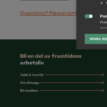
Questions? Please contact us.
Pre

Pref
anpa
lagr
SPARA IN
Ana

Anal
Bli en del av framtidens
info
arbetsliv
Jobb & karriär
Om Almega
Mar
Bli medlem

Mark
visa