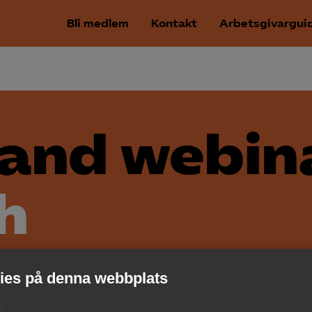
Bli medlem
Kontakt
Arbetsgivargui
 and webin
sh
es på denna webbplats