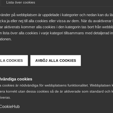
Lista över cookies
vänder på webbplatsen är uppdelade i kategorier och nedan kan du l
ka ja eller nej till alla cookies eller vissa av dem. När du avaktiverar
ar aktiverats kommer alla cookies i den kategorin tas bort från webb
 lista över alla cookies i varje kategori tillsammans med detaljerad in
 Swedish employment and labour law, work
tionen.
 introductory webinars for our newest member
s.
LLA COOKIES
AVBÖJ ALLA COOKIES
s, we will gladly design courses specifically to your
labour law, work environment, collective agreements and
e will contact you as soon as possible.
vändiga cookies
a cookies är nödvändiga för webbplatsens funktionalitet. Webbplatsen 
calender and choose Alla format – In English.
era korrekt utan dessa cookies så de är aktiverade som standard och k
tiveras.
CookieHub