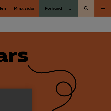
den
Mina sidor
Förbund
Almega Tjänste­förbunden
Om Almega
Almega Tjänste­företagen
Almega Utbildning
Aktuellt
ars
Innovations­företagen
Kompetens­företagen
Medlemskapet
Medie­företagen
Säkerhets­företagen
Mina sidor
Tåg­företagen
Kontakt
Vård­företagarna