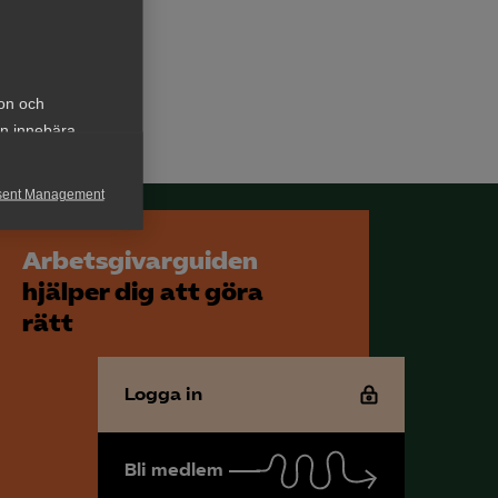
ion och
an innebära
sent Management
h rapportera
Arbetsgivarguiden
hjälper dig att göra
rätt
Logga in
för att kunna
Bli medlem