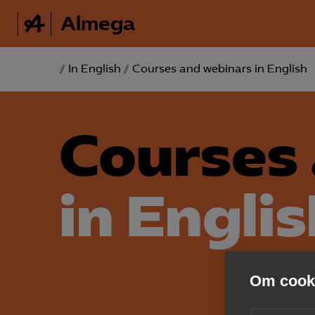
Almega
/
In English
/
Courses and webinars in English
Courses
in Engli
Om cooki