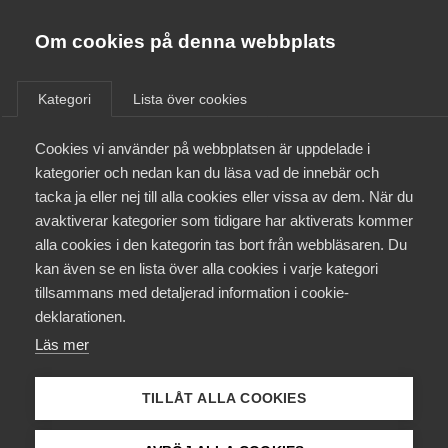
Almega
Förbund
Om cookies på denna webbplats
Almega Tjänste­förbunden
/
Bli medlem
/
Varför är ni inte bara medlem?
Om Almega
Kategori
Lista över cookies
Almega Tjänste­företagen
Aktuellt
Cookies vi använder på webbplatsen är uppdelade i
Almega Utbildning
kategorier och nedan kan du läsa vad de innebär och
Innovations­företagen
tacka ja eller nej till alla cookies eller vissa av dem. När du
Medlemskapet
avaktiverar kategorier som tidigare har aktiverats kommer
Kompetens­företagen
alla cookies i den kategorin tas bort från webbläsaren. Du
Mina sidor
kan även se en lista över alla cookies i varje kategori
Medie­företagen
tillsammans med detaljerad information i cookie-
Kontakt
Säkerhets­företagen
deklarationen.
Läs mer
Tåg­företagen
Kurser & utbildningar
Vård­företagarna
TILLÅT ALLA COOKIES
Påverkansarbete