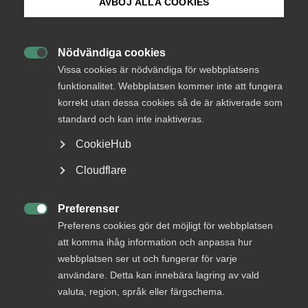
AVBÖJ ALLA COOKIES
Bli medlem
Nödvändiga cookies

Logga in på Arbetsgivarguiden
Vissa cookies är nödvändiga för webbplatsens
funktionalitet. Webbplatsen kommer inte att fungera
korrekt utan dessa cookies så de är aktiverade som
Sök på almega.se
standard och kan inte inaktiveras.
CookieHub
Press
Cloudflare
In English
Cookie-inställningar
Preferenser

Preferens cookies gör det möjligt för webbplatsen
att komma ihåg information och anpassa hur
webbplatsen ser ut och fungerar för varje
användare. Detta kan innebära lagring av vald
valuta, region, språk eller färgschema.