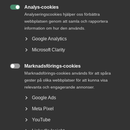
Analys-cookies

Analyseringscookies hjälper oss förbättra
webbplatsen genom att samla och rapportera
DU KANSKE OCKSÅ ÄR INTRESSERAD AV
information om hur den används.
DETTA?
Google Analytics
Microsoft Clarity
Marknadsförings-cookies

Marknadsförings-cookies används för att spåra
gester på olika webbplatser för att kunna visa
relevanta och engagerande annonser.
Google Ads
Bred partsöverenskommelse om
Meta Pixel
framtidens kollektivavtal
YouTube
Arbetsgivar- och arbetstagarorganisationer inom