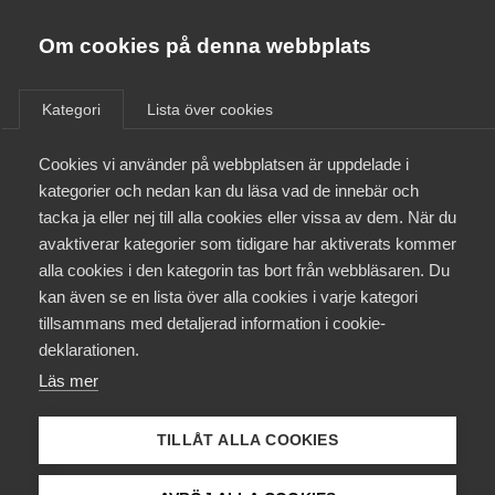
Almega
Förbund
Om cookies på denna webbplats
Almega Tjänste­förbunden
/
Aktuellt
/
Arbetsgivarnytt
/
Om Almega
Kategori
Lista över cookies
Almega Tjänste­företagen
Aktuellt
Cookies vi använder på webbplatsen är uppdelade i
Almega Utbildning
Utvecklingsavtal underlättar
kategorier och nedan kan du läsa vad de innebär och
det fackliga sam­arbetet,
Innovations­företagen
tacka ja eller nej till alla cookies eller vissa av dem. När du
Medlemskapet
Bransch Tandvård (A) med
avaktiverar kategorier som tidigare har aktiverats kommer
Kompetens­företagen
SRAT för tandhygienister
alla cookies i den kategorin tas bort från webbläsaren. Du
Mina sidor
kan även se en lista över alla cookies i varje kategori
Medie­företagen
tillsammans med detaljerad information i cookie-
Kontakt
Säkerhets­företagen
Vårdföretagarna och SRAT har antagit
deklarationen.
Utvecklingsavtalet från 1988 som redan gäller med
Läs mer
Tåg­företagen
Kurser & utbildningar
Unionen. Det ger i de flesta fall en mer lokal och
Vård­företagarna
företagsnära hantering av medbestämmande-
TILLÅT ALLA COOKIES
förhandlingar inför viktigare förändring.
Påverkansarbete