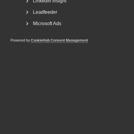
tjänstesektorn har enats om ett nytt samarbetsavtal
LinkedIn Insight
för...
Leadfeeder
Microsoft Ads
Powered by
CookieHub Consent Management
AD prövar förhandlingsvägran
och avvisningsyrkande i tvist om
tidigare anställd
AD 2026 nr 7 VH var anställd i ett bolag där han utförde
arbete under delar av 2023 och 2024. Den 19...