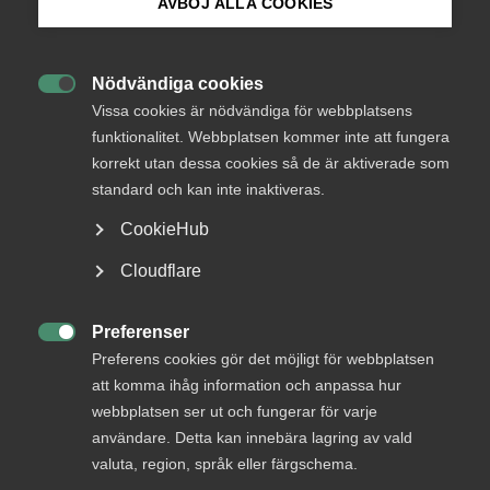
AVBÖJ ALLA COOKIES
Okategoriserade
2 juni
Arbetsgivarnytt
Bli medlem
Nödvändiga cookies

Logga in på Arbetsgivarguiden
Vissa cookies är nödvändiga för webbplatsens
funktionalitet. Webbplatsen kommer inte att fungera
korrekt utan dessa cookies så de är aktiverade som
Sök på almega.se
Endast tillgänglig för
standard och kan inte inaktiveras.
medlemmar
CookieHub
Press
Cloudflare
In English
Logga in
Cookie-inställningar
Preferenser

Preferens cookies gör det möjligt för webbplatsen
att komma ihåg information och anpassa hur
Bli medlem
webbplatsen ser ut och fungerar för varje
användare. Detta kan innebära lagring av vald
valuta, region, språk eller färgschema.