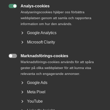
Analys-cookies

Analyseringscookies hjälper oss förbättra
webbplatsen genom att samla och rapportera
DU KANSKE OCKSÅ ÄR INTRESSERAD AV
information om hur den används.
DETTA?
Google Analytics
Microsoft Clarity
Marknadsförings-cookies

Marknadsförings-cookies används för att spåra
gester på olika webbplatser för att kunna visa
relevanta och engagerande annonser.
Sjuk under semestern – en guide
Google Ads
till arbetsgivare
Meta Pixel
Rätten att byta semester mot sjuklön Om en
YouTube
medarbetare blir sjuk under semesterledigheten har