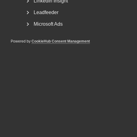
LinkedIn Insight
personen...
Leadfeeder
Microsoft Ads
Powered by
CookieHub Consent Management
Nyheter om arbetstillstånd
sommaren 2026: Vad gäller?
För arbetsgivare innebär årets förändringar bland annat
nya lönekrav för arbetstillstånd, skärpta krav...