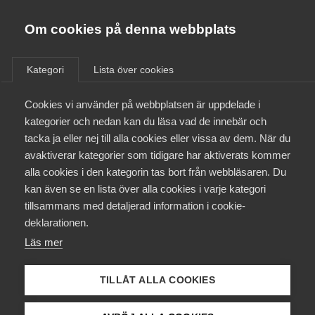
Almega
Förbund
Om cookies på denna webbplats
Almega Tjänste­förbunden
/
Aktuellt
/
Arbetsgivarnytt
/
Om Almega
Kategori
Lista över cookies
Almega Tjänste­företagen
Aktuellt
Cookies vi använder på webbplatsen är uppdelade i
Almega Utbildning
Rätt till en ledig dag
kategorier och nedan kan du läsa vad de innebär och
(arbetstidsförkortning) och
Innovations­företagen
tacka ja eller nej till alla cookies eller vissa av dem. När du
Medlemskapet
lönerevision avseende
avaktiverar kategorier som tidigare har aktiverats kommer
Kompetens­företagen
Almega Tjänste­företagen
alla cookies i den kategorin tas bort från webbläsaren. Du
Mina sidor
kan även se en lista över alla cookies i varje kategori
Medie­företagen
Gym och friskvårds­företag –
tillsammans med detaljerad information i cookie-
SRAT och Unionen
Kontakt
Säkerhets­företagen
deklarationen.
Läs mer
Tåg­företagen
Kurser & utbildningar
Här kommer en påminnelse om att planera in en
Vård­företagarna
ledig dag och genomföra lönerevisionen.
TILLÅT ALLA COOKIES
Påverkansarbete
Okategoriserade