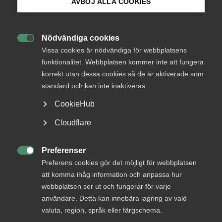
20 maj
Arbetsgivarnytt
AVBÖJ ALLA COOKIES
Bli medlem
Nödvändiga cookies

Logga in på Arbetsgivarguiden
Vissa cookies är nödvändiga för webbplatsens
funktionalitet. Webbplatsen kommer inte att fungera
korrekt utan dessa cookies så de är aktiverade som
Sök på almega.se
Endast tillgänglig för
standard och kan inte inaktiveras.
medlemmar
CookieHub
Press
Cloudflare
In English
Logga in
Cookie-inställningar
Preferenser

Preferens cookies gör det möjligt för webbplatsen
att komma ihåg information och anpassa hur
Bli medlem
webbplatsen ser ut och fungerar för varje
användare. Detta kan innebära lagring av vald
valuta, region, språk eller färgschema.