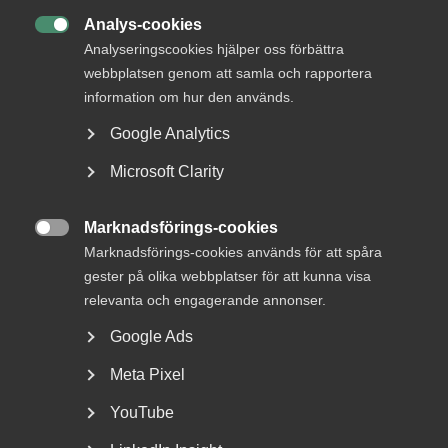
DETTA?
Analys-cookies

Analyseringscookies hjälper oss förbättra
webbplatsen genom att samla och rapportera
information om hur den används.
Google Analytics
Microsoft Clarity
Marknadsförings-cookies
Uteblivna förhandlingar räckte

Marknadsförings-cookies används för att spåra
inte för MBL‑skadestånd enligt
gester på olika webbplatser för att kunna visa
relevanta och engagerande annonser.
AD
Google Ads
AD 2026 nr 46 Huvudsakligen fråga om yrkat
skadestånd för brott mot förhandlingsskyldighet enligt
Meta Pixel
medbestämmandelagen...
YouTube