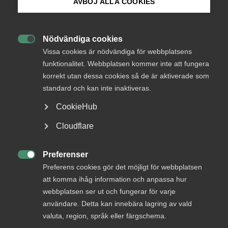
AVBÖJ ALLA COOKIES
Bli medlem
Endast tillgänglig för
Nödvändiga cookies
medlemmar

Logga in på Arbetsgivarguiden
Vissa cookies är nödvändiga för webbplatsens
funktionalitet. Webbplatsen kommer inte att fungera
korrekt utan dessa cookies så de är aktiverade som
Sök på almega.se
standard och kan inte inaktiveras.
Logga in
CookieHub
Press
Cloudflare
Bli medlem
In English
Cookie-inställningar
Preferenser

Preferens cookies gör det möjligt för webbplatsen
att komma ihåg information och anpassa hur
webbplatsen ser ut och fungerar för varje
användare. Detta kan innebära lagring av vald
valuta, region, språk eller färgschema.
DU KANSKE OCKSÅ ÄR INTRESSERAD AV