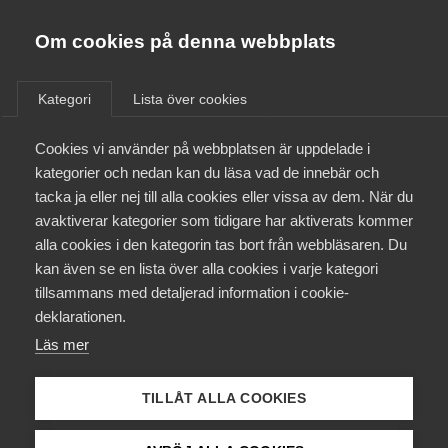
Almega
Förbund
Om cookies på denna webbplats
Almega Tjänste­förbunden
/
Aktuellt
/
Arbetsgivarnytt
/
Om Almega
Kategori
Lista över cookies
Almega Tjänste­företagen
Aktuellt
Cookies vi använder på webbplatsen är uppdelade i
Almega Utbildning
Royalty­beräkning för
kategorier och nedan kan du läsa vad de innebär och
produktioner som
Innovations­företagen
tacka ja eller nej till alla cookies eller vissa av dem. När du
Medlemskapet
finansierats med MG
avaktiverar kategorier som tidigare har aktiverats kommer
Kompetens­företagen
alla cookies i den kategorin tas bort från webbläsaren. Du
Mina sidor
kan även se en lista över alla cookies i varje kategori
Medie­företagen
Nu är det snart dags att redovisa royaltyunderlag
tillsammans med detaljerad information i cookie-
till Fackförbundet Scen & Film.
Kontakt
Säkerhets­företagen
deklarationen.
Läs mer
Tåg­företagen
Okategoriserade
13 februari
Arbetsgivarnytt
Kurser & utbildningar
Vård­företagarna
TILLÅT ALLA COOKIES
Påverkansarbete