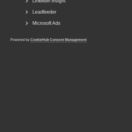
LinkedIn Insight
Leadfeeder
Microsoft Ads
Powered by
CookieHub Consent Management
Otillåtna slagningar och
privatekonomi räckte inte för
avskedande – AD
ogiltigförklarar beslutet
AD 2026 nr 19 Bakgrunden till tvisten var följande.
Arbetstagaren KM arbetade som utredare hos ett
försäkringsbolag...