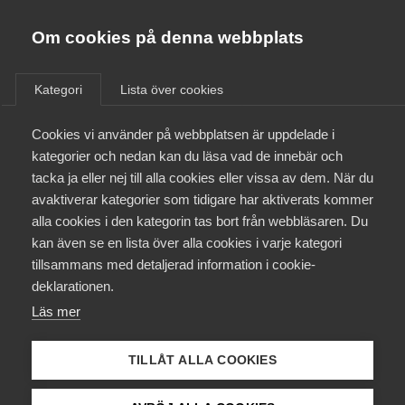
Almega
Förbund
Om cookies på denna webbplats
Almega Tjänste­förbunden
/
Aktuellt
/
Arbetsgivarnytt
/
Om Almega
Kategori
Lista över cookies
Almega Tjänste­företagen
Aktuellt
Cookies vi använder på webbplatsen är uppdelade i
Almega Utbildning
Etermedie­avtalet
kategorier och nedan kan du läsa vad de innebär och
lönerevision 2026 och
Innovations­företagen
tacka ja eller nej till alla cookies eller vissa av dem. När du
Medlemskapet
national­dagen
avaktiverar kategorier som tidigare har aktiverats kommer
Kompetens­företagen
alla cookies i den kategorin tas bort från webbläsaren. Du
Mina sidor
kan även se en lista över alla cookies i varje kategori
Medie­företagen
Lönerevisionen närmar sig och det är dags att sätta
tillsammans med detaljerad information i cookie-
i gång med förberedelserna, se punkt 1 nedan. Vi vill
Kontakt
Säkerhets­företagen
deklarationen.
även påminna om att nationaldagen i år infaller på
Läs mer
Tåg­företagen
en lördag och att de anställda har rätt till en annan
Kurser & utbildningar
ledig dag med lön (permission), se punkt 2 nedan.
Vård­företagarna
TILLÅT ALLA COOKIES
Påverkansarbete
Okategoriserade
13 februari
Arbetsgivarnytt