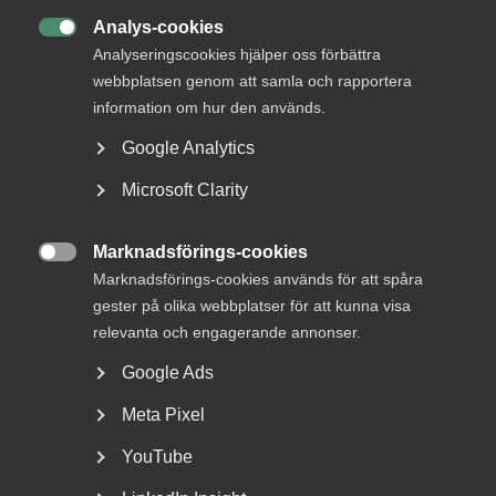
Analys-cookies

Analyseringscookies hjälper oss förbättra
DU KANSKE OCKSÅ ÄR INTRESSERAD AV
webbplatsen genom att samla och rapportera
DETTA?
information om hur den används.
Google Analytics
Microsoft Clarity
Marknadsförings-cookies

Marknadsförings-cookies används för att spåra
gester på olika webbplatser för att kunna visa
relevanta och engagerande annonser.
Nyheter om arbetstillstånd
Google Ads
sommaren 2026: Vad gäller?
Meta Pixel
För arbetsgivare innebär årets förändringar bland annat
YouTube
nya lönekrav för arbetstillstånd, skärpta krav...