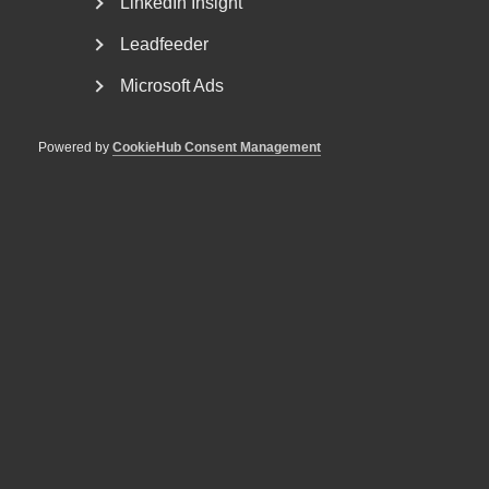
LinkedIn Insight
Leadfeeder
Microsoft Ads
Powered by
CookieHub Consent Management
Reglerna om lönetransparens
skjuts upp
Lönetransparensdirektivet beslutades av EU våren 2023.
Syftet med direktivet är att stärka tillämpningen...