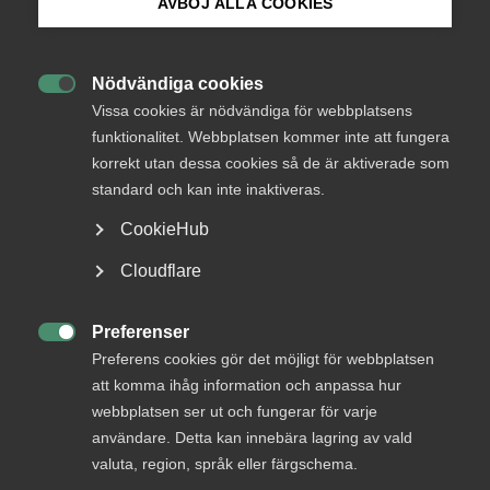
AVBÖJ ALLA COOKIES
Bli medlem
Nödvändiga cookies

Logga in på Arbetsgivarguiden
Vissa cookies är nödvändiga för webbplatsens
funktionalitet. Webbplatsen kommer inte att fungera
Endast tillgänglig för
korrekt utan dessa cookies så de är aktiverade som
Sök på almega.se
medlemmar
standard och kan inte inaktiveras.
CookieHub
Press
Cloudflare
Logga in
In English
Cookie-inställningar
Preferenser

Preferens cookies gör det möjligt för webbplatsen
Bli medlem
att komma ihåg information och anpassa hur
webbplatsen ser ut och fungerar för varje
användare. Detta kan innebära lagring av vald
valuta, region, språk eller färgschema.