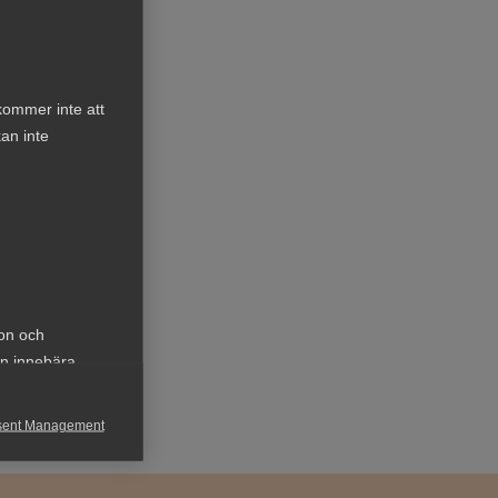
räff,
p,
kommer inte att
dlas
an inte
Detta
ion och
an innebära
sent Management
h rapportera