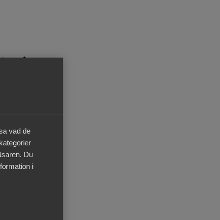
äsa vad de
 kategorier
ig
läsaren. Du
formation i
iges