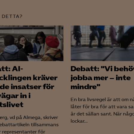
Google Analytics
 DETTA?
Microsoft Clarity
knadsförings-cookies
nadsförings-cookies används för att spåra gester på olika webbplatser 
 relevanta och engagerande annonser.
Google Ads
tt: AI-
Debatt: "Vi behö
Meta Pixel
cklingen kräver
jobba mer – inte
de insatser för
mindre"
YouTube
vägar in i
LinkedIn Insight
En bra livsregel är att om 
tslivet
låter för bra för att vara sa
Leadfeeder
är det sällan sant. När någ
rg, vd på Almega, skriver
Microsoft Ads
lockar...
ebattartikeln tillsammans
r representanter för