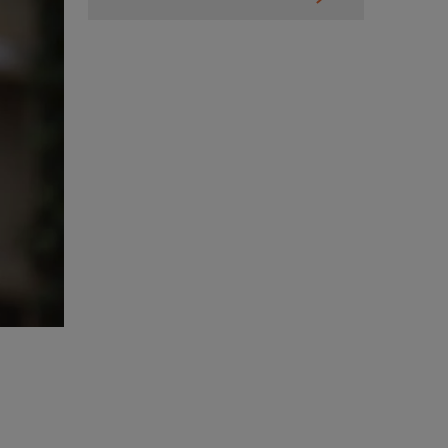
Kurser & utbildningar
Påverkansarbete
Bli medlem
Logga in på
Arbetsgivarguiden
Sök på almega.se
Press
In English
Cookie-inställningar