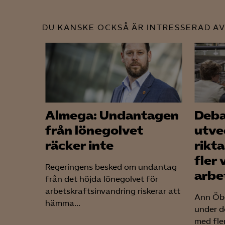
DU KANSKE OCKSÅ ÄR INTRESSERAD AV
Mar

Mark
visa
Almega: Undantagen
Deba
från lönegolvet
utve
räcker inte
rikta
fler 
Regeringens besked om undantag
arbe
från det höjda lönegolvet för
arbetskraftsinvandring riskerar att
Ann Öbe
hämma...
under d
med fle