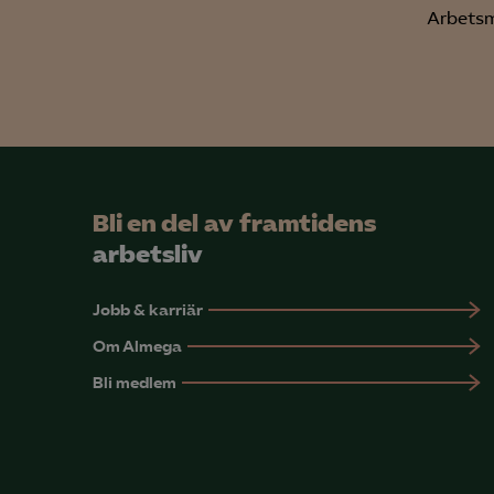
Arbetsm
Bli en del av framtidens
arbetsliv
Jobb & karriär
Om Almega
Bli medlem