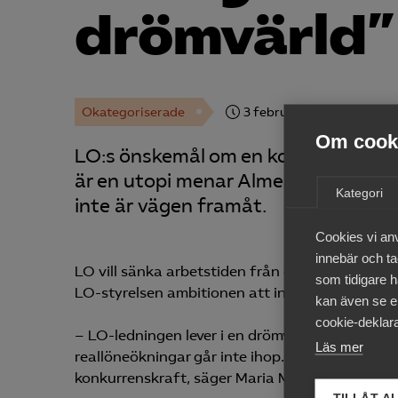
drömvärld”
Okategoriserade
3 februari
Pressmeddel
Om cooki
LO:s önskemål om en kortare arbets
är en utopi menar Almega, som också
Kategori
inte är vägen framåt.
Cookies vi an
innebär och tac
LO vill sänka arbetstiden från dagens 40 timmar
som tidigare h
LO-styrelsen ambitionen att inleda förhandling
kan även se en
cookie-deklara
– LO-ledningen lever i en drömvärld. Det säger 
Läs mer
reallöneökningar går inte ihop. Istället skull
konkurrenskraft, säger Maria Möller, arbetsgiva
TILLÅT A