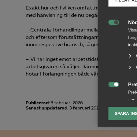
Exakt hur och i vilken omfattning arbetstiden sk
med hänvisning till de nu begärda förhandling
Nöd

– Centrala förhandlingar mellan LO och Svenskt 
Viss
och eftersom förutsättningarna skiljer sig åt 
fung
inom respektive bransch, säger Maria Möller.
inak
– Vi har inget emot arbetstidsförkortning i sig
arbetsgivaren så väljer. Däremot motsätter vi o
hotar i förlängningen både vår konkurrenskraft 
Pre

Pref
anpa
Publicerad:
3 februari 2026
lagr
Senast uppdaterad:
3 februari 2026
SPARA IN
Ana

Anal
info