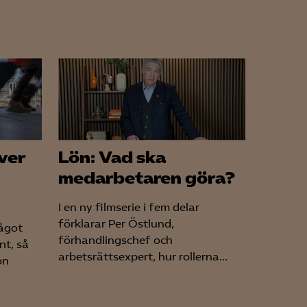
för att kunna
ver
Lön: Vad ska
medarbetaren göra?
I en ny filmserie i fem delar
förklarar Per Östlund,
något
förhandlingschef och
nt, så
arbetsrättsexpert, hur rollerna...
on