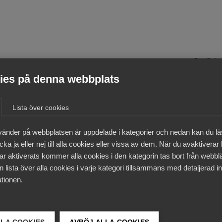
anden
es på denna webbplats
vecka, bibehållen lön och reallöneökningar
 förklarar varför centrala förhandlingar
Lista över cookies
vänder på webbplatsen är uppdelade i kategorier och nedan kan du l
ka ja eller nej till alla cookies eller vissa av dem. När du avaktiverar
 per helgfri vecka för alla arbetare. Idag aviserade en en
ar aktiverats kommer alla cookies i den kategorin tas bort från webb
ar med Svenskt Näringsliv.
 lista över alla cookies i varje kategori tillsammans med detaljerad in
tionen.
sig själv, ekvationen minskad arbetstid, bibehållen lön och
e det få enorma konsekvenser för samhällsekonomin och Sver
rpolitisk chef på Almega.
LLA COOKIES
AVBÖJ ALLA COOKIES