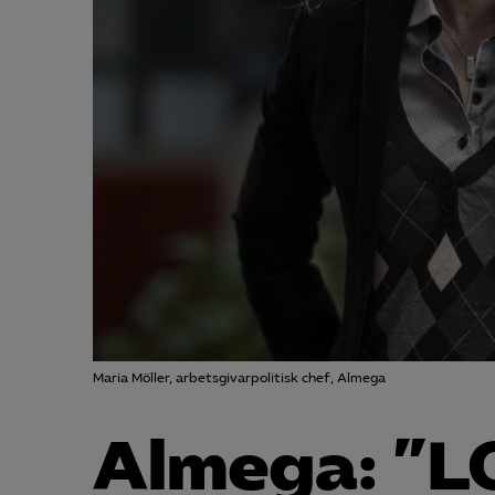
Maria Möller, arbetsgivarpolitisk chef, Almega
Almega: ”LO