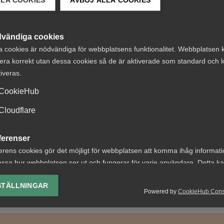
a minska ville LO inte heller specificera vid dagens presst
arna.
vändiga cookies
Näringsliv är inte ett alternativ. Arbetstid och lön hör iho
a cookies är nödvändiga för webbplatsens funktionalitet. Webbplatsen 
mellan olika delar av arbetsmarknaden måste detta förhan
era korrekt utan dessa cookies så de är aktiverade som standard och k
tiveras.
CookieHub
, på arbetsplatser med rätt förutsättningar och om
ss lagstadgad eller centralt avtalad generell förkortning. 
Cloudflare
och vår välfärd, säger Maria Möller.
ferenser
erens cookies gör det möjligt för webbplatsen att komma ihåg informat
ssa hur webbplatsen ser ut och fungerar för varje användare. Detta k
ing av vald valuta, region, språk eller färgschema.
STÄLLNINGAR
Powered by
CookieHub Con
lys-cookies
yseringscookies hjälper oss förbättra webbplatsen genom att samla oc
rmation om hur den används.