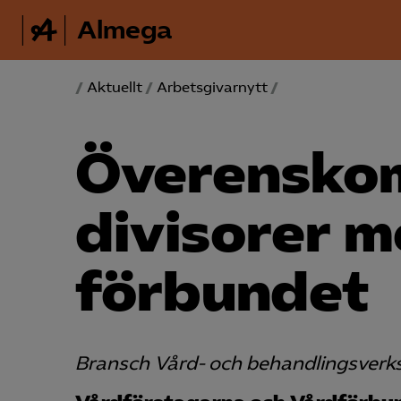
Almega
/
Aktuellt
/
Arbetsgivarnytt
/
Överensko
divisorer m
förbundet
Bransch Vård- och behandlingsver