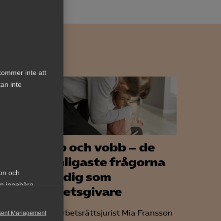
kommer inte att
an inte
Vab och vobb – de
ligt
vanligaste frågorna
ion och
h
för dig som
an innebära
arbetsgivare
Vår arbetsrättsjurist Mia Fransson
sent Management