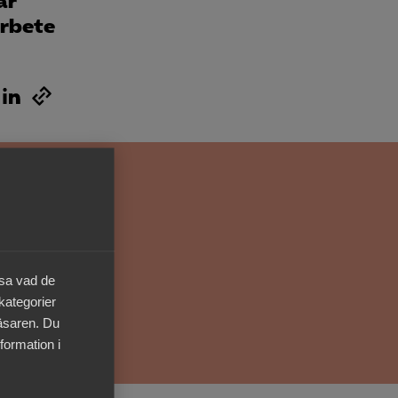
ar
Kurser & utbildningar
arbete
Påverkansarbete
Bli medlem
Logga in på
Arbetsgivarguiden
Sök på almega.se
äsa vad de
 kategorier
läsaren. Du
Press
formation i
In English
Cookie-inställningar