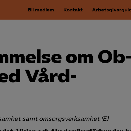
Bli medlem
Kontakt
Arbetsgivargui
mmelse om Ob
ed Vård­
ksamhet samt omsorgsverksamhet (E)