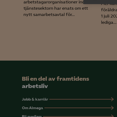
arbetstagarorganisationer inom
Fler ka

Anal
tjänstesektorn har enats om ett
föräldr
info
nytt samarbetsavtal för...
1 juli 2
lediga...
Mar

Mark
visa
Bli en del av framtidens
arbetsliv
Jobb & karriär
Om Almega
Bli medlem