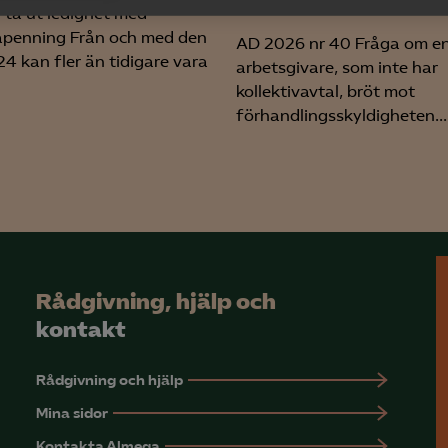
arbetsbrist
n ta ut ledighet med
yseringscookies hjälper oss förbättra webbplatsen genom att samla oc
apenning Från och med den
AD 2026 nr 40 Fråga om e
rmation om hur den används.
024 kan fler än tidigare vara
arbetsgivare, som inte har
Google Analytics
kollektivavtal, bröt mot
förhandlingsskyldigheten...
Microsoft Clarity
knadsförings-cookies
nadsförings-cookies används för att spåra gester på olika webbplatser 
 relevanta och engagerande annonser.
Google Ads
Rådgivning, hjälp och
Meta Pixel
kontakt
YouTube
LinkedIn Insight
Rådgivning och hjälp
Mina sidor
Leadfeeder
Kontakta Almega