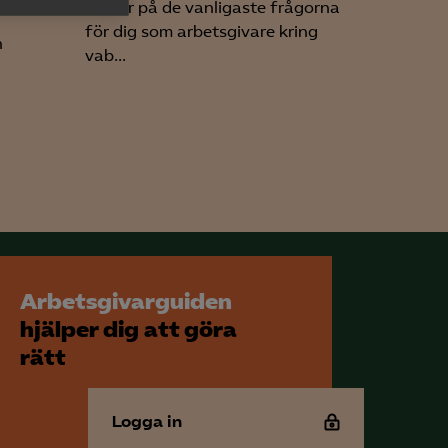
svarar på de vanligaste frågorna
h rapportera
för dig som arbetsgivare kring
n
vab...
för att kunna
Arbetsgivarguiden
hjälper dig att göra
rätt
Logga in