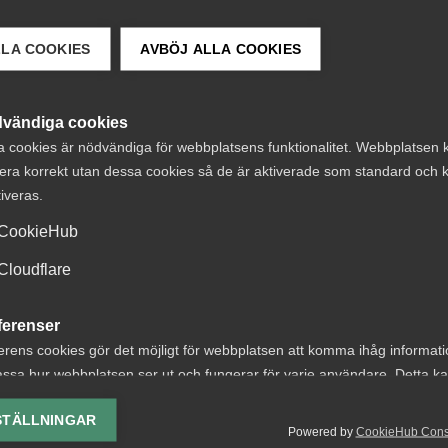
LLA COOKIES
AVBÖJ ALLA COOKIES
vändiga cookies
 DETTA?
a cookies är nödvändiga för webbplatsens funktionalitet. Webbplatsen 
era korrekt utan dessa cookies så de är aktiverade som standard och k
tiveras.
CookieHub
Cloudflare
och
AD-dom:
ldraledighet – en
Uppsägningar en
ferenser
erens cookies gör det möjligt för webbplatsen att komma ihåg informat
anfattning av
EU-direktivet oc
ssa hur webbplatsen ser ut och fungerar för varje användare. Detta k
ste årens
bristande MBL-
ing av vald valuta, region, språk eller färgschema.
ingar
förhandling vid
STÄLLNINGAR
Powered by
CookieHub Con
lys-cookies