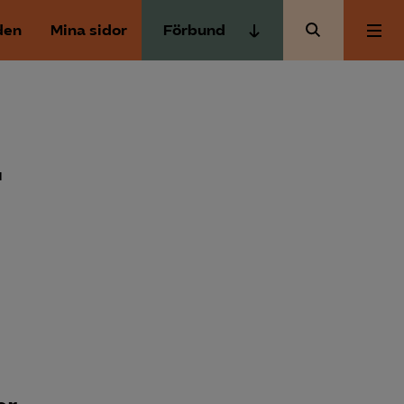
den
Mina sidor
Förbund
Almega Tjänste­förbunden
Om Almega
Almega Tjänste­företagen
Almega Utbildning
-
Aktuellt
Innovations­företagen
Kompetens­företagen
Medlemskapet
Medie­företagen
Säkerhets­företagen
Mina sidor
Tåg­företagen
Kontakt
Vård­företagarna