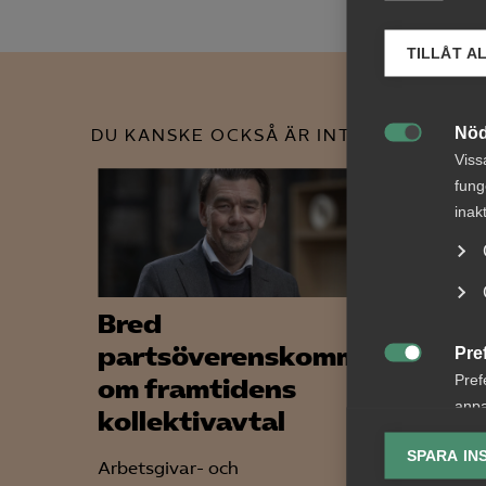
TILLÅT A
Nöd
DU KANSKE OCKSÅ ÄR INTRESSERAD AV

Viss
fung
inak
Bred
VAB 
partsöverenskommelse
förä
Pre

Pref
om framtidens
samm
anpa
kollektivavtal
sena
lagr
ändr
SPARA IN
Arbetsgivar- och
Ana