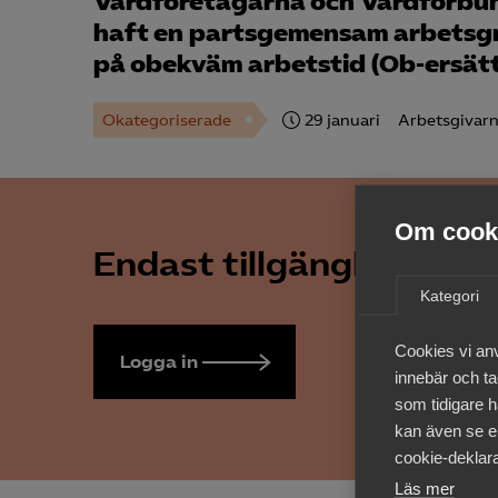
Vårdföretagarna och Vårdförbun
haft en partsgemensam arbetsgru
på obekväm arbetstid (Ob-ersät
Okategoriserade
29 januari
Arbetsgivarn
Om cooki
Endast tillgänglig för 
Kategori
Cookies vi an
Logga in
Bli medlem
innebär och tac
som tidigare h
kan även se en
cookie-deklara
Läs mer