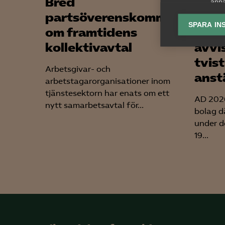
Bred
AD p
anpa
lagr
partsöverenskommelse
förh
SPARA IN
om framtidens
och
Ana
kollektivavtal
avvi

Anal
tvis
info
Arbetsgivar- och
anst
arbetstagarorganisationer inom
tjänstesektorn har enats om ett
AD 2026
nytt samarbetsavtal för...
bolag d
under d
Mar
19...

Mark
visa