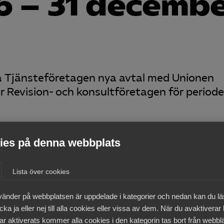
6 – 31 decemb
a Tjänsteföretagen nya avtal med Unionen
 Revision- och konsultföretagen för periode
tt
es på denna webbplats
Lista över cookies
medlemmar
vänder på webbplatsen är uppdelade i kategorier och nedan kan du l
ka ja eller nej till alla cookies eller vissa av dem. När du avaktiverar
ar aktiverats kommer alla cookies i den kategorin tas bort från webb