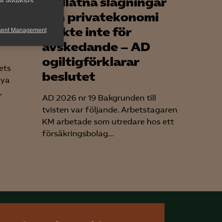
Otillåtna slagningar
an innebära
och privatekonomi
 Vad
räckte inte för
sent Management
avskedande – AD
h rapportera
ogiltigförklarar
ets
beslutet
nya
,
AD 2026 nr 19 Bakgrunden till
tvisten var följande. Arbetstagaren
KM arbetade som utredare hos ett
försäkringsbolag...
för att kunna