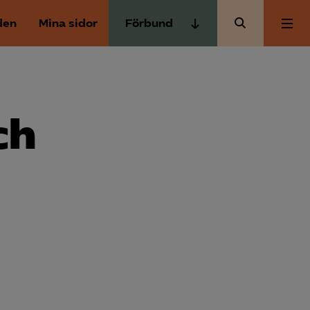
den
Mina sidor
Förbund
Almega Tjänste­förbunden
Om Almega
Almega Tjänste­företagen
Almega Utbildning
ch
Aktuellt
Innovations­företagen
Kompetens­företagen
Medlemskapet
Medie­företagen
Säkerhets­företagen
Mina sidor
Tåg­företagen
Kontakt
Vård­företagarna