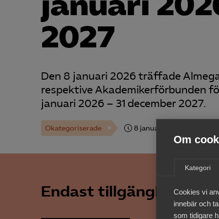
januari 202
2027
Den 8 januari 2026 träffade Almeg
respektive Akademikerförbunden för
januari 2026 – 31 december 2027.
Okategoriserade
8 januari
Arbetsgivarny
Om cooki
Kategori
Endast tillgänglig för 
Cookies vi an
innebär och tac
som tidigare h