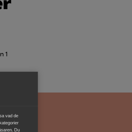
er
Kurser & utbildningar
Påverkansarbete
Bli medlem
n 1
Logga in på
Arbetsgivarguiden
Sök på almega.se
Press
äsa vad de
In English
 kategorier
Cookie-inställningar
läsaren. Du