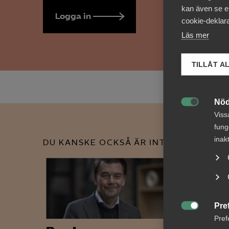
kan även se en
Logga in
Bli medlem
cookie-deklara
Läs mer
TILLÅT A
Nöd

Viss
fung
inak
DU KANSKE OCKSÅ ÄR INTRESSERAD AV
Pre

Pref