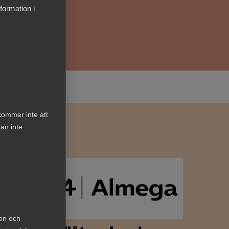
formation i
kommer inte att
an inte
ion och