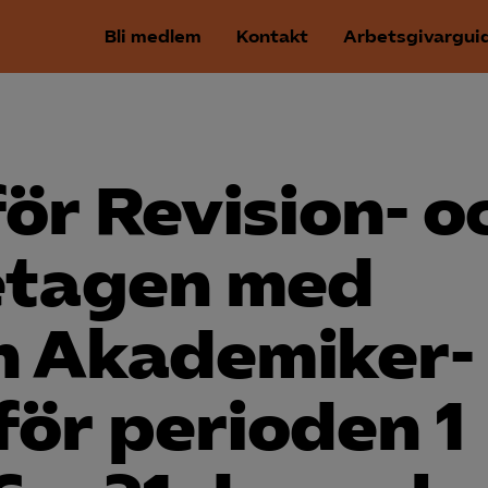
Bli medlem
Kontakt
Arbetsgivargui
för Revision- o
retagen med
h Akademiker­
ör perioden 1