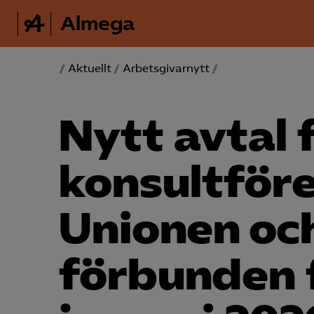
Almega
/
Aktuellt
/
Arbetsgivarnytt
/
Nytt avtal 
konsult­fö
Unionen oc
förbunden f