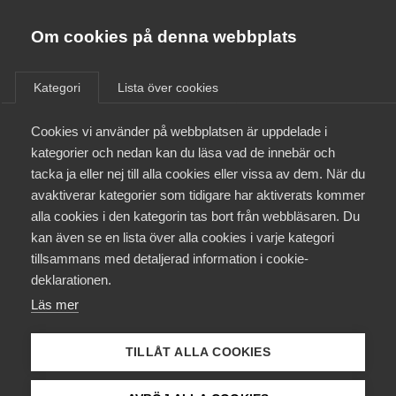
Almega
Förbund
Om cookies på denna webbplats
Almega Tjänste­förbunden
/
Aktuellt
/
Pressmeddelanden
/
Om Almega
Kategori
Lista över cookies
Almega Tjänste­företagen
Aktuellt
Cookies vi använder på webbplatsen är uppdelade i
Almega Utbildning
kategorier och nedan kan du läsa vad de innebär och
Innovations­företagen
tacka ja eller nej till alla cookies eller vissa av dem. När du
Medlemskapet
avaktiverar kategorier som tidigare har aktiverats kommer
Kompetens­företagen
alla cookies i den kategorin tas bort från webbläsaren. Du
Mina sidor
kan även se en lista över alla cookies i varje kategori
Medie­företagen
tillsammans med detaljerad information i cookie-
Kontakt
Säkerhets­företagen
deklarationen.
Läs mer
Tåg­företagen
Kurser & utbildningar
Vård­företagarna
TILLÅT ALLA COOKIES
Maria Elinder, ny förbundsdirektör för Almega Säkerhetsföretagen
Påverkansarbete