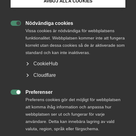
AVBÖJ ALLA COOKIES
Ny förbundsdirektör för
Bli medlem
Almega Säkerhets­företagen
Nödvändiga cookies

Logga in på Arbetsgivarguiden
Vissa cookies är nödvändiga för webbplatsens
Almega
22 december 2025
Pressmeddelanden
funktionalitet. Webbplatsen kommer inte att fungera
korrekt utan dessa cookies så de är aktiverade som
Sök på almega.se
standard och kan inte inaktiveras.
CookieHub
MER OM ALMEGA
Press
Cloudflare
In English
15 juli
Cookie-inställningar
Arbetsrätt i fokus för Almegas
Preferenser

utbildningshöst
Preferens cookies gör det möjligt för webbplatsen
att komma ihåg information och anpassa hur
webbplatsen ser ut och fungerar för varje
användare. Detta kan innebära lagring av vald
valuta, region, språk eller färgschema.
Maria Elinder blir ny förbundsdirektör för