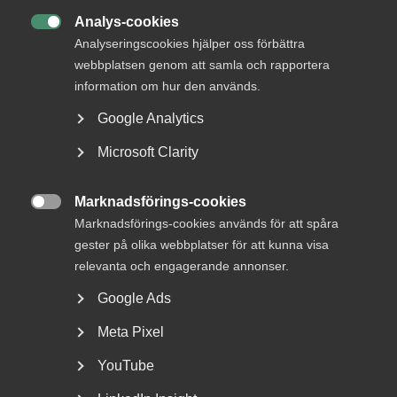
Säkerhetsföretagen. Hon kommer närmast från en
Analys-cookies

tjänst som utvecklingschef inom Almega och
Analyseringscookies hjälper oss förbättra
tillträder sin nya tjänst vid årsskiftet.
webbplatsen genom att samla och rapportera
information om hur den används.
Google Analytics
– Jag är glad över förtroendet och enormt motiverad att
leda Säkerhetsföretagen vars medlemmar fyller en allt
Microsoft Clarity
viktigare funktion i samhället genom att öka tryggheten i
offentliga miljöer, skolor, kollektivtrafik och vid
Marknadsförings-cookies
evenemang. I tider av ökad gängkriminalitet och våld är

deras insats avgörande för att avlasta polisen i det
Marknadsförings-cookies används för att spåra
offentliga trygghetsarbetet, säger Maria Elinder.
gester på olika webbplatser för att kunna visa
relevanta och engagerande annonser.
Maria Elinder har en gedigen bakgrund inom arbetsrätt och
Google Ads
förhandling. Närmast kommer hon från tjänsten som
utvecklingschef på Almega där hon drivit strategiska
Meta Pixel
projekt inom digitalisering och AI, samt arbetat med
kompetensomställning och ledarskapsutveckling.
YouTube