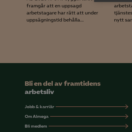

Anal
framgår att en uppsagd
arbetst
info
arbetstagare har rätt att under
tjänste
uppsägningstid behålla...
nytt sam
Mar

Mark
visa
Bli en del av framtidens
arbetsliv
Jobb & karriär
Om Almega
Bli medlem