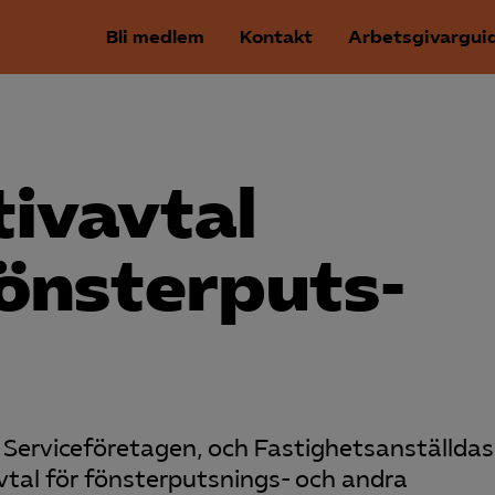
Bli medlem
Kontakt
Arbetsgivargui
tivavtal
önsterputs­
Serviceföretagen, och Fastighetsanställdas
vtal för fönsterputsnings- och andra