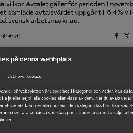
 villkor. Avtalet gäller för perioden 1 novem
et samlade avtalsvärdet uppgår till 6,4% vilk
 på svensk arbetsmarknad.
sgivarnytt
es på denna webbplats
medlemmar
Lista över cookies
vänder på webbplatsen är uppdelade i kategorier och nedan kan du l
ka ja eller nej till alla cookies eller vissa av dem. När du avaktiverar
ar aktiverats kommer alla cookies i den kategorin tas bort från webb
 lista över alla cookies i varje kategori tillsammans med detaljerad in
tionen.