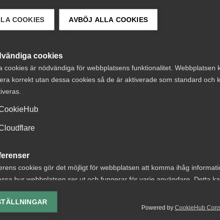
LLA COOKIES
AVBÖJ ALLA COOKIES
vändiga cookies
 DETTA?
a cookies är nödvändiga för webbplatsens funktionalitet. Webbplatsen 
era korrekt utan dessa cookies så de är aktiverade som standard och k
tiveras.
CookieHub
Cloudflare
Nyheter om
ferenser
söverenskommelse
arbetstillstånd
erens cookies gör det möjligt för webbplatsen att komma ihåg informat
ramtidens
sommaren 2026:
ssa hur webbplatsen ser ut och fungerar för varje användare. Detta k
ing av vald valuta, region, språk eller färgschema.
ektivavtal
gäller?
STÄLLNINGAR
Powered by
CookieHub Con
lys-cookies
ivar- och
För arbetsgivare innebär år