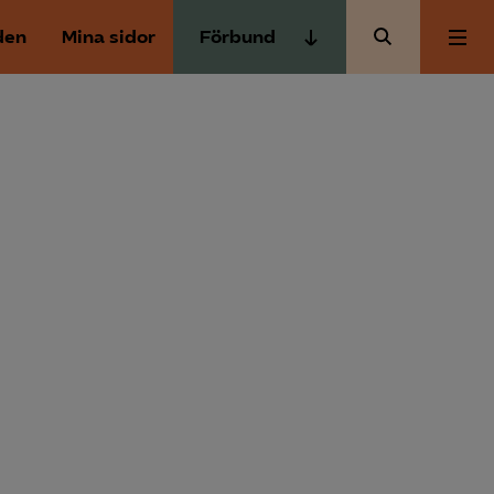
den
Mina sidor
Förbund
Almega Tjänste­förbunden
Om Almega
Almega Tjänste­företagen
Almega Utbildning
Aktuellt
Innovations­företagen
Kompetens­företagen
Medlemskapet
Medie­företagen
Säkerhets­företagen
Mina sidor
Tåg­företagen
Kontakt
Vård­företagarna