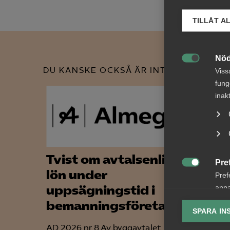
TILLÅT A
Nöd

DU KANSKE OCKSÅ ÄR INTRESSERAD AV
Viss
fung
inak
Tvist om avtalsenlig
Bred
Pre

lön under
part
Pref
uppsägningstid i
om f
anpa
lagr
bemanningsföretag
koll
SPARA IN
Ana
AD 2026 nr 8 Av byggavtalet
Arbetsg