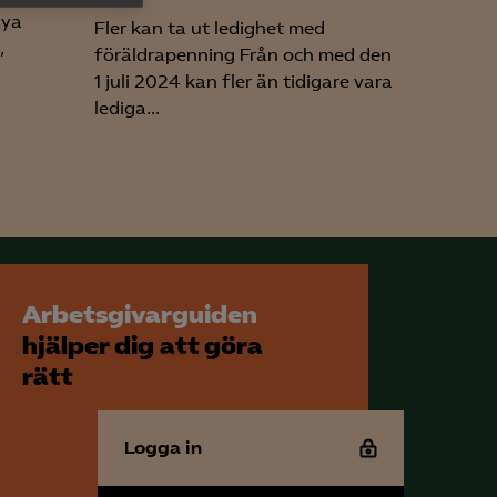
h rapportera
nya
Fler kan ta ut ledighet med
,
föräldrapenning Från och med den
1 juli 2024 kan fler än tidigare vara
lediga...
för att kunna
Arbetsgivarguiden
hjälper dig att göra
rätt
Logga in