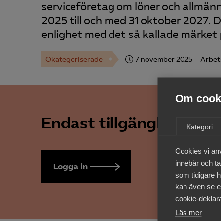
serviceföretag om löner och allmänna
2025 till och med 31 oktober 2027. D
enlighet med det så kallade märket
Okategoriserade
7 november 2025
Arbet
Om cooki
Endast tillgänglig för 
Kategori
Cookies vi an
innebär och tac
Logga in
Bli medlem
som tidigare h
kan även se en
cookie-deklara
Läs mer