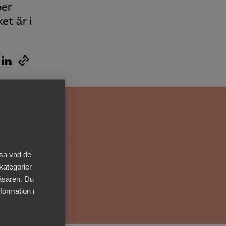
Kurser & utbildningar
ber
et är i
Påverkansarbete
Bli medlem
Logga in på
Arbetsgivarguiden
Sök på almega.se
äsa vad de
 kategorier
läsaren. Du
Press
formation i
In English
Cookie-inställningar