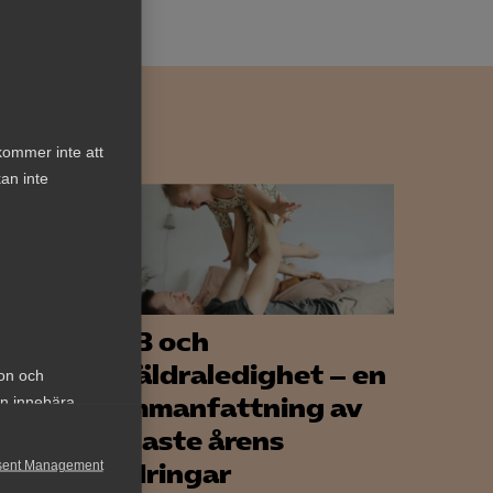
kommer inte att
an inte
VAB och
föräldraledighet – en
ion och
 Vad
sammanfattning av
an innebära
senaste årens
sent Management
ändringar
ets