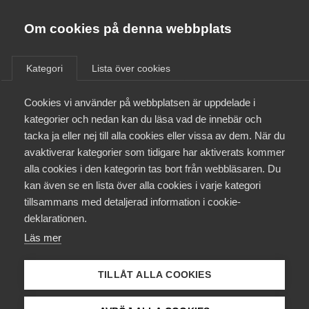
Almega
Förbund
Om cookies på denna webbplats
Almega Tjänste­förbunden
/
Aktuellt
/
Pressmeddelanden
/
Om Almega
Kategori
Lista över cookies
Almega Tjänste­företagen
Aktuellt
Cookies vi använder på webbplatsen är uppdelade i
Almega Utbildning
kategorier och nedan kan du läsa vad de innebär och
Innovations­företagen
tacka ja eller nej till alla cookies eller vissa av dem. När du
Medlemskapet
avaktiverar kategorier som tidigare har aktiverats kommer
Kompetens­företagen
alla cookies i den kategorin tas bort från webbläsaren. Du
Mina sidor
kan även se en lista över alla cookies i varje kategori
Medie­företagen
tillsammans med detaljerad information i cookie-
Kontakt
Säkerhets­företagen
deklarationen.
Läs mer
Tåg­företagen
Kurser & utbildningar
Vård­företagarna
TILLÅT ALLA COOKIES
Påverkansarbete