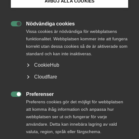
AVBÖJ ALLA COOKIES
Bli medlem
Ny rapport: Tjänstesektorn –
nyckeln till EU:s
Nödvändiga cookies

Logga in på Arbetsgivarguiden
Vissa cookies är nödvändiga för webbplatsens
konkurrenskraft och 280
funktionalitet. Webbplatsen kommer inte att fungera
miljarder euro i tillväxt
korrekt utan dessa cookies så de är aktiverade som
Sök på almega.se
standard och kan inte inaktiveras.
Okategoriserade
CookieHub
Press
24 november 2025
Pressmeddelanden
Cloudflare
In English
Cookie-inställningar
Preferenser

RELATERAT INNEHÅLL
Preferens cookies gör det möjligt för webbplatsen
att komma ihåg information och anpassa hur
webbplatsen ser ut och fungerar för varje
1 juli
användare. Detta kan innebära lagring av vald
Uppsägning av pensions- och
valuta, region, språk eller färgschema.
försäkringsavtal