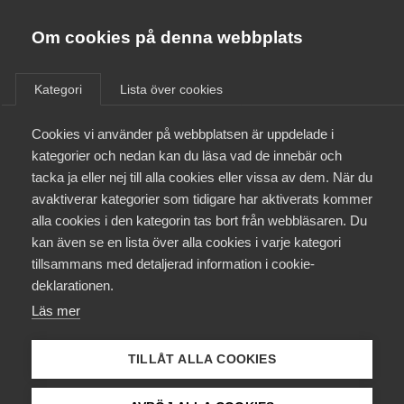
Almega
Förbund
Om cookies på denna webbplats
Almega Tjänste­förbunden
/
Aktuellt
/
Hej medlem!
/
Om Almega
Kategori
Lista över cookies
Almega Tjänste­företagen
Aktuellt
Cookies vi använder på webbplatsen är uppdelade i
Almega Utbildning
kategorier och nedan kan du läsa vad de innebär och
Innovations­företagen
tacka ja eller nej till alla cookies eller vissa av dem. När du
Medlemskapet
avaktiverar kategorier som tidigare har aktiverats kommer
Kompetens­företagen
alla cookies i den kategorin tas bort från webbläsaren. Du
Mina sidor
kan även se en lista över alla cookies i varje kategori
Medie­företagen
tillsammans med detaljerad information i cookie-
Kontakt
Säkerhets­företagen
deklarationen.
Läs mer
Tåg­företagen
Kurser & utbildningar
Vård­företagarna
TILLÅT ALLA COOKIES
Viktor Rydbergs skolor –
Påverkansarbete
stiftelsen med mål att leda