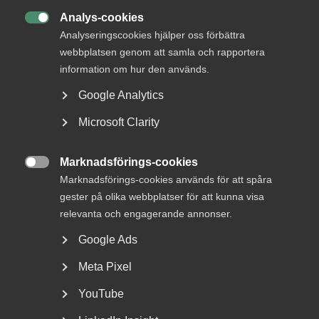
MER OM ALMEGA
Analys-cookies

Analyseringscookies hjälper oss förbättra
webbplatsen genom att samla och rapportera
15 juli
information om hur den används.
Arbetsrätt i fokus för Almegas
utbildningshöst
Google Analytics
Microsoft Clarity
Marknadsförings-cookies

Hej! Berätta lite om stiftelsen.
Marknadsförings-cookies används för att spåra
gester på olika webbplatser för att kunna visa
– Gärna! Viktor Rydbergs skolor drivs av en svensk
relevanta och engagerande annonser.
stiftelse, som äger sig själv, och det finns en tanke bakom
Google Ads
att det inte finns någon ägare som tar ut vinst. Allt
överskott som eventuellt uppstår stannar i verksamheten
Meta Pixel
och går tillbaka till eleverna. Stiftelsen startades med en
tydlig vision att skapa en bättre skola, och att nå även de
YouTube
elever som satt längst bak i klassrummet. Vår nyaste skola