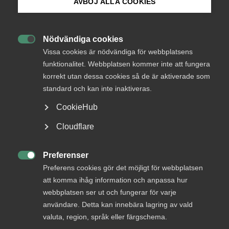
AVBÖJ ALLA COOKIES
utvecklingen inom den
Bli medlem
svenska skolan
Nödvändiga cookies

Logga in på Arbetsgivarguiden
Vissa cookies är nödvändiga för webbplatsens
Stiftelsen Viktor Rydbergs skolor startades 1994
funktionalitet. Webbplatsen kommer inte att fungera
av Louise Westerberg och Louise Ankarcrona med
korrekt utan dessa cookies så de är aktiverade som
Sök på almega.se
målet att skapa en skola som tar vara på lusten att
standard och kan inte inaktiveras.
lära. Drygt 30 år senare har verksamheten vuxit och
CookieHub
innefattar nu fyra grundskolor och tre
Press
gymnasieskolor i Stockholmsområdet med 4300
Cloudflare
elever. Vi har träffat Lotta Nordgren, skolchef och
In English
VD, för att prata om skolan och varför de är
Cookie-inställningar
Preferenser
medlem i Almega.

Preferens cookies gör det möjligt för webbplatsen
att komma ihåg information och anpassa hur
Almega
28 oktober 2025
Hej medlem!
webbplatsen ser ut och fungerar för varje
användare. Detta kan innebära lagring av vald
valuta, region, språk eller färgschema.