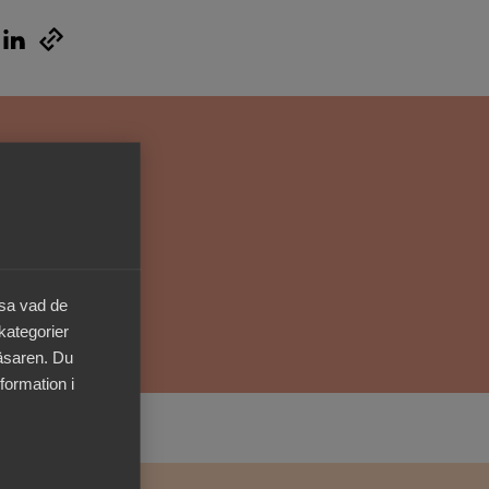
Kurser & utbildningar
Påverkansarbete
Bli medlem
Logga in på
Arbetsgivarguiden
Sök på almega.se
äsa vad de
 kategorier
läsaren. Du
formation i
Press
In English
Cookie-inställningar