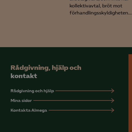
rmation om hur den används.
kollektivavtal, bröt mot
förhandlingsskyldigheten...
Google Analytics
Microsoft Clarity
knadsförings-cookies
nadsförings-cookies används för att spåra gester på olika webbplatser 
 relevanta och engagerande annonser.
Rådgivning, hjälp och
Google Ads
kontakt
Meta Pixel
YouTube
Rådgivning och hjälp
LinkedIn Insight
Mina sidor
Kontakta Almega
Leadfeeder
Microsoft Ads