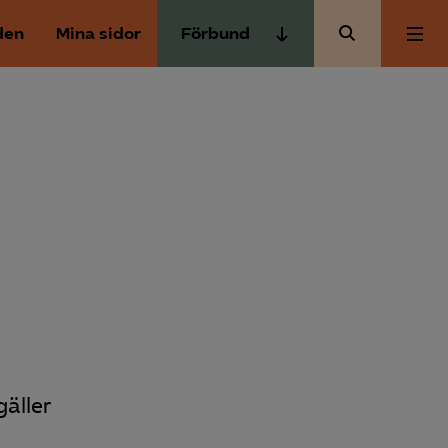
den
Mina sidor
Förbund
Almega Tjänste­förbunden
Om Almega
Almega Tjänste­företagen
Almega Utbildning
Aktuellt
Innovations­företagen
Kompetens­företagen
Medlemskapet
Medie­företagen
Säkerhets­företagen
Mina sidor
Tåg­företagen
Kontakt
Vård­företagarna
äller