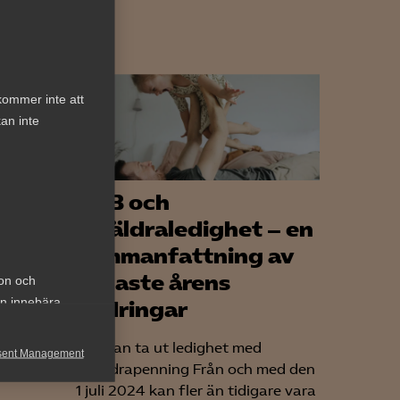
kommer inte att
an inte
VAB och
ligt
föräldraledighet – en
h
sammanfattning av
senaste årens
ion och
an innebära
ändringar
Fler kan ta ut ledighet med
sent Management
föräldrapenning Från och med den
n
h rapportera
1 juli 2024 kan fler än tidigare vara