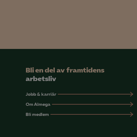
info
Mar

Mark
visa
Bli en del av framtidens
arbetsliv
Jobb & karriär
Om Almega
Bli medlem