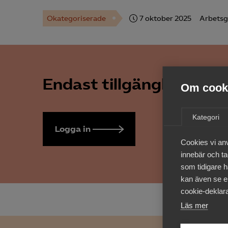
Okategoriserade
7 oktober 2025
Arbetsg
Endast tillgänglig för 
Om cooki
Kategori
Logga in
Bli medlem
Cookies vi an
innebär och tac
som tidigare h
kan även se en
cookie-deklara
Läs mer