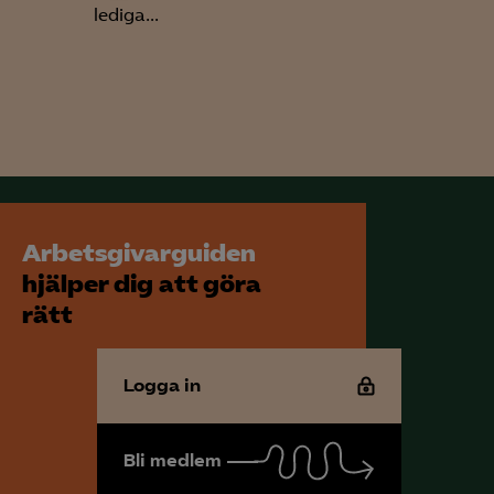
lediga...
för att kunna
Arbetsgivarguiden
hjälper dig att göra
rätt
Logga in
Bli medlem