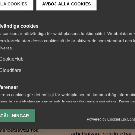
LLA COOKIES
AVBÖJ ALLA COOKIES
 DETTA?
vändiga cookies
a cookies är nödvändiga för webbplatsens funktionalitet. Webbplatsen 
era korrekt utan dessa cookies så de är aktiverade som standard och k
tiveras.
CookieHub
AD-dom:
Cloudflare
söverenskommelse
Uppsägningar en
ramtidens
EU-direktivet oc
ferenser
ektivavtal
bristande MBL-
erens cookies gör det möjligt för webbplatsen att komma ihåg informat
ssa hur webbplatsen ser ut och fungerar för varje användare. Detta k
förhandling vid
ivar- och
ing av vald valuta, region, språk eller färgschema.
arbetsbrist
agarorganisationer inom
STÄLLNINGAR
Powered by
CookieHub Con
sektorn har enats om ett
lys-cookies
AD 2026 nr 40 Fråga om e
arbetsavtal för...
yseringscookies hjälper oss förbättra webbplatsen genom att samla oc
arbetsgivare, som inte har