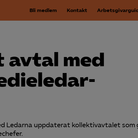
Bli medlem
Kontakt
Arbetsgivargui
 avtal med
edieledar­
 Ledarna uppdaterat kollektivavtalet som g
echefer.