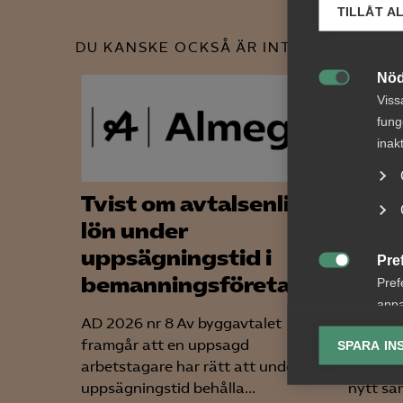
TILLÅT A
DU KANSKE OCKSÅ ÄR INTRESSERAD AV
Nöd

Viss
fung
inak
Tvist om avtalsenlig
Bred
lön under
part
uppsägningstid i
om f
Pre

bemanningsföretag
koll
Pref
anpa
AD 2026 nr 8 Av byggavtalet
Arbetsg
lagr
framgår att en uppsagd
arbetst
SPARA IN
arbetstagare har rätt att under
tjänste
Ana

uppsägningstid behålla...
nytt sam
Anal