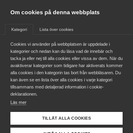
Almega
Förbund
Om cookies på denna webbplats
Almega Tjänste­förbunden
/
Aktuellt
/
Arbetsgivarnytt
/
Om Almega
Kategori
Lista över cookies
Almega Tjänste­företagen
Aktuellt
Cookies vi använder på webbplatsen är uppdelade i
Almega Utbildning
Information om konfliktvarsel
kategorier och nedan kan du läsa vad de innebär och
avseende bransch Personlig
Innovations­företagen
tacka ja eller nej till alla cookies eller vissa av dem. När du
Medlemskapet
assistans (G)
avaktiverar kategorier som tidigare har aktiverats kommer
Kompetens­företagen
alla cookies i den kategorin tas bort från webbläsaren. Du
Mina sidor
kan även se en lista över alla cookies i varje kategori
Medie­företagen
Vårdföretagarna har idag mottagit varsel om
tillsammans med detaljerad information i cookie-
konflikt. Varslet gäller ett antal utpekade
Kontakt
Säkerhets­företagen
deklarationen.
medlemsföretag och en eventuell konflikt träder på
Läs mer
Tåg­företagen
dessa utpekade medlemsföretag i kraft 31 oktober
Kurser & utbildningar
2025 kl. 15:00. Berörda medlemsföretag kommer
Vård­företagarna
TILLÅT ALLA COOKIES
att kontaktas separat.
Påverkansarbete