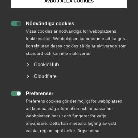
AVBÖJ ALLA COOKIES
Okategoriserade
Bli medlem
22 oktober 2025
Arbetsgivarnytt
Nödvändiga cookies

Logga in på Arbetsgivarguiden
Vissa cookies är nödvändiga för webbplatsens
funktionalitet. Webbplatsen kommer inte att fungera
korrekt utan dessa cookies så de är aktiverade som
Sök på almega.se
standard och kan inte inaktiveras.
Endast tillgänglig för
CookieHub
medlemmar
Press
Cloudflare
In English
Cookie-inställningar
Preferenser
Logga in

Preferens cookies gör det möjligt för webbplatsen
att komma ihåg information och anpassa hur
webbplatsen ser ut och fungerar för varje
Bli medlem
användare. Detta kan innebära lagring av vald
valuta, region, språk eller färgschema.