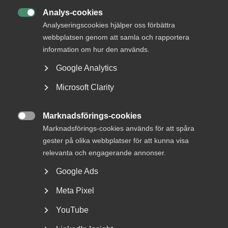
Analys-cookies

Analyseringscookies hjälper oss förbättra
webbplatsen genom att samla och rapportera
information om hur den används.
DU KANSKE OCKSÅ ÄR INTRESSERAD AV
Google Analytics
DETTA?
Microsoft Clarity
Marknadsförings-cookies

Marknadsförings-cookies används för att spåra
gester på olika webbplatser för att kunna visa
relevanta och engagerande annonser.
Google Ads
Snabbare svar i
Meta Pixel
Arbetsgivarguiden med
YouTube
ny chattbot