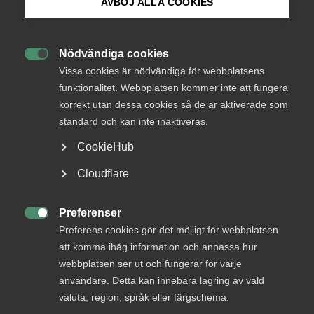
AVBÖJ ALLA COOKIES
Bli medlem
Endast tillgänglig för
medlemmar
Nödvändiga cookies

Logga in på Arbetsgivarguiden
Vissa cookies är nödvändiga för webbplatsens
funktionalitet. Webbplatsen kommer inte att fungera
korrekt utan dessa cookies så de är aktiverade som
Sök på almega.se
Logga in
standard och kan inte inaktiveras.
CookieHub
Press
Cloudflare
Bli medlem
In English
Cookie-inställningar
Preferenser

Preferens cookies gör det möjligt för webbplatsen
att komma ihåg information och anpassa hur
webbplatsen ser ut och fungerar för varje
användare. Detta kan innebära lagring av vald
DU KANSKE OCKSÅ ÄR INTRESSERAD AV
valuta, region, språk eller färgschema.