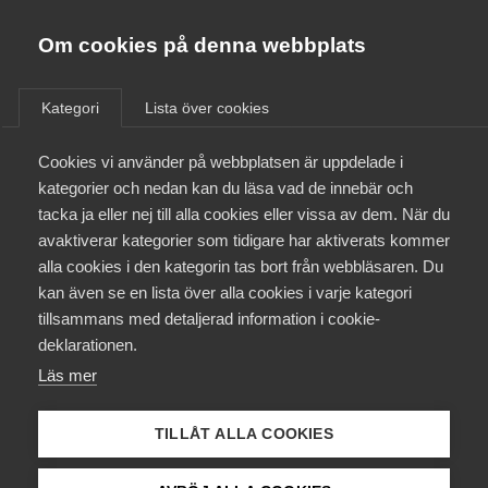
Almega
Förbund
Om cookies på denna webbplats
Almega Tjänste­förbunden
/
Aktuellt
/
Arbetsgivarnytt
/
Om Almega
Kategori
Lista över cookies
Almega Tjänste­företagen
Aktuellt
Cookies vi använder på webbplatsen är uppdelade i
Almega Utbildning
Webbinarier om
kategorier och nedan kan du läsa vad de innebär och
arbetstidsförkortning i
Innovations­företagen
tacka ja eller nej till alla cookies eller vissa av dem. När du
Medlemskapet
Kompetens­företagens
avaktiverar kategorier som tidigare har aktiverats kommer
Kompetens­företagen
tjänstemannaavtal
alla cookies i den kategorin tas bort från webbläsaren. Du
Mina sidor
kan även se en lista över alla cookies i varje kategori
Medie­företagen
tillsammans med detaljerad information i cookie-
Kontakt
Säkerhets­företagen
deklarationen.
Okategoriserade
Läs mer
Tåg­företagen
23 september 2025
Arbetsgivarnytt
Kurser & utbildningar
Vård­företagarna
TILLÅT ALLA COOKIES
Påverkansarbete