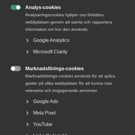
DETTA?
Analys-cookies

Analyseringscookies hjälper oss förbättra
webbplatsen genom att samla och rapportera
information om hur den används.
Google Analytics
Microsoft Clarity
Marknadsförings-cookies
Nyheter om arbetstillstånd

Marknadsförings-cookies används för att spåra
sommaren 2026: Vad gäller?
gester på olika webbplatser för att kunna visa
relevanta och engagerande annonser.
För arbetsgivare innebär årets förändringar bland annat
nya lönekrav för arbetstillstånd, skärpta krav...
Google Ads
Meta Pixel
YouTube