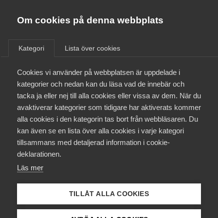
Almega
Förbund
Om cookies på denna webbplats
Almega Tjänste­förbunden
/
Aktuellt
/
Arbetsgivarnytt
/
Om Almega
Kategori
Lista över cookies
Almega Tjänste­företagen
Aktuellt
Cookies vi använder på webbplatsen är uppdelade i
Almega Utbildning
Nytt kollektivavtal
kategorier och nedan kan du läsa vad de innebär och
Serviceentreprenad
Innovations­företagen
tacka ja eller nej till alla cookies eller vissa av dem. När du
Medlemskapet
Kommunal
avaktiverar kategorier som tidigare har aktiverats kommer
Kompetens­företagen
alla cookies i den kategorin tas bort från webbläsaren. Du
Mina sidor
kan även se en lista över alla cookies i varje kategori
Medie­företagen
Okategoriserade
tillsammans med detaljerad information i cookie-
Kontakt
Säkerhets­företagen
deklarationen.
4 september 2025
Arbetsgivarnytt
Läs mer
Tåg­företagen
Kurser & utbildningar
Vård­företagarna
TILLÅT ALLA COOKIES
Påverkansarbete