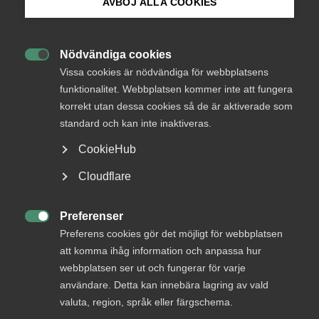
AVBÖJ ALLA COOKIES
Bli medlem
Nödvändiga cookies

Logga in på Arbetsgivarguiden
Vissa cookies är nödvändiga för webbplatsens
funktionalitet. Webbplatsen kommer inte att fungera
Endast tillgänglig för
korrekt utan dessa cookies så de är aktiverade som
Sök på almega.se
medlemmar
standard och kan inte inaktiveras.
CookieHub
Press
Cloudflare
Logga in
In English
Cookie-inställningar
Preferenser

Preferens cookies gör det möjligt för webbplatsen
Bli medlem
att komma ihåg information och anpassa hur
webbplatsen ser ut och fungerar för varje
användare. Detta kan innebära lagring av vald
valuta, region, språk eller färgschema.