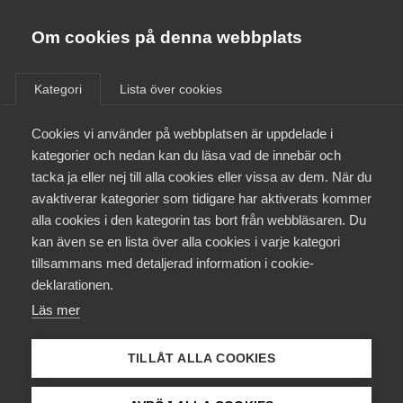
Almega
Förbund
Om cookies på denna webbplats
Almega Tjänste­förbunden
/
Aktuellt
/
Arbetsgivarnytt
/
Om Almega
Kategori
Lista över cookies
Almega Tjänste­företagen
Aktuellt
Cookies vi använder på webbplatsen är uppdelade i
Almega Utbildning
Ansökan om
kategorier och nedan kan du läsa vad de innebär och
omställningsersättning för
Innovations­företagen
tacka ja eller nej till alla cookies eller vissa av dem. När du
Medlemskapet
Loss of licence – mer
avaktiverar kategorier som tidigare har aktiverats kommer
Kompetens­företagen
information
alla cookies i den kategorin tas bort från webbläsaren. Du
Mina sidor
kan även se en lista över alla cookies i varje kategori
Medie­företagen
tillsammans med detaljerad information i cookie-
Kontakt
Säkerhets­företagen
Från och med den 1 oktober 2025 öppnar stiftelsen
deklarationen.
upp för att ta emot och börja pröva ansökningar
Läs mer
Tåg­företagen
Kurser & utbildningar
om omställningsersättning.
Vård­företagarna
TILLÅT ALLA COOKIES
Okategoriserade
Påverkansarbete
23 september 2025
Arbetsgivarnytt