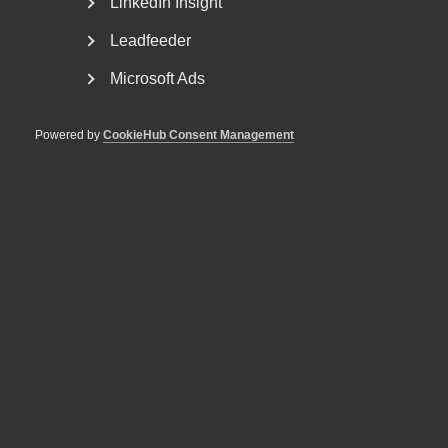
LinkedIn Insight
Leadfeeder
Microsoft Ads
Powered by
CookieHub Consent Management
Uppsägning vid varaktig
nedsatt arbetsförmåga -
omplaceringsskyldighet och
diskriminering
AD 2026 nr 39 Fråga om Kriminalvården haft sakliga skäl
för att säga upp en arbetstagare som pga.
funktionsnedsättning...