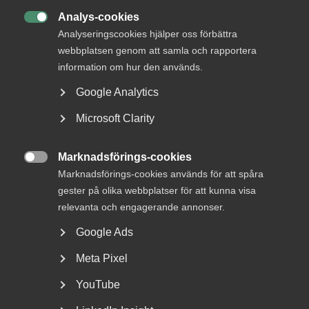
Analys-cookies

Analyseringscookies hjälper oss förbättra
DU KANSKE OCKSÅ ÄR INTRESSERAD AV
webbplatsen genom att samla och rapportera
DETTA?
information om hur den används.
Google Analytics
Microsoft Clarity
Marknadsförings-cookies

Marknadsförings-cookies används för att spåra
gester på olika webbplatser för att kunna visa
relevanta och engagerande annonser.
Sjuk under semestern – en guide
Google Ads
till arbetsgivare
Meta Pixel
Rätten att byta semester mot sjuklön Om en
YouTube
medarbetare blir sjuk under semesterledigheten har
personen...