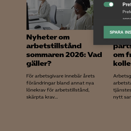
Pre

Pref
anpa
lagr
SPARA IN
Nyheter om
Bred
Ana
arbetstillstånd
part

Anal
sommaren 2026: Vad
om f
info
gäller?
koll
För arbetsgivare innebär årets
Arbetsg
förändringar bland annat nya
arbetst
lönekrav för arbetstillstånd,
tjänste
Mar
skärpta krav...
nytt sam

Mark
visa