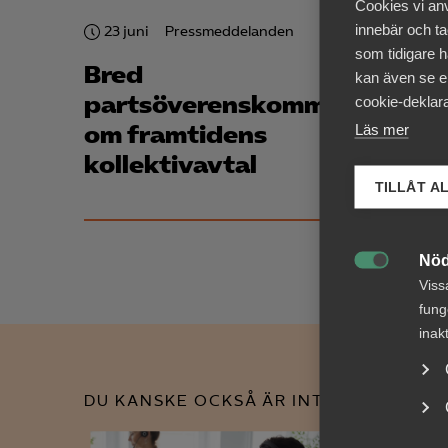
Cookies vi an
innebär och tac
23 juni
Pressmeddelanden
20 apri
som tidigare h
Bred
Risk
kan även se en
partsöverenskommelse
gener
cookie-deklara
om framtidens
för a
Läs mer
kollektivavtal
rådg
TILLÅT A
Nöd

Viss
fung
inak
DU KANSKE OCKSÅ ÄR INTRESSERAD AV