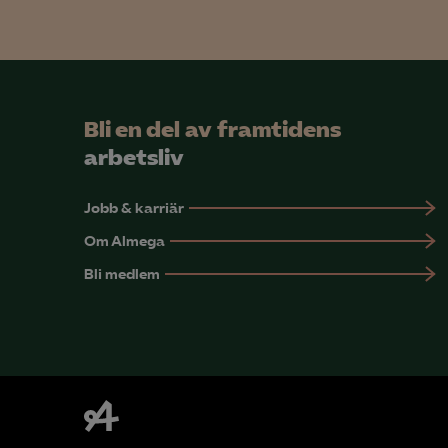
Bli en del av framtidens
arbetsliv
Jobb & karriär
Om Almega
Bli medlem