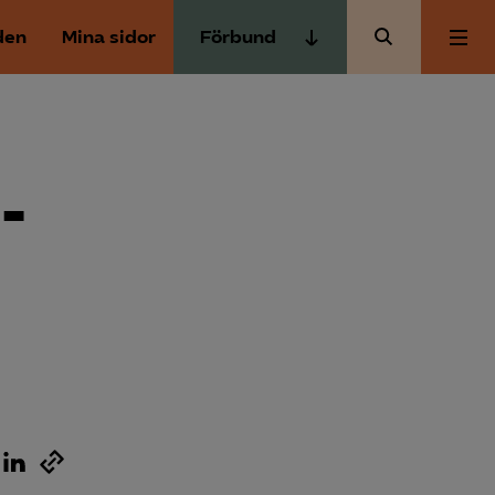
den
Mina sidor
Förbund
Almega Tjänste­förbunden
Om Almega
Almega Tjänste­företagen
Almega Utbildning
-
Aktuellt
Innovations­företagen
Kompetens­företagen
Medlemskapet
Medie­företagen
Säkerhets­företagen
Mina sidor
Tåg­företagen
Kontakt
Vård­företagarna