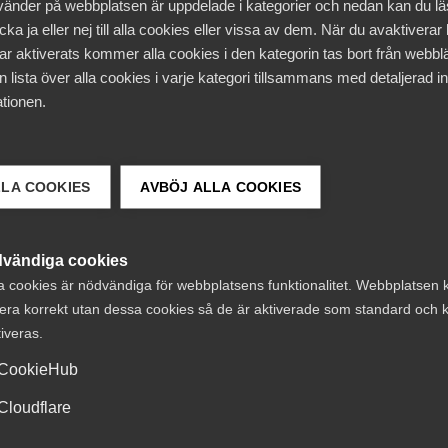
vänder på webbplatsen är uppdelade i kategorier och nedan kan du l
ka ja eller nej till alla cookies eller vissa av dem. När du avaktiverar
l
Artiklar
15 mars
Artiklar
ar aktiverats kommer alla cookies i den kategorin tas bort från webb
abelt att använda
Kollektivavtal – 
 lista över alla cookies i varje kategori tillsammans med detaljerad in
ella AI-chattar
central del av de
tionen.
rbetsrättslig
svenska modelle
ivning
LLA COOKIES
AVBÖJ ALLA COOKIES
vändiga cookies
a cookies är nödvändiga för webbplatsens funktionalitet. Webbplatsen 
era korrekt utan dessa cookies så de är aktiverade som standard och k
tiveras.
CookieHub
 DETTA?
Cloudflare