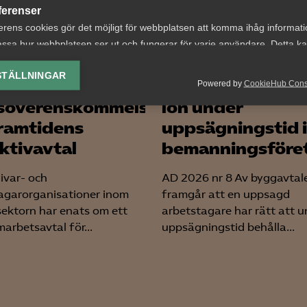
ferenser
erens cookies gör det möjligt för webbplatsen att komma ihåg informat
ssa hur webbplatsen ser ut och fungerar för varje användare. Detta k
ing av vald valuta, region, språk eller färgschema.
STÄLLNINGAR
Tvist om avtalsen
Powered by
CookieHub Con
lys-cookies
söverenskommelse
lön under
yseringscookies hjälper oss förbättra webbplatsen genom att samla oc
ramtidens
uppsägningstid i
rmation om hur den används.
ektivavtal
bemanningsföre
Google Analytics
ivar- och
AD 2026 nr 8 Av byggavtal
Microsoft Clarity
agarorganisationer inom
framgår att en uppsagd
sektorn har enats om ett
arbetstagare har rätt att u
knadsförings-cookies
arbetsavtal för...
uppsägningstid behålla...
nadsförings-cookies används för att spåra gester på olika webbplatser 
 relevanta och engagerande annonser.
Google Ads
Meta Pixel