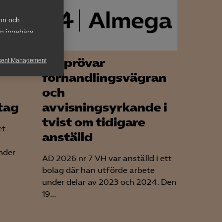
ion och
an innebära
lig
AD prövar
sent Management
förhandlingsvägran
h rapportera
och
tag
avvisningsyrkande i
tvist om tidigare
et
anställd
nder
AD 2026 nr 7 VH var anställd i ett
för att kunna
bolag där han utförde arbete
under delar av 2023 och 2024. Den
19...