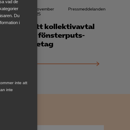
äsa vad de
 kategorier
7 november
Pressmeddelanden
2025
läsaren. Du
en
formation i
Nytt kollektivavtal
n
för fönsterputs­
n
företag
kommer inte att
an inte