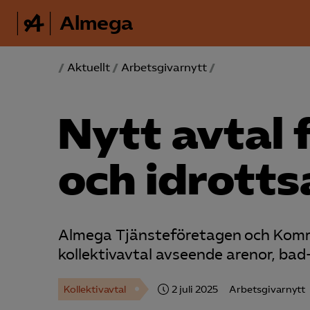
Almega
/
Aktuellt
/
Arbetsgivarnytt
/
Nytt avtal 
och idrott
Almega Tjänsteföretagen och Kommun
kollektivavtal avseende arenor, bad
Kollektivavtal
2 juli 2025
Arbetsgivarnytt