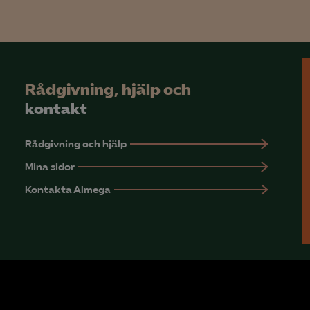
YouTube
LinkedIn Insight
Leadfeeder
Rådgivning, hjälp och
Microsoft Ads
kontakt
Rådgivning och hjälp
Mina sidor
Kontakta Almega