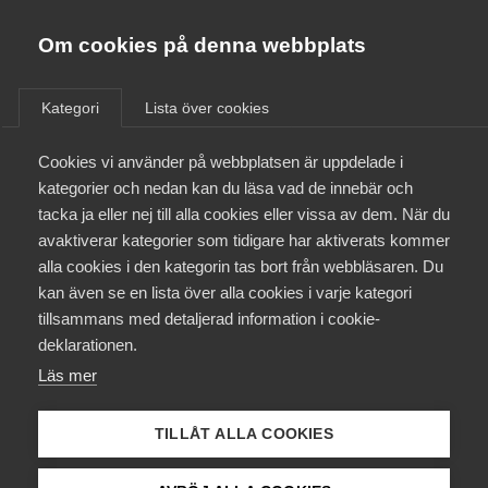
Almega
Förbund
Om cookies på denna webbplats
Almega Tjänste­förbunden
/
Aktuellt
/
Arbetsgivarnytt
/
Om Almega
Kategori
Lista över cookies
Almega Tjänste­företagen
Aktuellt
Cookies vi använder på webbplatsen är uppdelade i
Almega Utbildning
Ytterligare varsel från
kategorier och nedan kan du läsa vad de innebär och
Kommunal
Innovations­företagen
tacka ja eller nej till alla cookies eller vissa av dem. När du
Medlemskapet
avaktiverar kategorier som tidigare har aktiverats kommer
Kompetens­företagen
alla cookies i den kategorin tas bort från webbläsaren. Du
Information om konfliktvarsel avseende bransch
Mina sidor
kan även se en lista över alla cookies i varje kategori
Medie­företagen
Vård och behandlings­verksamhet samt omsorgs­
tillsammans med detaljerad information i cookie-
verksamhet (E) och bransch Äldreomsorg (F)
Kontakt
Säkerhets­företagen
deklarationen.
Vårdföretagarna har idag mottagit ytterligare
Läs mer
Tåg­företagen
Kurser & utbildningar
varsel om konflikt. Enligt varslet träder en eventuell
Vård­företagarna
konflikt i kraft tisdagen den 24 juni kl. 08.00.
TILLÅT ALLA COOKIES
Påverkansarbete
Okategoriserade
11 juni 2025
Arbetsgivarnytt