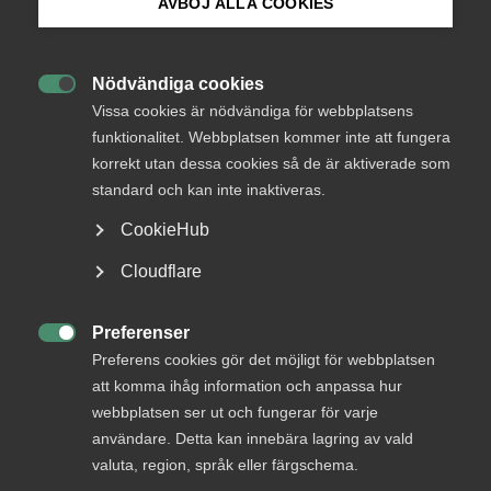
AVBÖJ ALLA COOKIES
Bli medlem
Nödvändiga cookies

Logga in på Arbetsgivarguiden
Vissa cookies är nödvändiga för webbplatsens
funktionalitet. Webbplatsen kommer inte att fungera
Endast tillgänglig för
korrekt utan dessa cookies så de är aktiverade som
Sök på almega.se
standard och kan inte inaktiveras.
medlemmar
CookieHub
Press
Cloudflare
In English
Logga in
Cookie-inställningar
Preferenser

Preferens cookies gör det möjligt för webbplatsen
Bli medlem
att komma ihåg information och anpassa hur
webbplatsen ser ut och fungerar för varje
användare. Detta kan innebära lagring av vald
valuta, region, språk eller färgschema.