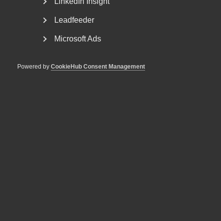
LinkedIn Insight
arbetsgivarorganisation om en stridsåtgärd
(sympatiåtgärd)...
Leadfeeder
Microsoft Ads
Powered by
CookieHub Consent Management
Så kan ditt företag vara med och
öka Sveriges motståndskraft
Förbered ditt företag Myndigheten för civilt försvar har
samlat tips och råd om hur företag kan stärka...