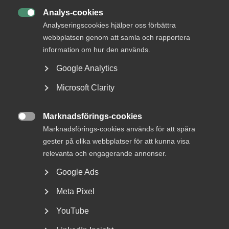
Analys-cookies

Analyseringscookies hjälper oss förbättra
DU KANSKE OCKSÅ ÄR INTRESSERAD AV
webbplatsen genom att samla och rapportera
information om hur den används.
DETTA?
Google Analytics
Microsoft Clarity
Marknadsförings-cookies

Marknadsförings-cookies används för att spåra
gester på olika webbplatser för att kunna visa
relevanta och engagerande annonser.
Varsel om blockad ansågs
Google Ads
tillräckligt tydligt – inget brott
Meta Pixel
mot 45 § MBL
YouTube
AD 2026 nr 32 En arbetstagarorganisation varslade en