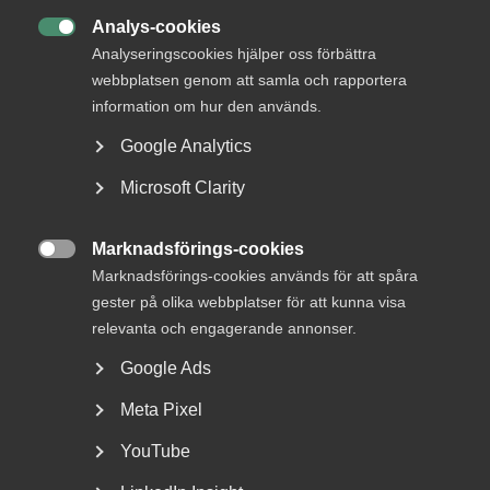
MER OM KOLLEKTIVAVTAL
Analys-cookies

Analyseringscookies hjälper oss förbättra
23 juni
Pressmeddelanden
webbplatsen genom att samla och rapportera
Bred partsöverenskommelse om
information om hur den används.
framtidens kollektivavtal
Google Analytics
Microsoft Clarity
20 april
Artiklar
Marknadsförings-cookies
Riskabelt att använda generella

Marknadsförings-cookies används för att spåra
AI-chattar för arbetsrättslig
gester på olika webbplatser för att kunna visa
rådgivning
relevanta och engagerande annonser.
Google Ads
Meta Pixel
15 mars
Artiklar
YouTube
Kollektivavtal – en central del av