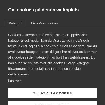
Almega
Förbund
Om cookies på denna webbplats
Almega Tjänste­förbunden
/
Aktuellt
/
Arbetsgivarnytt
/
Om Almega
Kategori
Lista över cookies
Almega Tjänste­företagen
Aktuellt
Cookies vi använder på webbplatsen är uppdelade i
Almega Utbildning
Nytt Tidskriftsavtal med
kategorier och nedan kan du läsa vad de innebär och
Journalist­förbundet
Innovations­företagen
tacka ja eller nej till alla cookies eller vissa av dem. När du
Medlemskapet
avaktiverar kategorier som tidigare har aktiverats kommer
Kompetens­företagen
alla cookies i den kategorin tas bort från webbläsaren. Du
Medieföretagen har tecknat ett nytt
Mina sidor
kan även se en lista över alla cookies i varje kategori
Medie­företagen
Tidskriftsavtal med Svenska Journalistförbundet
tillsammans med detaljerad information i cookie-
om löner och allmänna anställningsvillkor för tiden 1
Kontakt
Säkerhets­företagen
deklarationen.
april 2025 – 31 mars 2027.
Läs mer
Tåg­företagen
Kurser & utbildningar
Kollektivavtal
13 juni 2025
Arbetsgivarnytt
Vård­företagarna
TILLÅT ALLA COOKIES
Påverkansarbete