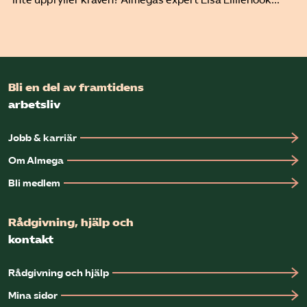
inte uppfyller kraven? Almegas expert Lisa Lilliehöök...
Bli en del av framtidens
arbetsliv
Jobb & karriär
Om Almega
Bli medlem
Rådgivning, hjälp och
kontakt
Rådgivning och hjälp
Mina sidor