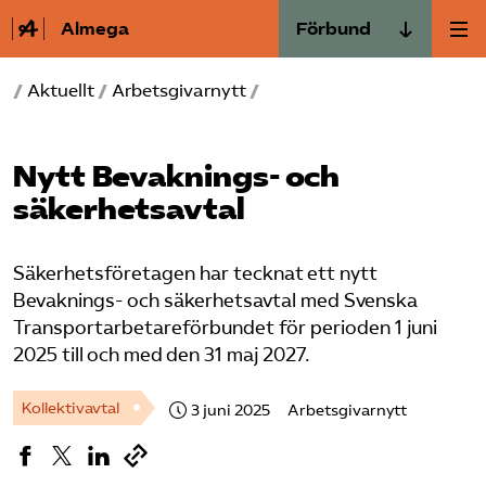
Almega
Förbund
Almega Tjänste­förbunden
/
Aktuellt
/
Arbetsgivarnytt
/
Om Almega
Almega Tjänste­företagen
Aktuellt
Almega Utbildning
Nytt Bevaknings- och
säkerhetsavtal
Innovations­företagen
Medlemskapet
Kompetens­företagen
Säkerhetsföretagen har tecknat ett nytt
Mina sidor
Medie­företagen
Bevaknings- och säkerhetsavtal med Svenska
Transportarbetareförbundet för perioden 1 juni
Kontakt
Säkerhets­företagen
2025 till och med den 31 maj 2027.
Tåg­företagen
Kurser & utbildningar
Kollektivavtal
3 juni 2025
Arbetsgivarnytt
Vård­företagarna
Påverkansarbete