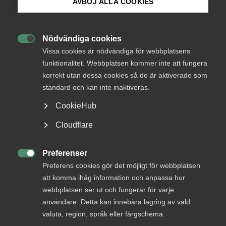
AVBÖJ ALLA COOKIES
Endast tillgänglig för
Bli medlem
medlemmar
Nödvändiga cookies

Logga in på Arbetsgivarguiden
Vissa cookies är nödvändiga för webbplatsens
funktionalitet. Webbplatsen kommer inte att fungera
Logga in
korrekt utan dessa cookies så de är aktiverade som
Sök på almega.se
standard och kan inte inaktiveras.
CookieHub
Bli medlem
Press
Cloudflare
In English
Cookie-inställningar
Preferenser

Preferens cookies gör det möjligt för webbplatsen
att komma ihåg information och anpassa hur
webbplatsen ser ut och fungerar för varje
DU KANSKE OCKSÅ ÄR INTRESSERAD AV
användare. Detta kan innebära lagring av vald
valuta, region, språk eller färgschema.
DETTA?