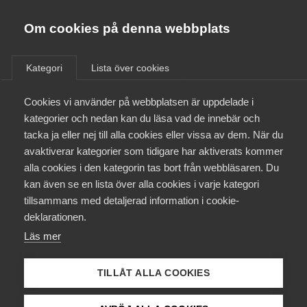
Almega
Förbund
Om cookies på denna webbplats
Almega Tjänste­förbunden
/
Aktuellt
/
Arbetsgivarnytt
/
Om Almega
Kategori
Lista över cookies
Almega Tjänste­företagen
Aktuellt
Cookies vi använder på webbplatsen är uppdelade i
Almega Utbildning
Nytt avtal tecknat med
kategorier och nedan kan du läsa vad de innebär och
Unionen, Sveriges Ingenjörer,
Innovations­företagen
tacka ja eller nej till alla cookies eller vissa av dem. När du
Medlemskapet
Ledarna och Seko för
avaktiverar kategorier som tidigare har aktiverats kommer
Kompetens­företagen
Fastighetsarbetsgivarna
alla cookies i den kategorin tas bort från webbläsaren. Du
Mina sidor
kan även se en lista över alla cookies i varje kategori
Medie­företagen
tillsammans med detaljerad information i cookie-
Kontakt
Säkerhets­företagen
deklarationen.
Okategoriserade
4 juni 2025
Arbetsgivarnytt
Läs mer
Tåg­företagen
Kurser & utbildningar
Vård­företagarna
TILLÅT ALLA COOKIES
Påverkansarbete