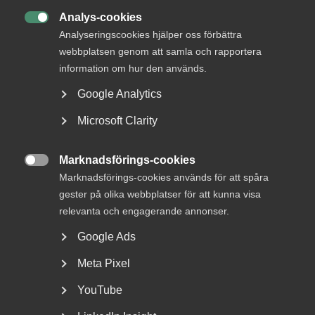
Analys-cookies

Analyseringscookies hjälper oss förbättra
webbplatsen genom att samla och rapportera
information om hur den används.
Google Analytics
Microsoft Clarity
Bred partsöverenskommelse om
Marknadsförings-cookies
framtidens kollektivavtal

Marknadsförings-cookies används för att spåra
gester på olika webbplatser för att kunna visa
Arbetsgivar- och arbetstagarorganisationer inom
relevanta och engagerande annonser.
tjänstesektorn har enats om ett nytt samarbetsavtal
för...
Google Ads
Meta Pixel
YouTube