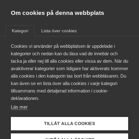
Almega
Förbund
Om cookies på denna webbplats
Almega Tjänste­förbunden
/
Aktuellt
/
Arbetsgivarnytt
/
Om Almega
Kategori
Lista över cookies
Almega Tjänste­företagen
Aktuellt
Cookies vi använder på webbplatsen är uppdelade i
Almega Utbildning
Nya avtal klara med Vision
kategorier och nedan kan du läsa vad de innebär och
och Vård­förbundet avseende
Innovations­företagen
tacka ja eller nej till alla cookies eller vissa av dem. När du
Medlemskapet
Bransch Äldreomsorg (F)
avaktiverar kategorier som tidigare har aktiverats kommer
Kompetens­företagen
alla cookies i den kategorin tas bort från webbläsaren. Du
Mina sidor
kan även se en lista över alla cookies i varje kategori
Medie­företagen
Förhandlingar om nya avtal har under våren förts
tillsammans med detaljerad information i cookie-
med Vision, Vårdförbundet och
Kontakt
Säkerhets­företagen
deklarationen.
Akademikerförbunden. Förhandlingarna med
Läs mer
Tåg­företagen
Akademikerförbunden fortsätter efter sommaren.
Kurser & utbildningar
Avtalet med Vision är tvåårigt och gäller till och
Vård­företagarna
TILLÅT ALLA COOKIES
med den 31 maj 2027. Avtalet med Vårdförbundet
Påverkansarbete
gäller tillsvidare men kan sägas upp till den 31