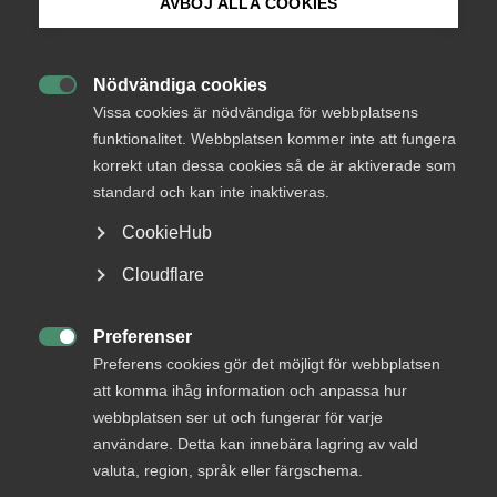
AVBÖJ ALLA COOKIES
december 2025.
Bli medlem
Okategoriserade
30 juni 2025
Arbetsgivarnytt
Nödvändiga cookies

Logga in på Arbetsgivarguiden
Vissa cookies är nödvändiga för webbplatsens
funktionalitet. Webbplatsen kommer inte att fungera
korrekt utan dessa cookies så de är aktiverade som
Sök på almega.se
standard och kan inte inaktiveras.
CookieHub
Endast tillgänglig för
Press
medlemmar
Cloudflare
In English
Cookie-inställningar
Preferenser

Preferens cookies gör det möjligt för webbplatsen
Logga in
att komma ihåg information och anpassa hur
webbplatsen ser ut och fungerar för varje
användare. Detta kan innebära lagring av vald
Bli medlem
valuta, region, språk eller färgschema.