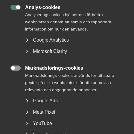
Analys-cookies

Analyseringscookies hjälper oss förbättra
webbplatsen genom att samla och rapportera
information om hur den används.
Google Analytics
DU KANSKE OCKSÅ ÄR INTRESSERAD AV
DETTA?
Microsoft Clarity
Marknadsförings-cookies

Marknadsförings-cookies används för att spåra
gester på olika webbplatser för att kunna visa
relevanta och engagerande annonser.
Google Ads
Meta Pixel
Bred partsöverenskommelse om
YouTube
framtidens kollektivavtal