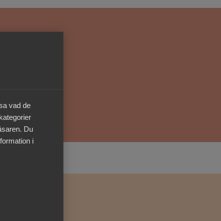
Kurser & utbildningar
Påverkansarbete
Bli medlem
Logga in på
äsa vad de
Arbetsgivarguiden
 kategorier
läsaren. Du
Sök på almega.se
formation i
Press
In English
Cookie-inställningar