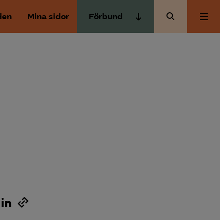
den
Mina sidor
Förbund
Almega Tjänste­förbunden
Om Almega
Almega Tjänste­företagen
Almega Utbildning
Aktuellt
Innovations­företagen
Kompetens­företagen
Medlemskapet
Medie­företagen
Säkerhets­företagen
Mina sidor
Tåg­företagen
Kontakt
Vård­företagarna