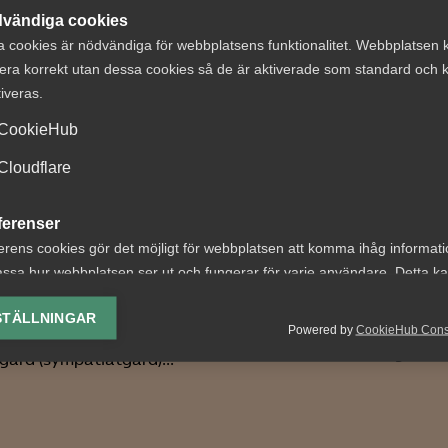
vändiga cookies
a cookies är nödvändiga för webbplatsens funktionalitet. Webbplatsen 
era korrekt utan dessa cookies så de är aktiverade som standard och k
tiveras.
CookieHub
el om blockad
Tvist om påståd
Cloudflare
s tillräckligt
förhandlingsvägr
gt – inget brott
konkursbo
ferenser
45 § MBL
erens cookies gör det möjligt för webbplatsen att komma ihåg informat
AD 2026 nr 6 Bakgrunden 
ssa hur webbplatsen ser ut och fungerar för varje användare. Detta k
följande. En
 nr 32 En
ing av vald valuta, region, språk eller färgschema.
arbetstagarorganisation p
agarorganisation varslade
STÄLLNINGAR
förhandling enligt 10 §
Powered by
CookieHub Con
tsgivarorganisation om en
lys-cookies
medbestämmandelagen...
gärd (sympatiåtgärd)...
yseringscookies hjälper oss förbättra webbplatsen genom att samla oc
rmation om hur den används.
Google Analytics