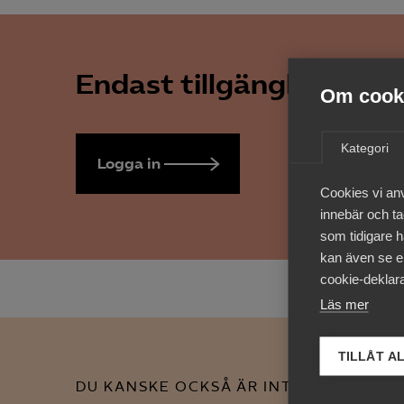
Endast tillgänglig för 
Om cooki
Kategori
Logga in
Bli medlem
Cookies vi an
innebär och tac
som tidigare h
kan även se en
cookie-deklara
Läs mer
TILLÅT A
DU KANSKE OCKSÅ ÄR INTRESSERAD AV