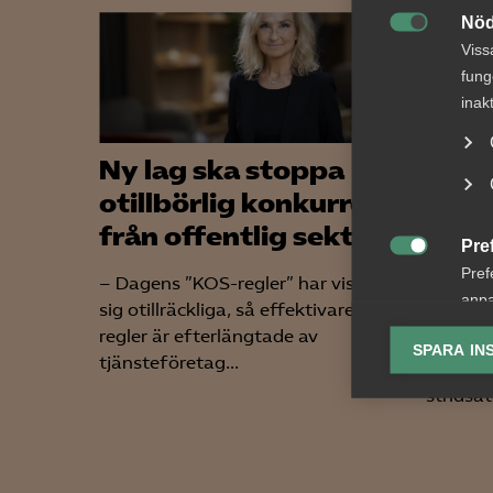
Nöd

Viss
fung
inak
Ny lag ska stoppa
Vars
otillbörlig konkurrens
ansåg
från offentlig sektor
tydli
Pre
mot 

Pref
– Dagens ”KOS-regler” har visat
anpa
sig otillräckliga, så effektivare
AD 2026
lagr
regler är efterlängtade av
arbetst
SPARA IN
tjänsteföretag...
en arbe
Ana
stridsåt

Anal
info