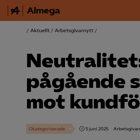
Almega
/
Aktuellt
/
Arbetsgivarnytt
/
Neutralitet
pågående s
mot kund­f
Okategoriserade
5 juni 2025
Arbetsgivar