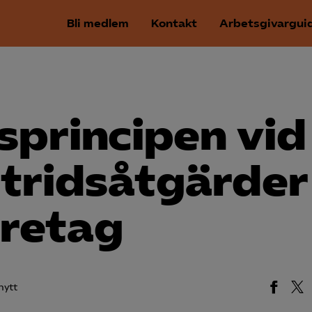
Bli medlem
Kontakt
Arbetsgivargui
sprincipen vid
tridsåtgärder
öretag
nytt