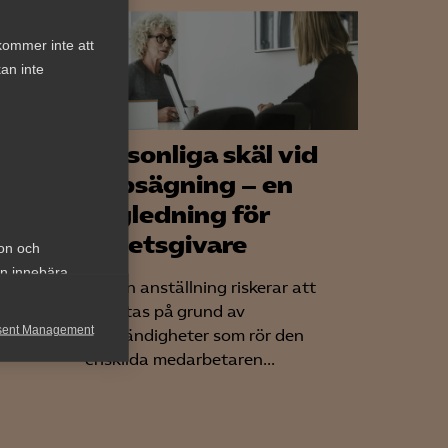
kommer inte att
an inte
d
Personliga skäl vid
an i
uppsägning – en
vägledning för
arbetsgivare
ion och
var
an innebära
När en anställning riskerar att
åkallade
avslutas på grund av
sent Management
omständigheter som rör den
enskilda medarbetaren...
h rapportera