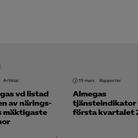
Google Ads
Meta Pixel
YouTube
LinkedIn Insight
Leadfeeder
Microsoft Ads
E
Artiklar
19 mars
Rapporter
gas vd listad
Almegas
en av närings­
tjänsteindikator 
s mäktigaste
första kvartalet
nor