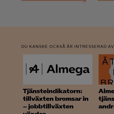
DU KANSKE OCKSÅ ÄR INTRESSERAD AV
Tjänsteindikatorn:
Alm
tillväxten bromsar in
tjän
– jobbtillväxten
andr
vänder