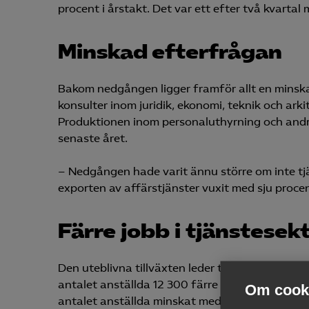
procent i årstakt. Det var ett efter två kvartal m
Minskad efterfrågan
Bakom nedgången ligger framför allt en minska
konsulter inom juridik, ekonomi, teknik och ark
Produktionen inom personaluthyrning och andra 
senaste året.
– Nedgången hade varit ännu större om inte tjä
exporten av affärstjänster vuxit med sju procent
Färre jobb i tjänstesek
Den uteblivna tillväxten leder till att jobben fo
antalet anställda 12 300 färre än för ett år se
Om cooki
antalet anställda minskat med 9 400 personer p