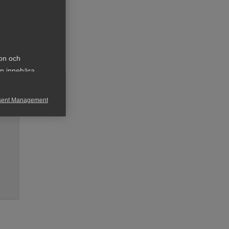
ion och
an innebära
sent Management
h rapportera
för att kunna