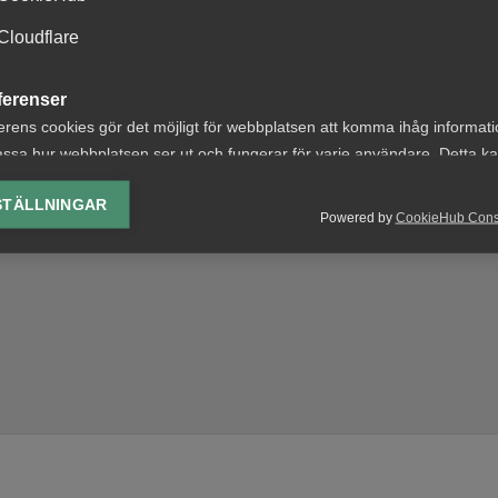
Cloudflare
ferenser
erens cookies gör det möjligt för webbplatsen att komma ihåg informat
ssa hur webbplatsen ser ut och fungerar för varje användare. Detta k
ing av vald valuta, region, språk eller färgschema.
STÄLLNINGAR
Powered by
CookieHub Con
lys-cookies
yseringscookies hjälper oss förbättra webbplatsen genom att samla oc
rmation om hur den används.
Google Analytics
Microsoft Clarity
knadsförings-cookies
nadsförings-cookies används för att spåra gester på olika webbplatser 
 relevanta och engagerande annonser.