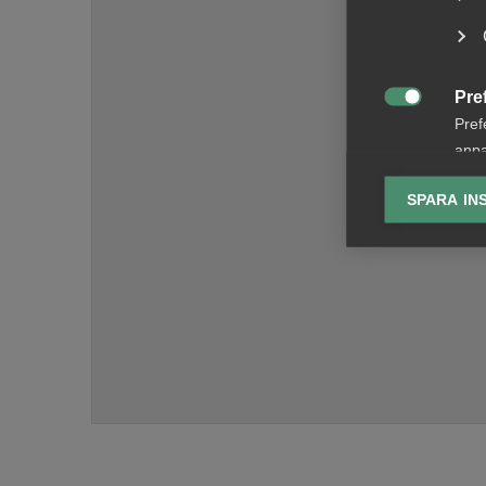
Pre

Pref
anpa
lagr
SPARA IN
Ana

Anal
info
Mar

Mark
visa