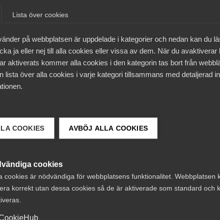
Lista över cookies
däremot mot strömmen och fortsätter att växa. Det sena
ts den goda tillväxten blir jobben färre, på ett år har ant
vänder på webbplatsen är uppdelade i kategorier och nedan kan du l
ka ja eller nej till alla cookies eller vissa av dem. När du avaktiverar
ar aktiverats kommer alla cookies i den kategorin tas bort från webb
där införandet av AI-teknik kommit längst i Sverige. Två 
 lista över alla cookies i varje kategori tillsammans med detaljerad in
en av antalet jobb kan bero på det, säger Patrick Joyce.
tionen.
nsteindikatorn presenterade
LLA COOKIES
AVBÖJ ALLA COOKIES
vändiga cookies
a cookies är nödvändiga för webbplatsens funktionalitet. Webbplatsen 
era korrekt utan dessa cookies så de är aktiverade som standard och k
ies för att visa den inbäddade YouTube-videon
tiveras.
ntera mina cookie-val
CookieHub