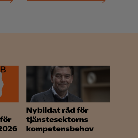
Nybildat råd för
för
tjänstesektorns
 2026
kompetensbehov