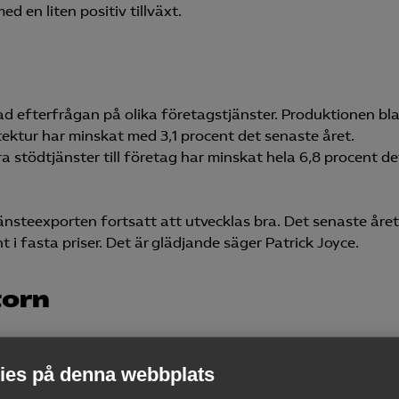
ed en liten positiv tillväxt.
d efterfrågan på olika företagstjänster. Produktionen bl
itektur har minskat med 3,1 procent det senaste året.
stödtjänster till företag har minskat hela 6,8 procent de
nsteexporten fortsatt att utvecklas bra. Det senaste året
 i fasta priser. Det är glädjande säger Patrick Joyce.
torn
rtsätter att försvinna i tjänstesektorn. Det första kvartale
dan. Flest jobb har försvunnit inom personaluthyrning där
es på denna webbplats
å ett år.