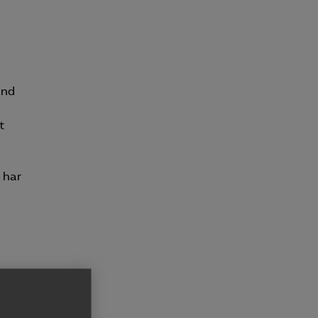
and
t
 har
t var