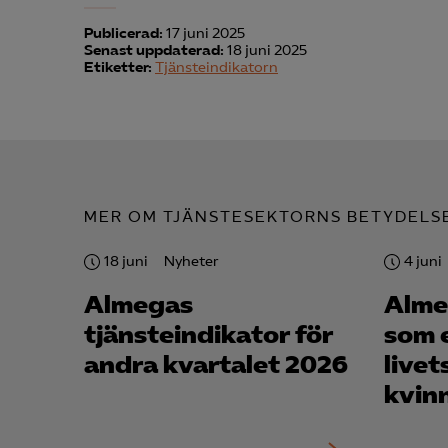
Publicerad:
17 juni 2025
Senast uppdaterad:
18 juni 2025
Etiketter:
Tjänsteindikatorn
MER OM TJÄNSTESEKTORNS BETYDELS
18 juni
Nyheter
4 juni
Almegas
Alme
tjänsteindikator för
som 
andra kvartalet 2026
livet
kvin