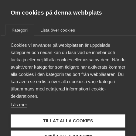
Almega
Förbund
Om cookies på denna webbplats
Almega Tjänste­förbunden
/
Aktuellt
/
Arbetsgivarnytt
/
Om Almega
Kategori
Lista över cookies
Almega Tjänste­företagen
Aktuellt
Cookies vi använder på webbplatsen är uppdelade i
Almega Utbildning
Nytt Lageravtal med
kategorier och nedan kan du läsa vad de innebär och
Handelsanställdas förbund
Innovations­företagen
tacka ja eller nej till alla cookies eller vissa av dem. När du
Medlemskapet
för tiden 1 april 2025 – 31 mars
avaktiverar kategorier som tidigare har aktiverats kommer
Kompetens­företagen
2027
alla cookies i den kategorin tas bort från webbläsaren. Du
Mina sidor
kan även se en lista över alla cookies i varje kategori
Medie­företagen
tillsammans med detaljerad information i cookie-
Kontakt
Säkerhets­företagen
Den 23 april 2025 träffade Almega
deklarationen.
Tjänsteföretagen och Medieföretagen ett nytt
Läs mer
Tåg­företagen
Kurser & utbildningar
avtal för Lagerpersonal och chaufförer inom
Vård­företagarna
tjänsteföretag – med Handelsanställdas förbund –
TILLÅT ALLA COOKIES
om löner och allmänna anställningsvillkor för tiden 1
Påverkansarbete
april 2025 – 31 mars 2027.