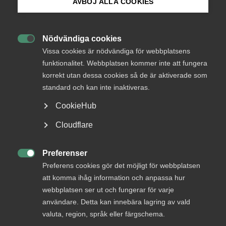
AVBÖJ ALLA COOKIES
Bli medlem
Kollektivavtal
5 maj 2025
Arbetsgivarnytt
Nödvändiga cookies

Logga in på Arbetsgivarguiden
Vissa cookies är nödvändiga för webbplatsens
funktionalitet. Webbplatsen kommer inte att fungera
korrekt utan dessa cookies så de är aktiverade som
Sök på almega.se
standard och kan inte inaktiveras.
Endast tillgänglig för
CookieHub
medlemmar
Press
Cloudflare
In English
Cookie-inställningar
Preferenser
Logga in

Preferens cookies gör det möjligt för webbplatsen
att komma ihåg information och anpassa hur
webbplatsen ser ut och fungerar för varje
Bli medlem
användare. Detta kan innebära lagring av vald
valuta, region, språk eller färgschema.