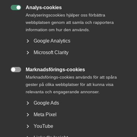
Analys-cookies

Analyseringscookies hjälper oss förbättra
webbplatsen genom att samla och rapportera
information om hur den används.
MER OM KOLLEKTIVAVTAL
Google Analytics
23 juni
Pressmeddelanden
Microsoft Clarity
Bred partsöverenskommelse om
framtidens kollektivavtal
Marknadsförings-cookies

Marknadsförings-cookies används för att spåra
gester på olika webbplatser för att kunna visa
relevanta och engagerande annonser.
20 april
Artiklar
Google Ads
Riskabelt att använda generella
Meta Pixel
AI-chattar för arbetsrättslig
rådgivning
YouTube