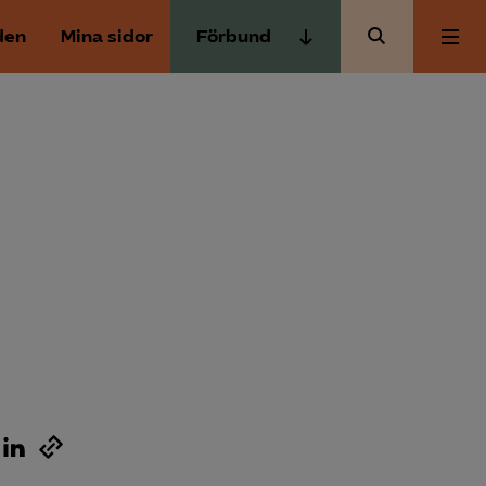
den
Mina sidor
Förbund
Almega Tjänste­förbunden
Om Almega
Almega Tjänste­företagen
Almega Utbildning
Aktuellt
Innovations­företagen
Kompetens­företagen
Medlemskapet
Medie­företagen
Säkerhets­företagen
Mina sidor
Tåg­företagen
Kontakt
Vård­företagarna