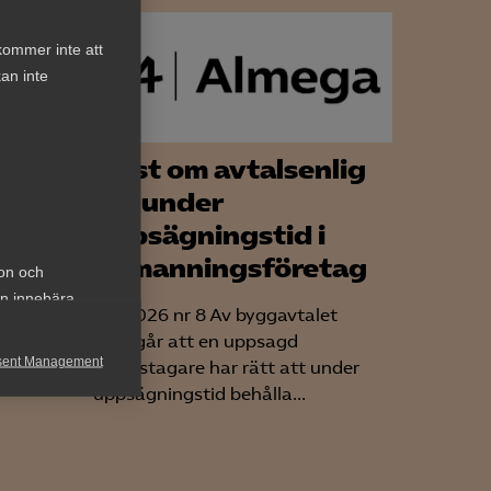
kommer inte att
an inte
e
Tvist om avtalsenlig
tal
lön under
 §
uppsägningstid i
bemanningsföretag
ion och
an innebära
t var IF
AD 2026 nr 8 Av byggavtalet
M
framgår att en uppsagd
sent Management
arbetstagare har rätt att under
uppsägningstid behålla...
h rapportera