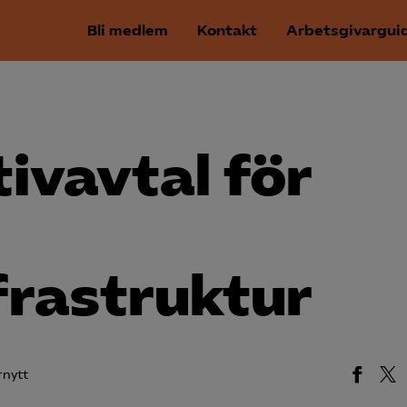
Bli medlem
Kontakt
Arbetsgivargui
tivavtal för
frastruktur
rnytt