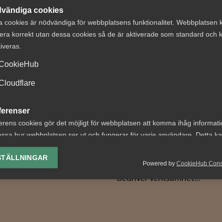
vändiga cookies
a cookies är nödvändiga för webbplatsens funktionalitet. Webbplatsen 
era korrekt utan dessa cookies så de är aktiverade som standard och k
tiveras.
CookieHub
ektivavtalen: en
AD: Arbetsgivar
Cloudflare
ral del av den
utan kollektivav
ska modellen
bröt inte mot 19 a
ferenser
MBL
erens cookies gör det möjligt för webbplatsen att komma ihåg informat
ars är kollektivavtalets
ssa hur webbplatsen ser ut och fungerar för varje användare. Detta k
n vad har kollektivavtalen
AD 2026 nr 25 Parter i måle
ing av vald valuta, region, språk eller färgschema.
för svensk arbetsmarknad?
Metall (”förbundet”) och T
STÄLLNINGAR
Powered by
CookieHub Con
Sweden AB (”bolaget”), som
lys-cookies
bedriver verksamhet...
yseringscookies hjälper oss förbättra webbplatsen genom att samla oc
rmation om hur den används.
Google Analytics