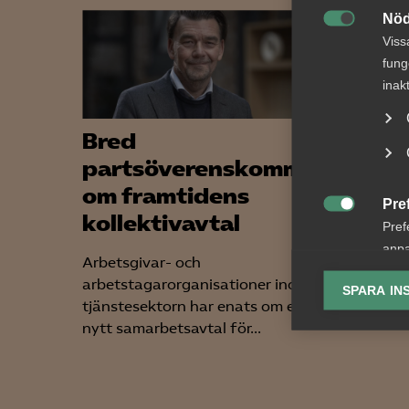
Nöd

Viss
fung
inak
Bred
Koll
partsöverenskommelse
cent
om framtidens
sven
Pre
kollektivavtal

Pref
Den 17 m
anpa
dag. Me
Arbetsgivar- och
lagr
betytt 
arbetstagarorganisationer inom
SPARA IN
Och...
tjänstesektorn har enats om ett
Ana
nytt samarbetsavtal för...

Anal
info