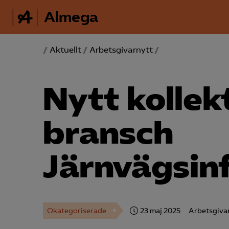
Almega
/
Aktuellt
/
Arbetsgivarnytt
/
Nytt kollek
bransch
Järnvägsin
Okategoriserade
23 maj 2025
Arbetsgiva