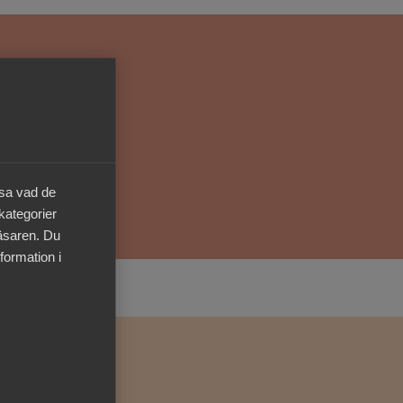
Kurser & utbildningar
Påverkansarbete
Bli medlem
Logga in på
äsa vad de
Arbetsgivarguiden
 kategorier
läsaren. Du
Sök på almega.se
formation i
Press
In English
Cookie-inställningar