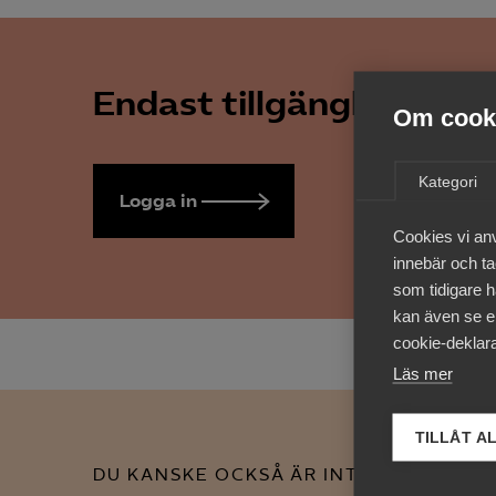
Endast tillgänglig för 
Om cooki
Kategori
Logga in
Bli medlem
Cookies vi an
innebär och tac
som tidigare h
kan även se en
cookie-deklara
Läs mer
TILLÅT A
DU KANSKE OCKSÅ ÄR INTRESSERAD AV