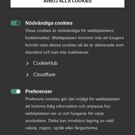
AVBÖJ ALLA COOKIES
Kollektivavtal
8 maj 2025
Arbetsgivarnytt
Bli medlem
Nödvändiga cookies

Logga in på Arbetsgivarguiden
Vissa cookies är nödvändiga för webbplatsens
funktionalitet. Webbplatsen kommer inte att fungera
korrekt utan dessa cookies så de är aktiverade som
Sök på almega.se
Endast tillgänglig för
standard och kan inte inaktiveras.
medlemmar
CookieHub
Press
Cloudflare
In English
Logga in
Cookie-inställningar
Preferenser

Preferens cookies gör det möjligt för webbplatsen
att komma ihåg information och anpassa hur
Bli medlem
webbplatsen ser ut och fungerar för varje
användare. Detta kan innebära lagring av vald
valuta, region, språk eller färgschema.