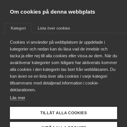
Almega
Förbund
Om cookies på denna webbplats
Almega Tjänste­förbunden
/
Aktuellt
/
Arbetsgivarnytt
/
Om Almega
Kategori
Lista över cookies
Almega Tjänste­företagen
Aktuellt
Cookies vi använder på webbplatsen är uppdelade i
Almega Utbildning
Nytt avtal med GS – Tidnings­
kategorier och nedan kan du läsa vad de innebär och
avtalet (grafiska
Innovations­företagen
tacka ja eller nej till alla cookies eller vissa av dem. När du
Medlemskapet
medarbetare)
avaktiverar kategorier som tidigare har aktiverats kommer
Kompetens­företagen
alla cookies i den kategorin tas bort från webbläsaren. Du
Mina sidor
kan även se en lista över alla cookies i varje kategori
Medie­företagen
Medieföretagen och GS-facket för skogs-, trä- och
tillsammans med detaljerad information i cookie-
grafisk bransch (”GS”) har den 29 april 2025 tecknat
Kontakt
Säkerhets­företagen
deklarationen.
ett nytt kollektivavtal – Tidningsavtalet (grafiska
Läs mer
Tåg­företagen
medarbetare). Överenskommelsen gäller löner och
Kurser & utbildningar
allmänna anställningsvillkor för tiden 1 maj 2025 till
Vård­företagarna
TILLÅT ALLA COOKIES
och med den 30 april 2027.
Påverkansarbete