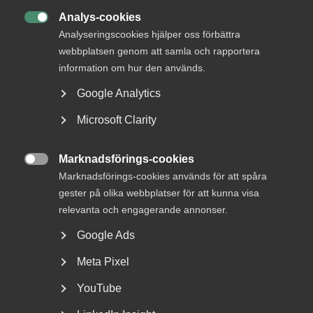
Analys-cookies

Analyseringscookies hjälper oss förbättra
webbplatsen genom att samla och rapportera
MER OM KOLLEKTIVAVTAL
information om hur den används.
23 juni
Pressmeddelanden
Google Analytics
Bred partsöverenskommelse om
Microsoft Clarity
framtidens kollektivavtal
Marknadsförings-cookies

Marknadsförings-cookies används för att spåra
gester på olika webbplatser för att kunna visa
20 april
Artiklar
relevanta och engagerande annonser.
Riskabelt att använda generella
Google Ads
AI-chattar för arbetsrättslig
Meta Pixel
rådgivning
YouTube