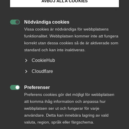
AVBÖJ ALLA COOKIES
Bli medlem
Nödvändiga cookies

Logga in på Arbetsgivarguiden
Vissa cookies är nödvändiga för webbplatsens
Endast tillgänglig för
funktionalitet. Webbplatsen kommer inte att fungera
medlemmar
korrekt utan dessa cookies så de är aktiverade som
Sök på almega.se
standard och kan inte inaktiveras.
CookieHub
Logga in
Press
Cloudflare
In English
Cookie-inställningar
Preferenser
Bli medlem

Preferens cookies gör det möjligt för webbplatsen
att komma ihåg information och anpassa hur
webbplatsen ser ut och fungerar för varje
användare. Detta kan innebära lagring av vald
valuta, region, språk eller färgschema.