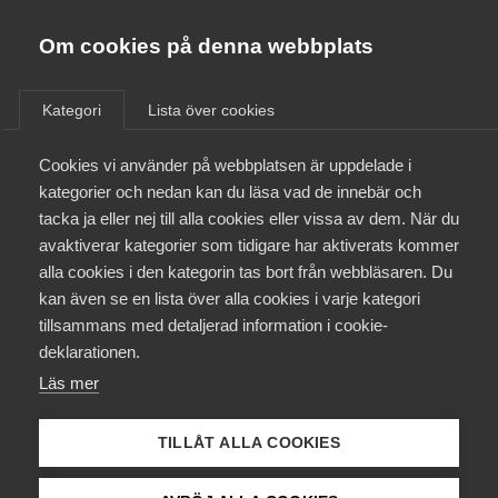
Almega
Förbund
Om cookies på denna webbplats
Almega Tjänste­förbunden
/
Aktuellt
/
Arbetsgivarnytt
/
Om Almega
Kategori
Lista över cookies
Almega Tjänste­företagen
Aktuellt
Cookies vi använder på webbplatsen är uppdelade i
Almega Utbildning
Nytt kollektivavtal för
kategorier och nedan kan du läsa vad de innebär och
Innovations­företagen
Innovations­företagen
tacka ja eller nej till alla cookies eller vissa av dem. När du
Medlemskapet
avaktiverar kategorier som tidigare har aktiverats kommer
Kompetens­företagen
alla cookies i den kategorin tas bort från webbläsaren. Du
Innovationsföretagen har tecknat nya avtal om
Mina sidor
kan även se en lista över alla cookies i varje kategori
Medie­företagen
löner och allmänna anställningsvillkor med Sveriges
tillsammans med detaljerad information i cookie-
Ingenjörer, Sveriges Arkitekter och Unionen.
Kontakt
Säkerhets­företagen
deklarationen.
Avtalen gäller för perioden 1 april 2025 till 31 mars
Läs mer
Tåg­företagen
2027
Kurser & utbildningar
Vård­företagarna
TILLÅT ALLA COOKIES
Kollektivavtal
21 april 2025
Arbetsgivarnytt
Påverkansarbete