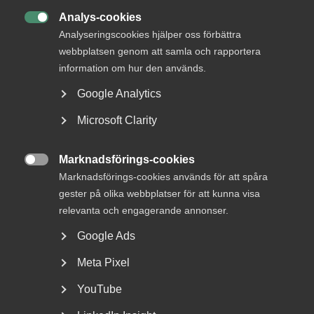
Analys-cookies
MER OM KOLLEKTIVAVTAL

Analyseringscookies hjälper oss förbättra
webbplatsen genom att samla och rapportera
23 juni
Pressmeddelanden
information om hur den används.
Bred partsöverenskommelse om
Google Analytics
framtidens kollektivavtal
Microsoft Clarity
Marknadsförings-cookies
20 april
Artiklar

Marknadsförings-cookies används för att spåra
Riskabelt att använda generella
gester på olika webbplatser för att kunna visa
AI-chattar för arbetsrättslig
relevanta och engagerande annonser.
rådgivning
Google Ads
Meta Pixel
YouTube
15 mars
Artiklar