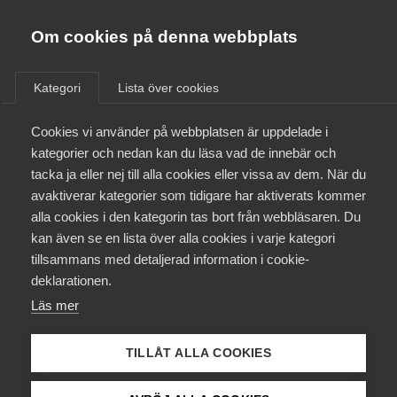
Almega
Förbund
Om cookies på denna webbplats
Almega Tjänste­förbunden
/
Aktuellt
/
Om Almega
Kategori
Lista över cookies
Almega Tjänste­företagen
Aktuellt
Cookies vi använder på webbplatsen är uppdelade i
Almega Utbildning
kategorier och nedan kan du läsa vad de innebär och
Innovations­företagen
tacka ja eller nej till alla cookies eller vissa av dem. När du
Medlemskapet
avaktiverar kategorier som tidigare har aktiverats kommer
Kompetens­företagen
alla cookies i den kategorin tas bort från webbläsaren. Du
Mina sidor
kan även se en lista över alla cookies i varje kategori
Medie­företagen
tillsammans med detaljerad information i cookie-
Kontakt
Säkerhets­företagen
deklarationen.
Läs mer
Tåg­företagen
Kurser & utbildningar
Vård­företagarna
TILLÅT ALLA COOKIES
Påverkansarbete