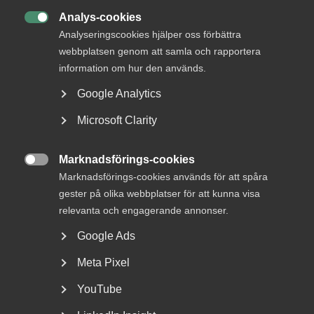
Almegas avtalsrörelse
Analys-cookies

Analyseringscookies hjälper oss förbättra
webbplatsen genom att samla och rapportera
information om hur den används.
Varje part i förhandlingarna har
Google Analytics
en förhandlingsdelegation som företräder medlemmarna i
förhandlingarna. Arbetsgivarsidans
Microsoft Clarity
förhandlingsdelegation är utsedd av organisationens
styrelse eller medlemmar. Den består oftast av vd:ar,
personalchefer eller andra personer i ledande ställning på
Marknadsförings-cookies

medlemsföretagen. Det är förhandlingsdelegationerna
Marknadsförings-cookies används för att spåra
som fattar beslut om vilka förslag som ska lämnas fram
gester på olika webbplatser för att kunna visa
och bestämmer hur man ska ställa sig till motpartens
relevanta och engagerande annonser.
förslag.
Google Ads
Kollektivavtal löper ut vid olika datum och förhandlingarna
Meta Pixel
inleds med att man träffas och överlämnar sina yrkanden
till varandra. Det är de yrkanden som presenteras vid detta
YouTube
tillfälle som förhandlingarna kommer att utgå från.