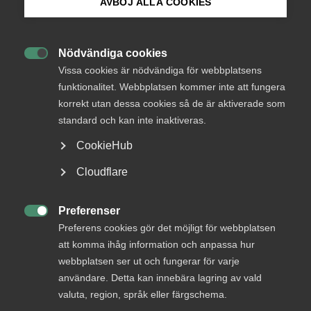
AVBÖJ ALLA COOKIES
Så här förhandlar vi
kollektivavtal
Bli medlem
Nödvändiga cookies

Logga in på Arbetsgivarguiden
Under avtalsrörelsen 2025 förhandlar förbunden
Vissa cookies är nödvändiga för webbplatsens
funktionalitet. Webbplatsen kommer inte att fungera
inom Almega 125 kollektivavtal. Det är fler än någon
korrekt utan dessa cookies så de är aktiverade som
Sök på almega.se
annan arbetsgivarorganisation. Vägen till ett
standard och kan inte inaktiveras.
färdigt avtal sker i flera steg och inleds med
förhandlingar. Här kan du läsa mer om hur det går
CookieHub
till.
Press
Cloudflare
In English
Avtalsrörelse
31 mars 2025
Cookie-inställningar
Preferenser

Preferens cookies gör det möjligt för webbplatsen
MER OM AVTALSRÖRELSE
att komma ihåg information och anpassa hur
webbplatsen ser ut och fungerar för varje
8 januari
användare. Detta kan innebära lagring av vald
valuta, region, språk eller färgschema.
Revisions- och konsult­avtalen avslutar