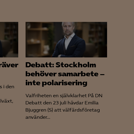
för att kunna
räver
Debatt: Stockholm
behöver samarbete –
inte polarisering
s i den
Valfriheten en självklarhet På DN
llväxt,
Debatt den 23 juli hävdar Emilia
Bjuggren (S) att välfärdsföretag
använder...