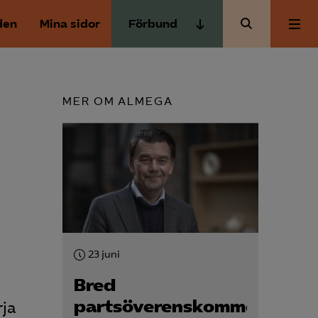
den
Mina sidor
Förbund
Almega Tjänste­förbunden
Om Almega
Almega Tjänste­företagen
MER OM ALMEGA
Almega Utbildning
Aktuellt
Innovations­företagen
Kompetens­företagen
Medlemskapet
Medie­företagen
Säkerhets­företagen
Mina sidor
Tåg­företagen
23 juni
Kontakt
Vård­företagarna
Bred
partsöverenskommelse
rja