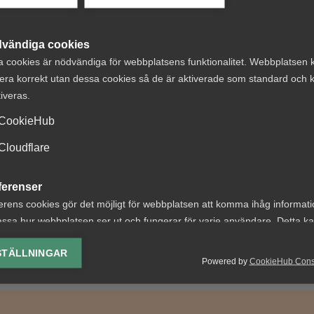
vändiga cookies
a cookies är nödvändiga för webbplatsens funktionalitet. Webbplatsen 
era korrekt utan dessa cookies så de är aktiverade som standard och k
Debattartiklar
15 juli
Nyheter
tiveras.
kens
Arbetsrätt i foku
CookieHub
tstidskrav hotar
Almegas
Cloudflare
 välfärd och den
utbildningshöst
ska modellen”
ferenser
erens cookies gör det möjligt för webbplatsen att komma ihåg informat
ssa hur webbplatsen ser ut och fungerar för varje användare. Detta k
ing av vald valuta, region, språk eller färgschema.
STÄLLNINGAR
Powered by
CookieHub Con
lys-cookies
yseringscookies hjälper oss förbättra webbplatsen genom att samla oc
rmation om hur den används.