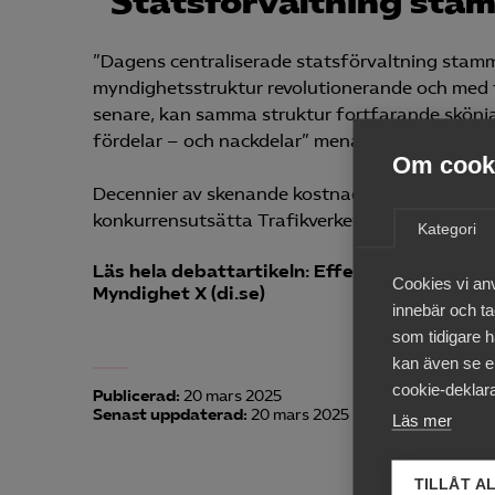
”Statsförvaltning stam
”Dagens centraliserade
statsförvaltning stamm
myndighetsstruktur revolutionerande och med t
senare, kan samma struktur fortfarande skönja
fördelar – och nackdelar” menar debattörerna 
Om cooki
Decennier av skenande kostnader och oändliga p
konkurrensutsätta Trafikverket.”
Kategori
Läs hela debattartikeln: Effektivare samhäl
Cookies vi an
Myndighet X (di.se)
innebär och tac
som tidigare h
kan även se en
cookie-deklara
Publicerad:
20 mars 2025
Senast uppdaterad:
20 mars 2025
Läs mer
TILLÅT A