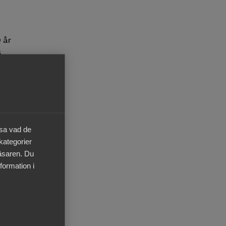
 år
s
äsa vad de
 kategorier
läsaren. Du
formation i