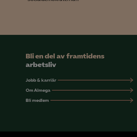
Bli en del av framtidens
arbetsliv
Jobb & karriär
Om Almega
Bli medlem