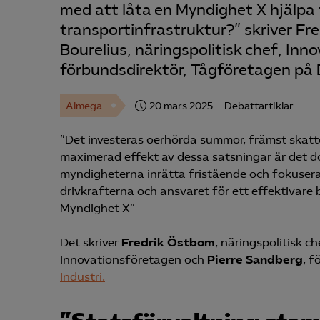
med att låta en Myndighet X hjälpa 
transportinfrastruktur?” skriver Fr
Bourelius, näringspolitisk chef, In
förbundsdirektör, Tågföretagen på 
Almega
20 mars 2025
Debattartiklar
”Det investeras oerhörda summor, främst skatte
maximerad effekt av dessa satsningar är det d
myndigheterna inrätta fristående och fokusera
drivkrafterna och ansvaret för ett effektivare b
Myndighet X”
Det skriver
Fredrik Östbom
, näringspolitisk c
Innovationsföretagen och
Pierre Sandberg
, f
Industri.