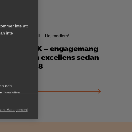
kommer inte att
an inte
1 juli
Hej medlem!
s för
VBK – engagemang
och excellens sedan
1958
ion och
an innebära
sent Management
h rapportera