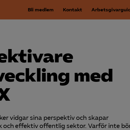
Bli medlem
Kontakt
Arbetsgivargui
ektivare
veckling med
X
ker vidgar sina perspektiv och skapar
och effektiv offentlig sektor. Varför inte bö