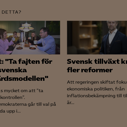
Google Analytics
 DETTA?
Microsoft Clarity
knadsförings-cookies
nadsförings-cookies används för att spåra gester på olika webbplatser 
 relevanta och engagerande annonser.
Google Ads
: "Ta fajten för
Svensk tillväxt k
svenska
fler reformer
Meta Pixel
ärdsmodellen"
YouTube
Att regeringen skiftat foku
ekonomiska politiken, från
LinkedIn Insight
as mycket om att ”ta
inflationsbekämpning till ti
 kontrollen”.
Leadfeeder
är...
mokraterna går till val på
da upp i...
Microsoft Ads