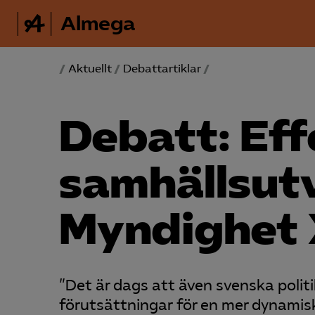
Almega
/
Aktuellt
/
Debattartiklar
/
Debatt: Eff
samhälls­ut
Myndighet 
”Det är dags att även svenska politi
förutsättningar för en mer dynamisk 