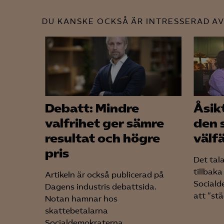
DU KANSKE OCKSÅ ÄR INTRESSERAD AV
Mar

Mark
visa
Debatt: Mindre
Åsikt
valfrihet ger sämre
den 
resultat och högre
välf
pris
Det tal
tillbaka
Artikeln är också publicerad på
Socialde
Dagens industris debattsida.
att ”stä
Notan hamnar hos
skattebetalarna
Socialdemokraterna...