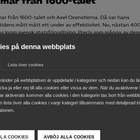
mar från 1600-talet”
ar från 1600-talet och Axel Oxenstierna. Då var hans
idens mått mätt ett under av effektivitet. Nu, nästan 400
s inom svensk statsförvaltning. Precis som många av des
och tar svensk transportinfrastruktur som exempel.
es på denna webbplats
rojekttider måste få ett stopp. Det är dags att
Lista över cookies
lsutveckling med
vänder på webbplatsen är uppdelade i kategorier och nedan kan du l
ka ja eller nej till alla cookies eller vissa av dem. När du avaktiverar
ar aktiverats kommer alla cookies i den kategorin tas bort från webb
 lista över alla cookies i varje kategori tillsammans med detaljerad in
tionen.
LLA COOKIES
AVBÖJ ALLA COOKIES