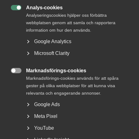
Analys-cookies

Analyseringscookies hjälper oss förbättra
webbplatsen genom att samla och rapportera
information om hur den används.
DU KANSKE OCKSÅ ÄR INTRESSERAD AV
DETTA?
Google Analytics
Microsoft Clarity
Marknadsförings-cookies

Marknadsförings-cookies används för att spåra
gester på olika webbplatser för att kunna visa
relevanta och engagerande annonser.
Google Ads
Reglerna om lönetransparens
Meta Pixel
skjuts upp
YouTube
Lönetransparensdirektivet beslutades av EU våren 2023.