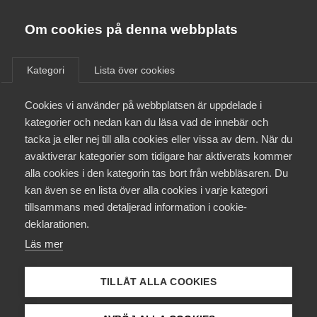
Almega
Förbund
Om cookies på denna webbplats
Almega Tjänste­förbunden
/
Aktuellt
/
Arbetsgivarnytt
/
Om Almega
Kategori
Lista över cookies
Almega Tjänste­företagen
Aktuellt
Cookies vi använder på webbplatsen är uppdelade i
Almega Utbildning
Anpassning av avtal gällande
kategorier och nedan kan du läsa vad de innebär och
dygnsviloreglerna
Innovations­företagen
tacka ja eller nej till alla cookies eller vissa av dem. När du
Medlemskapet
avaktiverar kategorier som tidigare har aktiverats kommer
Kompetens­företagen
alla cookies i den kategorin tas bort från webbläsaren. Du
Vårdföretagarna och Kommunal har enats om hur
Mina sidor
kan även se en lista över alla cookies i varje kategori
Medie­företagen
avtalet för bransch Vård och
tillsammans med detaljerad information i cookie-
behandlingsverksamhet samt omsorgsverksamhet
Kontakt
Säkerhets­företagen
deklarationen.
(E) ska anpassas till bestämmelser om dygnsvila i
Läs mer
Tåg­företagen
enlighet med arbetstidsdirektivet. Förändringarna i
Kurser & utbildningar
avtalet med Kommunal gäller från den 1 september
Vård­företagarna
TILLÅT ALLA COOKIES
2025.
Påverkansarbete