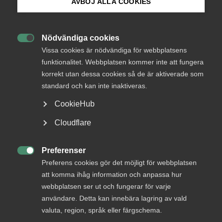
Okategoriserade
AVBÖJ ALLA COOKIES
Bli medlem
13 februari 2025
Arbetsgivarnytt
Nödvändiga cookies

Logga in på Arbetsgivarguiden
Vissa cookies är nödvändiga för webbplatsens
funktionalitet. Webbplatsen kommer inte att fungera
korrekt utan dessa cookies så de är aktiverade som
Sök på almega.se
standard och kan inte inaktiveras.
Endast tillgänglig för
medlemmar
CookieHub
Press
Cloudflare
In English
Logga in
Cookie-inställningar
Preferenser

Preferens cookies gör det möjligt för webbplatsen
att komma ihåg information och anpassa hur
webbplatsen ser ut och fungerar för varje
Bli medlem
användare. Detta kan innebära lagring av vald
valuta, region, språk eller färgschema.