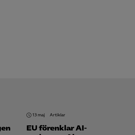
för att kunna
13 maj
Artiklar
gen
EU förenklar AI-