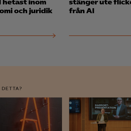
stänger ute flick
omi och juridik
från AI
 DETTA?