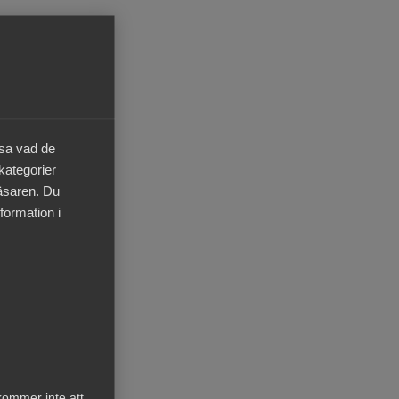
er
äsa vad de
 kategorier
läsaren. Du
formation i
 se
kommer inte att