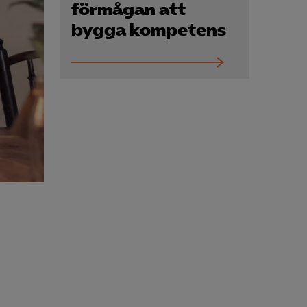
Kurser & utbildningar
förmågan att
bygga kompetens
Påverkansarbete
Bli medlem
Logga in på
Arbetsgivarguiden
Sök på almega.se
Press
In English
Cookie-inställningar