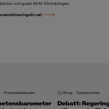
uktion och guide till AI-förordningen.
knadsförings-cookies
nadsförings-cookies används för att spåra gester på olika webbplatser 
svensktnaringsliv.se)
 relevanta och engagerande annonser.
Google Ads
Meta Pixel
YouTube
LinkedIn Insight
Leadfeeder
Microsoft Ads
Pressmeddelanden
18 maj
Debattartiklar
etensbarometern
Debatt: Regerin