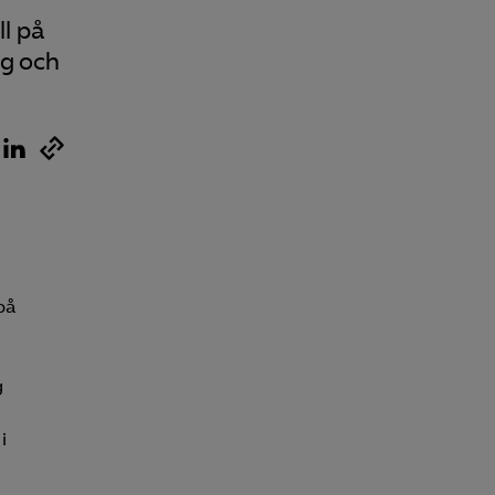
ll på
ng och
 på
g
i