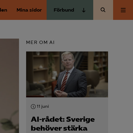
den
Mina sidor
Förbund
Almega Tjänste­förbunden
Om Almega
Almega Tjänste­företagen
MER OM AI
Almega Utbildning
Aktuellt
Innovations­företagen
Kompetens­företagen
Medlemskapet
Medie­företagen
Säkerhets­företagen
Mina sidor
Tåg­företagen
11 juni
Kontakt
Vård­företagarna
AI-rådet: Sverige
behöver stärka