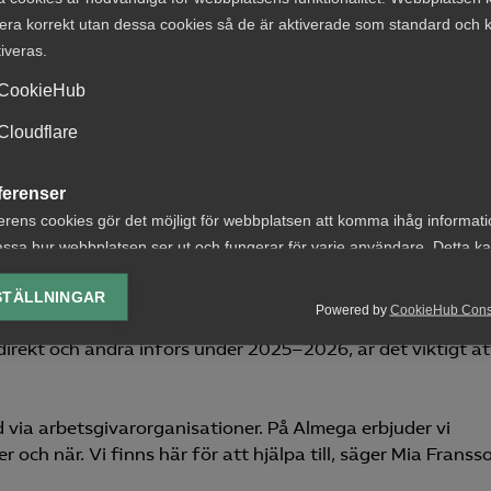
nvänds i organisationen och vilka regler som gäller?
era korrekt utan dessa cookies så de är aktiverade som standard och k
tiveras.
ändig AI-kunskap
beslut förstår regelverket och konsekvenserna.
CookieHub
Cloudflare
vilka rättigheter de anställda har.
ferenser
erens cookies gör det möjligt för webbplatsen att komma ihåg informat
 följa upp att AI-systemen följer gällande regler.
ssa hur webbplatsen ser ut och fungerar för varje användare. Detta k
ing av vald valuta, region, språk eller färgschema.
STÄLLNINGAR
Powered by
CookieHub Con
lys-cookies
direkt och andra införs under 2025–2026, är det viktigt at
yseringscookies hjälper oss förbättra webbplatsen genom att samla oc
rmation om hur den används.
Google Analytics
d via arbetsgivarorganisationer. På Almega erbjuder vi
och när. Vi finns här för att hjälpa till, säger Mia Franss
Microsoft Clarity