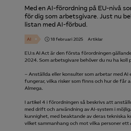
Med en AI-förordning på EU-nivå som 
för dig som arbetsgivare. Just nu be
listan med AI-förbud.
AI
18 februari 2025
Artiklar
EU:s AI Act är den första förordningen gällande 
2024. Som arbetsgivare behöver du nu ha koll p
– Anställda eller konsulter som arbetar med AI 
fungerar, vilka risker som finns och hur de får 
Almega.
I artikel 4 i förordningen så beskrivs att anstä
med drift och användning av AI-system i möjliga
kunnighet, med beaktande av deras tekniska ku
vilket sammanhang och mot vilka personer ett