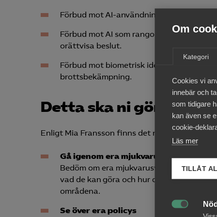
Förbud mot AI-användning för känsloana
Om cooki
Förbud mot AI som rangordnar eller poängsä
orättvisa beslut.
Kategori
Förbud mot biometrisk identifiering i real
brottsbekämpning.
Cookies vi an
innebär och tac
Detta ska ni göra nu
som tidigare h
kan även se en
cookie-deklara
Enligt Mia Fransson finns det några saker som 
Läs mer
Gå igenom era mjukvarusystem
Bedöm om era mjukvarusystem (egna eller 
TILLÅT A
vad de kan göra och hur de är utformade. 
områdena.
Nöd
Se över era policys

Viss