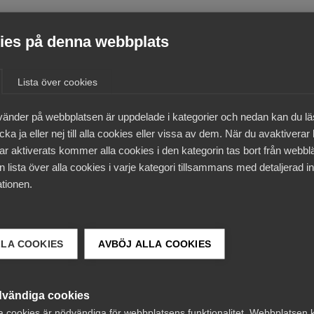
lys och beteendebedömning av anställda.
es på denna webbplats
tter anställda på ett sätt som leder till diskriminering ell
Lista över cookies
tid på offentliga platser, med vissa undantag för
vänder på webbplatsen är uppdelade i kategorier och nedan kan du l
ka ja eller nej till alla cookies eller vissa av dem. När du avaktiverar
ar aktiverats kommer alla cookies i den kategorin tas bort från webb
 lista över alla cookies i varje kategori tillsammans med detaljerad in
tionen.
arbetsgivare bör agera på redan nu.
inköpta) räknas som AI-system. Det kan ni göra genom att
LLA COOKIES
AVBÖJ ALLA COOKIES
Säkerställ att ni inte använder AI inom de förbjudna
vändiga cookies
a cookies är nödvändiga för webbplatsens funktionalitet. Webbplatsen 