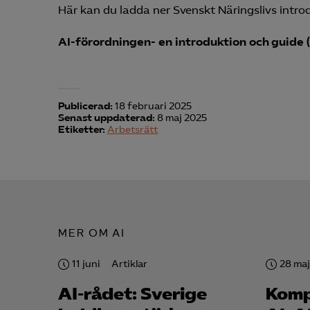
Här kan du ladda ner Svenskt Näringslivs introd
Mar

Mark
AI-förordningen- en introduktion och guide (
visa
Publicerad:
18 februari 2025
Senast uppdaterad:
8 maj 2025
Etiketter:
Arbetsrätt
MER OM AI
11 juni
Artiklar
28 maj
AI-rådet: Sverige
Komp