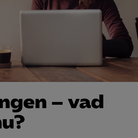
ingen – vad
nu?