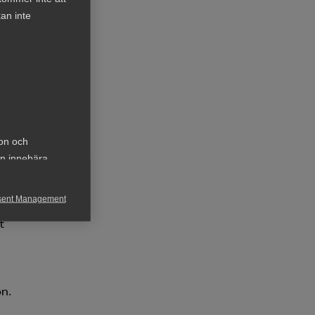
an inte
ion och
an innebära
sent Management
t
h rapportera
on.