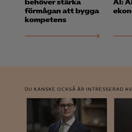
behöver stärka
AI: AI hetast inom
förmågan att bygga
ekon
kompetens
DU KANSKE OCKSÅ ÄR INTRESSERAD AV