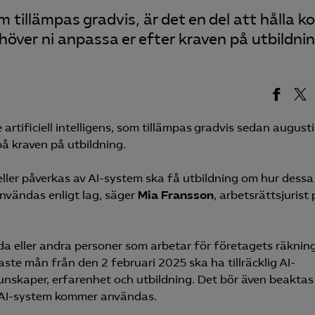
tillämpas gradvis, är det en del att hålla ko
höver ni anpassa er efter kraven på utbildni
artificiell intelligens, som tillämpas gradvis sedan augusti
å kraven på utbildning.
eller påverkas av AI-system ska få utbildning om hur dessa
användas enligt lag, säger
Mia Fransson
, arbetsrättsjurist
llda eller andra personer som arbetar för företagets räknin
ste mån från den 2 februari 2025 ska ha tillräcklig AI-
nskaper, erfarenhet och utbildning. Det bör även beaktas 
 AI-system kommer användas.