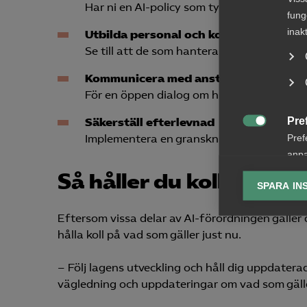
Har ni en AI-policy som tydliggör hur AI a
fung
inak
Utbilda personal och konsulter i nödv
Se till att de som hanterar AI-förankrade 
Kommunicera med anställda
För en öppen dialog om hur AI används och 
Pre
Säkerställ efterlevnad

Pref
Implementera en granskning för att löpande
anpa
lagr
Så håller du koll
SPARA IN
Ana

Eftersom vissa delar av AI-förordningen gäller 
Anal
hålla koll på vad som gäller just nu.
info
– Följ lagens utveckling och håll dig uppdatera
vägledning och uppdateringar om vad som gäller 