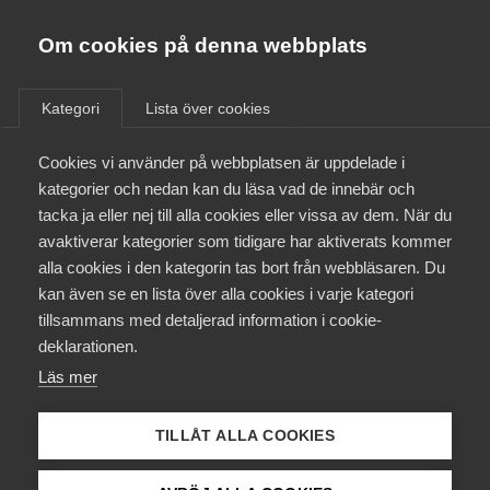
Almega
Förbund
Om cookies på denna webbplats
Almega Tjänste­förbunden
/
Aktuellt
/
Arbetsgivarnytt
/
Om Almega
Kategori
Lista över cookies
Almega Tjänste­företagen
Aktuellt
Cookies vi använder på webbplatsen är uppdelade i
Almega Utbildning
Registerkontroll på HVB-hem
kategorier och nedan kan du läsa vad de innebär och
Innovations­företagen
tacka ja eller nej till alla cookies eller vissa av dem. När du
Medlemskapet
Med anledning av, framför allt, samhällsdebatten
avaktiverar kategorier som tidigare har aktiverats kommer
Kompetens­företagen
alla cookies i den kategorin tas bort från webbläsaren. Du
kring HVB-hem får vi många frågor om
Mina sidor
kan även se en lista över alla cookies i varje kategori
Medie­företagen
registerutdrag och hanteringen av dem, både inför
tillsammans med detaljerad information i cookie-
och under anställning. Vi upplever att det finns en
Kontakt
Säkerhets­företagen
deklarationen.
oro kring hur dessa ska hanteras och hur
Läs mer
hanteringen ska ske för att vara korrekt. Vi vill med
Tåg­företagen
Kurser & utbildningar
anledning av det påminna om att det finns lagstöd
Vård­företagarna
för registerkontroll
inför
anställning i den här typen
TILLÅT ALLA COOKIES
Påverkansarbete
av verksamhet, se länk till gällande lag samt
polisens hemsida för belastningsutdrag.