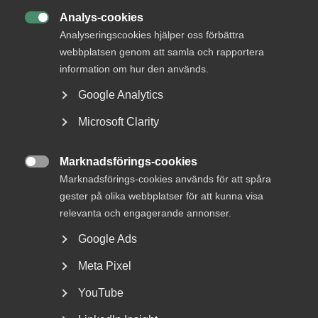
Analys-cookies

Analyseringscookies hjälper oss förbättra
webbplatsen genom att samla och rapportera
information om hur den används.
DU KANSKE OCKSÅ ÄR INTRESSERAD AV
Google Analytics
DETTA?
Microsoft Clarity
Marknadsförings-cookies

Marknadsförings-cookies används för att spåra
gester på olika webbplatser för att kunna visa
relevanta och engagerande annonser.
Google Ads
Meta Pixel
Behandling av
YouTube
belastningsregisterutdrag i