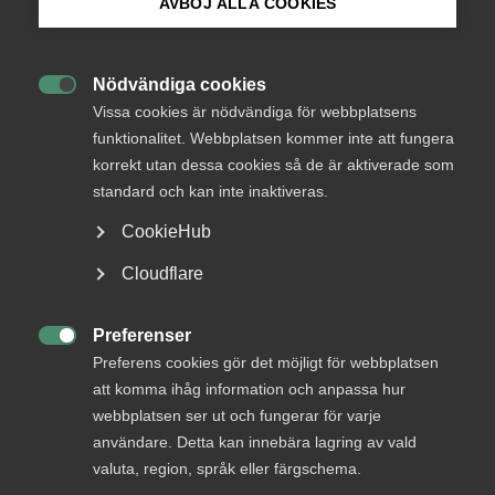
AVBÖJ ALLA COOKIES
Bli medlem
Okategoriserade
3 januari 2025
Arbetsgivarnytt
Nödvändiga cookies

Logga in på Arbetsgivarguiden
Vissa cookies är nödvändiga för webbplatsens
funktionalitet. Webbplatsen kommer inte att fungera
korrekt utan dessa cookies så de är aktiverade som
Sök på almega.se
standard och kan inte inaktiveras.
Endast tillgänglig för
CookieHub
medlemmar
Press
Cloudflare
In English
Cookie-inställningar
Preferenser

Logga in
Preferens cookies gör det möjligt för webbplatsen
att komma ihåg information och anpassa hur
webbplatsen ser ut och fungerar för varje
användare. Detta kan innebära lagring av vald
Bli medlem
valuta, region, språk eller färgschema.