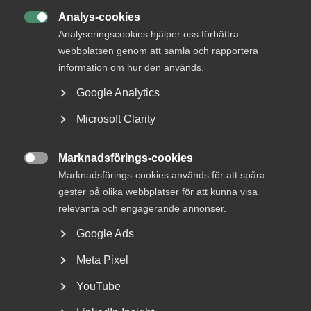
Analys-cookies

Analyseringscookies hjälper oss förbättra
webbplatsen genom att samla och rapportera
information om hur den används.
DU KANSKE OCKSÅ ÄR INTRESSERAD AV
Google Analytics
DETTA?
Microsoft Clarity
Marknadsförings-cookies

Marknadsförings-cookies används för att spåra
gester på olika webbplatser för att kunna visa
relevanta och engagerande annonser.
Google Ads
Meta Pixel
Nyheter om arbetstillstånd
YouTube
sommaren 2026: Vad gäller?