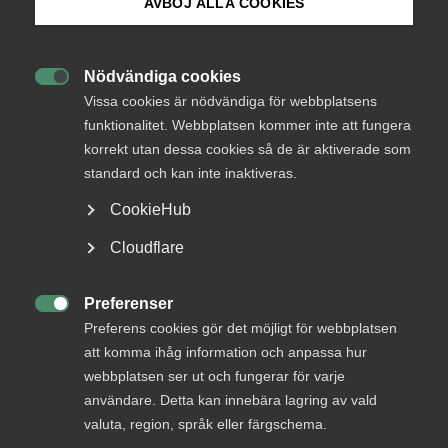
AVBÖJ ALLA COOKIES
Okategoriserade
Bli medlem
2 december 2024
Arbetsgivarnytt
Nödvändiga cookies

Logga in på Arbetsgivarguiden
Vissa cookies är nödvändiga för webbplatsens
funktionalitet. Webbplatsen kommer inte att fungera
korrekt utan dessa cookies så de är aktiverade som
Sök på almega.se
standard och kan inte inaktiveras.
Endast tillgänglig för
CookieHub
medlemmar
Press
Cloudflare
In English
Cookie-inställningar
Preferenser

Logga in
Preferens cookies gör det möjligt för webbplatsen
att komma ihåg information och anpassa hur
webbplatsen ser ut och fungerar för varje
användare. Detta kan innebära lagring av vald
Bli medlem
valuta, region, språk eller färgschema.