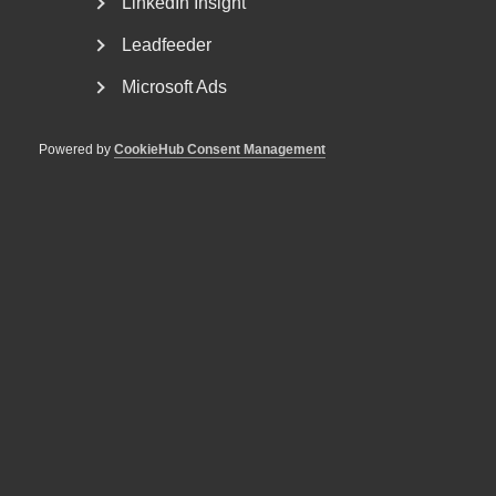
LinkedIn Insight
För arbetsgivare innebär årets förändringar bland annat
nya lönekrav för arbetstillstånd, skärpta krav...
Leadfeeder
Microsoft Ads
Powered by
CookieHub Consent Management
VAB och föräldraledighet – en
sammanfattning av senaste
årens ändringar
Fler kan ta ut ledighet med föräldrapenning Från och
med den 1 juli 2024 kan fler än tidigare vara lediga...