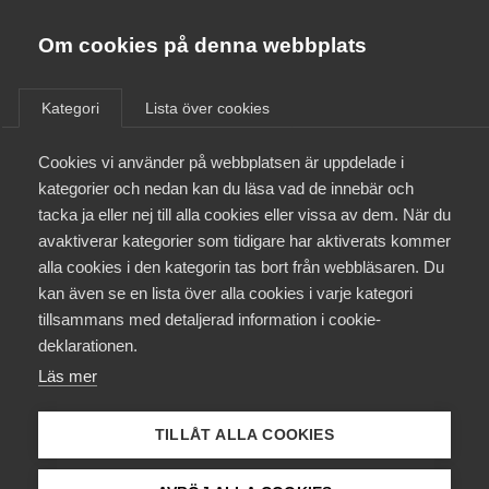
Almega
Förbund
Om cookies på denna webbplats
Almega Tjänste­förbunden
/
Aktuellt
/
Arbetsgivarnytt
/
Om Almega
Kategori
Lista över cookies
Almega Tjänste­företagen
Aktuellt
Cookies vi använder på webbplatsen är uppdelade i
Almega Utbildning
O-tilläggstid i samband med
kategorier och nedan kan du läsa vad de innebär och
storhelger och helgdagar
Innovations­företagen
tacka ja eller nej till alla cookies eller vissa av dem. När du
Medlemskapet
avaktiverar kategorier som tidigare har aktiverats kommer
Kompetens­företagen
alla cookies i den kategorin tas bort från webbläsaren. Du
Vi har tagit fram en lathund för vilken O-tilläggstid
Mina sidor
kan även se en lista över alla cookies i varje kategori
Medie­företagen
som gäller under storhelger och helgdagar
tillsammans med detaljerad information i cookie-
december 2024 till januari 2026 enligt
Kontakt
Säkerhets­företagen
deklarationen.
kollektivavtalen med Akademikerförbunden,
Läs mer
Tåg­företagen
Vårdförbundet, Vision respektive Kommunal för
Kurser & utbildningar
bransch Vård och behandlingsverksamhet samt
Vård­företagarna
TILLÅT ALLA COOKIES
omsorgsverksamhet (E), bransch Äldreomsorg (F)
Påverkansarbete
och bransch Personlig assistans (G).