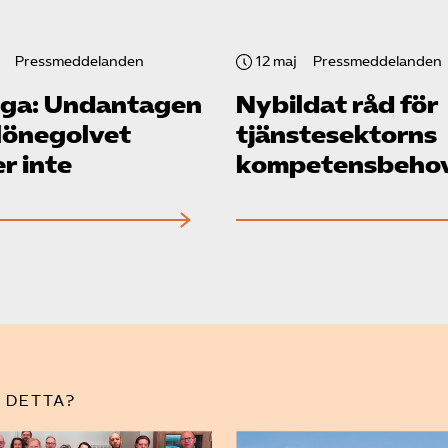
Pressmeddelanden
12 maj
Pressmeddelanden
ga: Undantagen
Nybildat råd för
 lönegolvet
tjänste­sektorns
r inte
kompetensbeho
 DETTA?