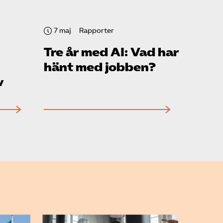
7 maj
Rapporter
Tre år med AI: Vad har
hänt med jobben?
v