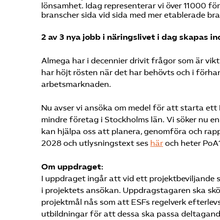
lönsamhet. Idag representerar vi över 11 000 fö
branscher sida vid sida med mer etablerade bran
2 av 3 nya jobb i näringslivet i dag skapas 
Almega har i decennier drivit frågor som är vik
har höjt rösten när det har behövts och i förha
arbetsmarknaden.
Nu avser vi ansöka om medel för att starta ett
mindre företag i Stockholms län. Vi söker nu en
kan hjälpa oss att planera, genomföra och rapp
2028 och utlysningstext ses
här
och heter PoA
Om uppdraget:
I uppdraget ingår att vid ett projektbeviljande
i projektets ansökan. Uppdragstagaren ska sköta
projektmål nås som att ESFs regelverk efterlevs
utbildningar för att dessa ska passa deltagan