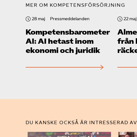
MER OM KOMPETENSFÖRSÖRJNING
28 maj
Pressmeddelanden
22 maj
Kompetensbarometern
Alme
AI: AI hetast inom
från
ekonomi och juridik
räcke
DU KANSKE OCKSÅ ÄR INTRESSERAD AV