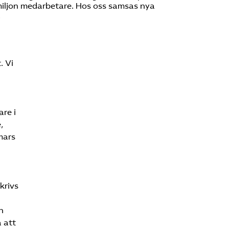
v miljon medarbetare. Hos oss samsas nya
.
. Vi
re i
,
mars
krivs
h
 att