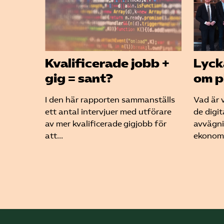
Kvalificerade jobb +
Lyck
gig = sant?
om p
I den här rapporten sammanställs
Vad är v
ett antal intervjuer med utförare
de digi
av mer kvalificerade gigjobb för
avvägni
att...
ekonomi