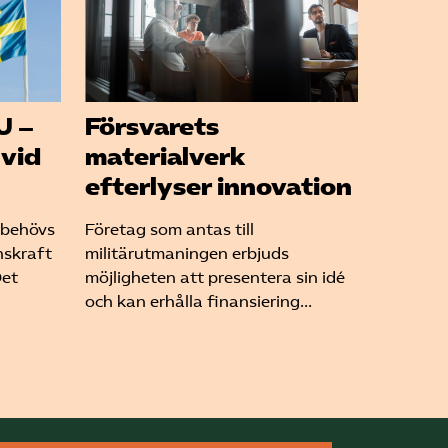
U –
Försvarets
 vid
materialverk
efterlyser innovation
 behövs
Företag som antas till
nskraft
militärutmaningen erbjuds
Det
möjligheten att presentera sin idé
och kan erhålla finansiering...