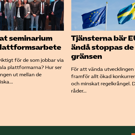
at seminarium
Tjänsterna bär E
lattformsarbete
ändå stoppas de
gränsen
iktigt för de som jobbar via
tala plattformarna? Hur ser
För att vända utvecklingen
ngen ut mellan de
framför allt ökad konkurre
ska...
och minskat regelkrångel. 
råder...