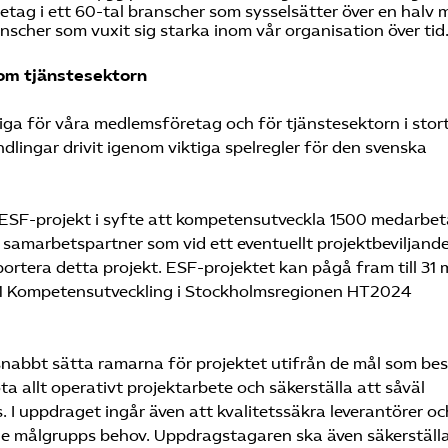
retag i ett 60-tal branscher som sysselsätter över en hal
scher som vuxit sig starka inom vår organisation över tid
inom tjänstesektorn
tiga för våra medlemsföretag och för tjänstesektorn i stort
ndlingar drivit igenom viktiga spelregler för den svenska
 ESF-projekt i syfte att kompetensutveckla 1500 medarbeta
 samarbetspartner som vid ett eventuellt projektbeviljande
ortera detta projekt. ESF-projektet kan pågå fram till 31 
1 Kompetensutveckling i Stockholmsregionen HT2024
 snabbt sätta ramarna för projektet utifrån de mål som bes
 allt operativt projektarbete och säkerställa att såväl
. I uppdraget ingår även att kvalitetssäkra leverantörer oc
de målgrupps behov. Uppdragstagaren ska även säkerställa