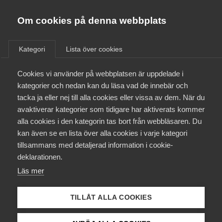
Almega
Förbund
Om cookies på denna webbplats
Almega Tjänste­förbunden
/
Aktuellt
/
Arbetsgivarnytt
/
Om Almega
Kategori
Lista över cookies
Almega Tjänste­företagen
Aktuellt
Cookies vi använder på webbplatsen är uppdelade i
Almega Utbildning
Friskole­avtalen klara med
kategorier och nedan kan du läsa vad de innebär och
Vision
Innovations­företagen
tacka ja eller nej till alla cookies eller vissa av dem. När du
Medlemskapet
avaktiverar kategorier som tidigare har aktiverats kommer
Kompetens­företagen
alla cookies i den kategorin tas bort från webbläsaren. Du
Förhandlingarna med Vision är avlutade och
Mina sidor
kan även se en lista över alla cookies i varje kategori
Medie­företagen
parterna har kommit överens om nya kollektivavtal.
tillsammans med detaljerad information i cookie-
De nya avtalen med Vision innebär flera
Kontakt
Säkerhets­företagen
deklarationen.
förändringar med anledning av införandet av
Läs mer
Tåg­företagen
Flexpension.
Kurser & utbildningar
Vård­företagarna
TILLÅT ALLA COOKIES
Okategoriserade
14 juni 2024
Arbetsgivarnytt
Påverkansarbete