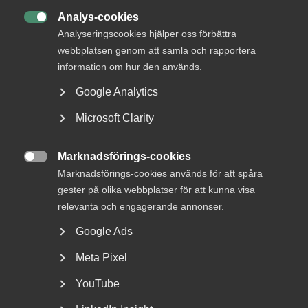
Analys-cookies
DU KANSKE OCKSÅ ÄR INTRESSERAD AV

Analyseringscookies hjälper oss förbättra
DETTA?
webbplatsen genom att samla och rapportera
information om hur den används.
Google Analytics
Microsoft Clarity
Marknadsförings-cookies

Marknadsförings-cookies används för att spåra
gester på olika webbplatser för att kunna visa
VAB och föräldraledighet – en
relevanta och engagerande annonser.
sammanfattning av senaste
Google Ads
årens ändringar
Meta Pixel
Fler kan ta ut ledighet med föräldrapenning Från och
YouTube
med den 1 juli 2024 kan fler än tidigare vara lediga...