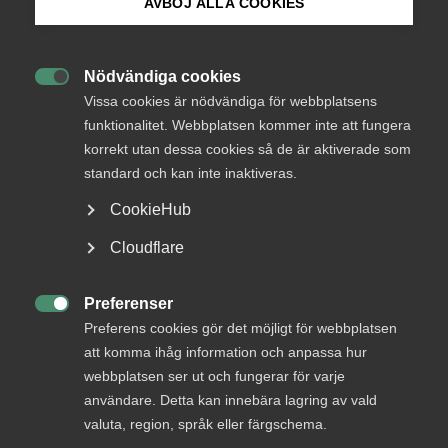
AVBÖJ ALLA COOKIES
Bli medlem
Nödvändiga cookies

Logga in på Arbetsgivarguiden
Vissa cookies är nödvändiga för webbplatsens
Endast tillgänglig för
funktionalitet. Webbplatsen kommer inte att fungera
medlemmar
korrekt utan dessa cookies så de är aktiverade som
Sök på almega.se
standard och kan inte inaktiveras.
CookieHub
Logga in
Press
Cloudflare
In English
Cookie-inställningar
Preferenser
Bli medlem

Preferens cookies gör det möjligt för webbplatsen
att komma ihåg information och anpassa hur
webbplatsen ser ut och fungerar för varje
användare. Detta kan innebära lagring av vald
valuta, region, språk eller färgschema.