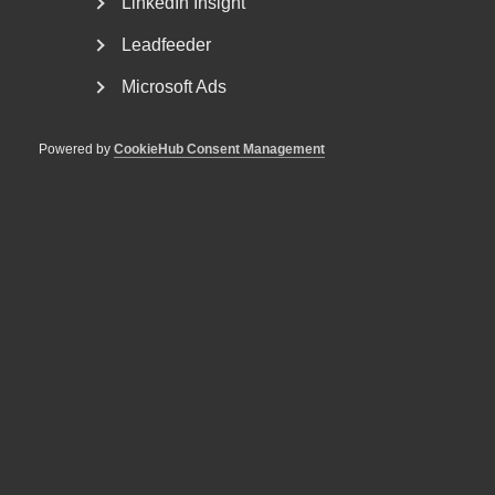
LinkedIn Insight
Leadfeeder
Microsoft Ads
Powered by
CookieHub Consent Management
Nyheter om arbetstillstånd
sommaren 2026: Vad gäller?
För arbetsgivare innebär årets förändringar bland annat
nya lönekrav för arbetstillstånd, skärpta krav...