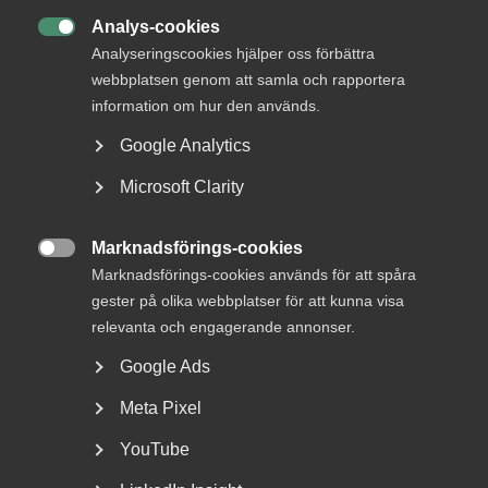
Analys-cookies
DU KANSKE OCKSÅ ÄR INTRESSERAD AV

Analyseringscookies hjälper oss förbättra
DETTA?
webbplatsen genom att samla och rapportera
information om hur den används.
Google Analytics
Microsoft Clarity
Marknadsförings-cookies

Marknadsförings-cookies används för att spåra
gester på olika webbplatser för att kunna visa
Tvist om avtalsenlig lön under
relevanta och engagerande annonser.
uppsägningstid i
Google Ads
bemanningsföretag
Meta Pixel
AD 2026 nr 8 Av byggavtalet framgår att en uppsagd
YouTube
arbetstagare har rätt att under uppsägningstid behålla...