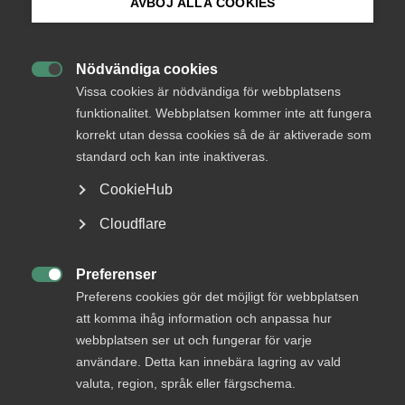
AVBÖJ ALLA COOKIES
Bli medlem
Nödvändiga cookies

Logga in på Arbetsgivarguiden
Vissa cookies är nödvändiga för webbplatsens
Endast tillgänglig för
funktionalitet. Webbplatsen kommer inte att fungera
medlemmar
korrekt utan dessa cookies så de är aktiverade som
Sök på almega.se
standard och kan inte inaktiveras.
CookieHub
Logga in
Press
Cloudflare
In English
Cookie-inställningar
Preferenser
Bli medlem

Preferens cookies gör det möjligt för webbplatsen
att komma ihåg information och anpassa hur
webbplatsen ser ut och fungerar för varje
användare. Detta kan innebära lagring av vald
valuta, region, språk eller färgschema.