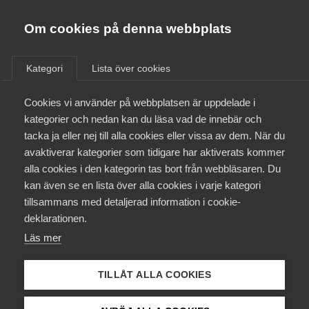
Almega
Förbund
Om cookies på denna webbplats
Almega Tjänste­förbunden
/
Aktuellt
/
Arbetsgivarnytt
/
Om Almega
Kategori
Lista över cookies
Almega Tjänste­företagen
Aktuellt
Cookies vi använder på webbplatsen är uppdelade i
Almega Utbildning
Årets lönerevision 2024 för
kategorier och nedan kan du läsa vad de innebär och
tjänstemän
Innovations­företagen
tacka ja eller nej till alla cookies eller vissa av dem. När du
Medlemskapet
avaktiverar kategorier som tidigare har aktiverats kommer
Kompetens­företagen
alla cookies i den kategorin tas bort från webbläsaren. Du
Det börjar bli dags att förbereda 2024 års
Mina sidor
kan även se en lista över alla cookies i varje kategori
Medie­företagen
lönerevision för tjänstemannaavtalet Fastigheter
tillsammans med detaljerad information i cookie-
med Unionen, Sveriges Ingenjörer, Ledarna och i
Kontakt
Säkerhets­företagen
deklarationen.
förekommande fall SEKO. Vi påminner här om
Läs mer
Tåg­företagen
utgångspunkterna i respektive löneavtal.
Kurser & utbildningar
Vård­företagarna
TILLÅT ALLA COOKIES
Okategoriserade
7 maj 2024
Arbetsgivarnytt
Påverkansarbete