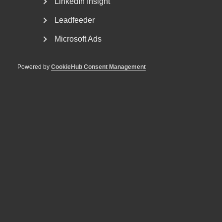
LinkedIn Insight
Leadfeeder
Microsoft Ads
Powered by
CookieHub Consent Management
Nyheter om arbetstillstånd
sommaren 2026: Vad gäller?
För arbetsgivare innebär årets förändringar bland annat
nya lönekrav för arbetstillstånd, skärpta krav...