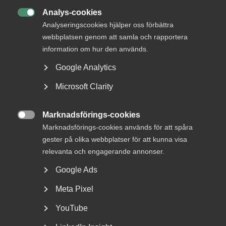
MER OM KONJUNKTUR
Analys-cookies

Analyseringscookies hjälper oss förbättra
18 juni
webbplatsen genom att samla och rapportera
information om hur den används.
Almegas tjänsteindikator för andra
kvartalet 2026
Google Analytics
Microsoft Clarity
Marknadsförings-cookies
Precis som att lösningarna på många samhällsproblem

Marknadsförings-cookies används för att spåra
återfinns inom tjänstesektorn kan tjänsteföretagen
gester på olika webbplatser för att kunna visa
avhjälpa även denna situation. Tjänsteföretagen skapar
relevanta och engagerande annonser.
fyra av fem jobb i näringslivet. Det är tjänsteföretagen
som ger unga och nya svenskar deras första jobb.
Google Ads
Tjänstesektorn är Sveriges tillväxtmotor. Den är redo att
investera, anställa fler och bidra till att få hjulen att snurra
Meta Pixel
igen, men ett antal hinder håller företagen tillbaka.
YouTube
Riksbanken har signalerat att reporäntan kan sänkas