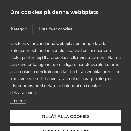
Almega
Förbund
Om cookies på denna webbplats
Almega Tjänste­förbunden
/
Aktuellt
/
Debattartiklar
/
Om Almega
Kategori
Lista över cookies
Almega Tjänste­företagen
Aktuellt
Cookies vi använder på webbplatsen är uppdelade i
Almega Utbildning
kategorier och nedan kan du läsa vad de innebär och
Innovations­företagen
tacka ja eller nej till alla cookies eller vissa av dem. När du
Medlemskapet
avaktiverar kategorier som tidigare har aktiverats kommer
Kompetens­företagen
alla cookies i den kategorin tas bort från webbläsaren. Du
Mina sidor
kan även se en lista över alla cookies i varje kategori
Medie­företagen
tillsammans med detaljerad information i cookie-
Kontakt
Säkerhets­företagen
deklarationen.
Läs mer
Tåg­företagen
Kurser & utbildningar
Vård­företagarna
TILLÅT ALLA COOKIES
Påverkansarbete