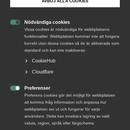
AVBÖJ ALLA COOKIES
Bli medlem
Nödvändiga cookies
Almega i Altinget:

Logga in på Arbetsgivarguiden
Vissa cookies är nödvändiga för webbplatsens
”Moderaterna måste inse att
funktionalitet. Webbplatsen kommer inte att fungera
ökande välstånd inte är
korrekt utan dessa cookies så de är aktiverade som
Sök på almega.se
någon naturlag”
standard och kan inte inaktiveras.
CookieHub
Regeringen behöver bedriva en mer expansiv
Press
Cloudflare
finanspolitik för att stimulera ekonomin på såväl
In English
kort som lång sikt. Det skriver Fredrik Östbom och
Cookie-inställningar
Preferenser
Fredrik Segerfeldt, Almega i en debattartikel.

Preferens cookies gör det möjligt för webbplatsen
att komma ihåg information och anpassa hur
Konjunktur
12 april 2024
Debattartiklar
webbplatsen ser ut och fungerar för varje
användare. Detta kan innebära lagring av vald
valuta, region, språk eller färgschema.