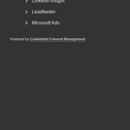
LinkedIn Insight
innan sommaren om den positiva inflationsutvecklingen
fortsätter, då kan även regeringen släppa fokus på att inte
Leadfeeder
elda på inflationen. Regeringen kan därmed bedriva en mer
Microsoft Ads
expansiv finanspolitik för att stimulera ekonomin på såväl
kort som lång sikt.
Powered by
CookieHub Consent Management
Almega har i en
debattartikel på Altinget.se
identifierat
tre områden där det behövs reformer som förbättrar
villkoren för tjänsteföretagen, säkrar tillväxten och ökar
välståndet i hela Sverige.
Läs hela debattartikeln på Altinget.se
Publicerad:
12 april 2024
Senast uppdaterad:
18 april 2024