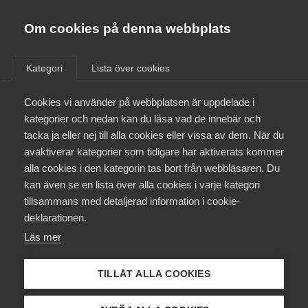
Almega
Förbund
Om cookies på denna webbplats
Almega Tjänste­förbunden
/
Aktuellt
/
Arbetsgivarnytt
/
Om Almega
Kategori
Lista över cookies
Almega Tjänste­företagen
Aktuellt
Cookies vi använder på webbplatsen är uppdelade i
Almega Utbildning
Uppdaterade mallar för
kategorier och nedan kan du läsa vad de innebär och
anställning
Innovations­företagen
tacka ja eller nej till alla cookies eller vissa av dem. När du
Medlemskapet
avaktiverar kategorier som tidigare har aktiverats kommer
Kompetens­företagen
alla cookies i den kategorin tas bort från webbläsaren. Du
Med anledning av bland annat
Mina sidor
kan även se en lista över alla cookies i varje kategori
Medie­företagen
avtalsförhandlingarna 2023 har mallar för
tillsammans med detaljerad information i cookie-
anställningsavtal och ramavtal setts över.
Kontakt
Säkerhets­företagen
deklarationen.
Läs mer
Tåg­företagen
Okategoriserade
12 januari 2024
Arbetsgivarnytt
Kurser & utbildningar
Vård­företagarna
TILLÅT ALLA COOKIES
Påverkansarbete