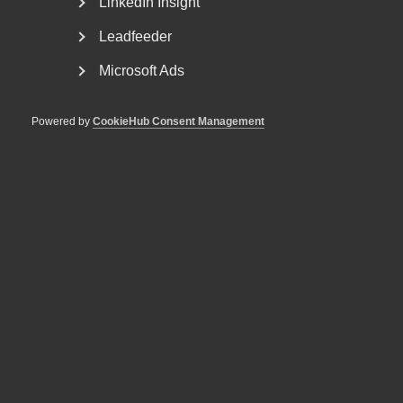
LinkedIn Insight
Leadfeeder
Microsoft Ads
Powered by
CookieHub Consent Management
Nyheter om arbetstillstånd
sommaren 2026: Vad gäller?
För arbetsgivare innebär årets förändringar bland annat
nya lönekrav för arbetstillstånd, skärpta krav...