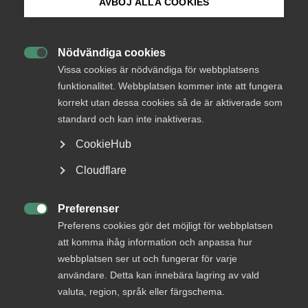
AVBÖJ ALLA COOKIES
Bli medlem
Endast tillgänglig för
Nödvändiga cookies
medlemmar

Logga in på Arbetsgivarguiden
Vissa cookies är nödvändiga för webbplatsens
funktionalitet. Webbplatsen kommer inte att fungera
korrekt utan dessa cookies så de är aktiverade som
Sök på almega.se
standard och kan inte inaktiveras.
Logga in
CookieHub
Press
Cloudflare
Bli medlem
In English
Cookie-inställningar
Preferenser

Preferens cookies gör det möjligt för webbplatsen
att komma ihåg information och anpassa hur
webbplatsen ser ut och fungerar för varje
användare. Detta kan innebära lagring av vald
valuta, region, språk eller färgschema.
DU KANSKE OCKSÅ ÄR INTRESSERAD AV