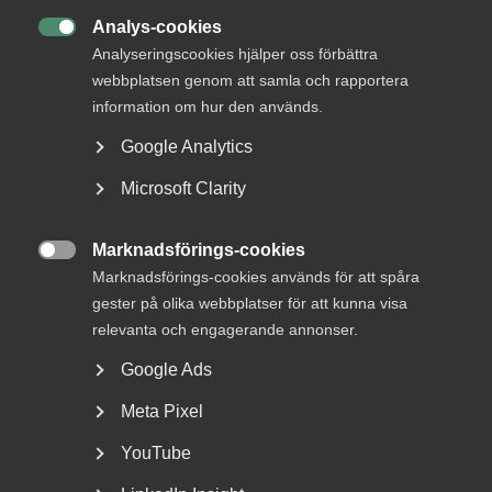
DETTA?
Analys-cookies

Analyseringscookies hjälper oss förbättra
webbplatsen genom att samla och rapportera
information om hur den används.
Google Analytics
Microsoft Clarity
Marknadsförings-cookies
AD-dom: Uppsägningar enligt

Marknadsförings-cookies används för att spåra
EU-direktivet och bristande
gester på olika webbplatser för att kunna visa
MBL-förhandling vid arbetsbrist
relevanta och engagerande annonser.
Google Ads
AD 2026 nr 40 Fråga om en arbetsgivare, som inte har
kollektivavtal, bröt mot förhandlingsskyldigheten...
Meta Pixel
YouTube