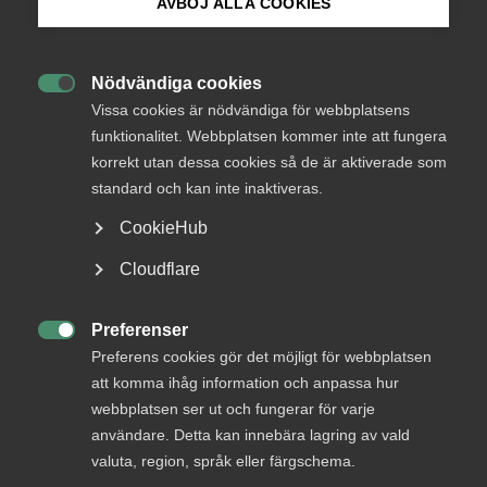
AVBÖJ ALLA COOKIES
Bli medlem
Nödvändiga cookies

Logga in på Arbetsgivarguiden
Vissa cookies är nödvändiga för webbplatsens
Endast tillgänglig för
funktionalitet. Webbplatsen kommer inte att fungera
medlemmar
korrekt utan dessa cookies så de är aktiverade som
Sök på almega.se
standard och kan inte inaktiveras.
CookieHub
Logga in
Press
Cloudflare
In English
Cookie-inställningar
Preferenser
Bli medlem

Preferens cookies gör det möjligt för webbplatsen
att komma ihåg information och anpassa hur
webbplatsen ser ut och fungerar för varje
användare. Detta kan innebära lagring av vald
valuta, region, språk eller färgschema.