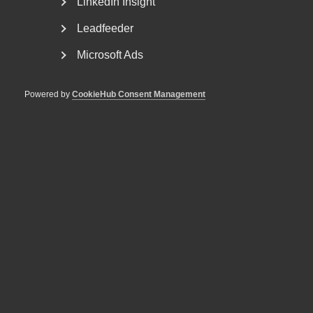
LinkedIn Insight
Leadfeeder
Microsoft Ads
Powered by
CookieHub Consent Management
Bred partsöverenskommelse om
framtidens kollektivavtal
Arbetsgivar- och arbetstagarorganisationer inom
tjänstesektorn har enats om ett nytt samarbetsavtal
för...