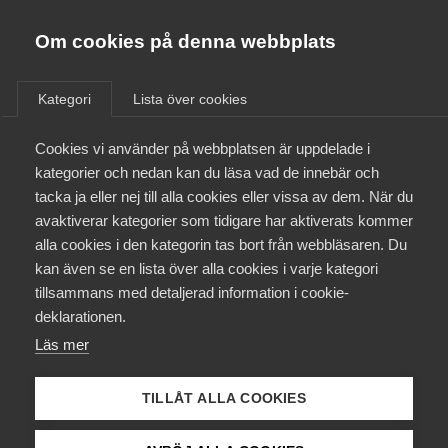
Almega
Förbund
Om cookies på denna webbplats
Almega Tjänste­förbunden
/
Aktuellt
/
Arbetsgivarnytt
/
Om Almega
Kategori
Lista över cookies
Almega Tjänste­företagen
Aktuellt
Cookies vi använder på webbplatsen är uppdelade i
Almega Utbildning
Nytt avtal om
kategorier och nedan kan du läsa vad de innebär och
etableringsjobb för
Innovations­företagen
tacka ja eller nej till alla cookies eller vissa av dem. När du
Medlemskapet
innovationssektorn
avaktiverar kategorier som tidigare har aktiverats kommer
Kompetens­företagen
alla cookies i den kategorin tas bort från webbläsaren. Du
Mina sidor
kan även se en lista över alla cookies i varje kategori
Medie­företagen
Innovationsföretagen har tecknat avtal med
tillsammans med detaljerad information i cookie-
Unionen om etableringsjobb för att skapa fler jobb
Kontakt
Säkerhets­företagen
deklarationen.
för långtidsarbetslösa och nyanlända.
Läs mer
Tåg­företagen
Kurser & utbildningar
Okategoriserade
Vård­företagarna
TILLÅT ALLA COOKIES
Påverkansarbete
19 december 2023
Arbetsgivarnytt