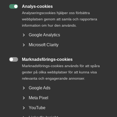
Analys-cookies
DU KANSKE OCKSÅ ÄR INTRESSERAD AV

Analyseringscookies hjälper oss förbättra
DETTA?
webbplatsen genom att samla och rapportera
information om hur den används.
Google Analytics
Microsoft Clarity
Marknadsförings-cookies

Marknadsförings-cookies används för att spåra
gester på olika webbplatser för att kunna visa
Nyheter om arbetstillstånd
relevanta och engagerande annonser.
sommaren 2026: Vad gäller?
Google Ads
För arbetsgivare innebär årets förändringar bland annat
Meta Pixel
nya lönekrav för arbetstillstånd, skärpta krav...
YouTube