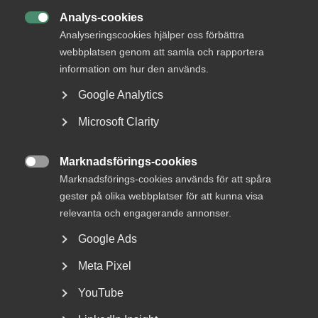
Analys-cookies

Analyseringscookies hjälper oss förbättra
DU KANSKE OCKSÅ ÄR INTRESSERAD AV
webbplatsen genom att samla och rapportera
DETTA?
information om hur den används.
Google Analytics
Microsoft Clarity
Marknadsförings-cookies

Marknadsförings-cookies används för att spåra
gester på olika webbplatser för att kunna visa
relevanta och engagerande annonser.
Bred partsöverenskommelse om
Google Ads
framtidens kollektivavtal
Meta Pixel
Arbetsgivar- och arbetstagarorganisationer inom
tjänstesektorn har enats om ett nytt samarbetsavtal
YouTube
för...