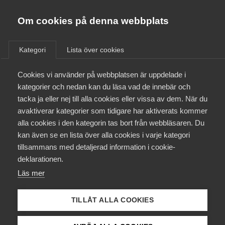
Almega
Förbund
Om cookies på denna webbplats
Almega Tjänste­förbunden
/
Aktuellt
/
Arbetsgivarnytt
/
Om Almega
Kategori
Lista över cookies
Almega Tjänste­företagen
Aktuellt
Cookies vi använder på webbplatsen är uppdelade i
Almega Utbildning
Nytt kollektivavtal med
kategorier och nedan kan du läsa vad de innebär och
Kommunal för Friskolor
Innovations­företagen
tacka ja eller nej till alla cookies eller vissa av dem. När du
Medlemskapet
avaktiverar kategorier som tidigare har aktiverats kommer
Kompetens­företagen
alla cookies i den kategorin tas bort från webbläsaren. Du
Almega Tjänsteföretagen och Kommunal har
Mina sidor
kan även se en lista över alla cookies i varje kategori
Medie­företagen
kommit överens om nytt kollektivavtal för perioden
tillsammans med detaljerad information i cookie-
1 november 2023 – 31 oktober 2025. Avtalet håller
Kontakt
Säkerhets­företagen
deklarationen.
sig inom kostnadsmärket 7,4 % på 24 månader som
Läs mer
Tåg­företagen
gäller på arbetsmarknaden.
Kurser & utbildningar
Vård­företagarna
TILLÅT ALLA COOKIES
Okategoriserade
Påverkansarbete
3 november 2023
Arbetsgivarnytt