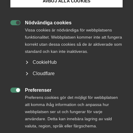
AVBÖJ ALLA COOKIES
Bli medlem
Nödvändiga cookies

Logga in på Arbetsgivarguiden
Vissa cookies är nödvändiga för webbplatsens
funktionalitet. Webbplatsen kommer inte att fungera
Endast tillgänglig för
korrekt utan dessa cookies så de är aktiverade som
Sök på almega.se
medlemmar
standard och kan inte inaktiveras.
CookieHub
Press
Cloudflare
Logga in
In English
Cookie-inställningar
Preferenser

Preferens cookies gör det möjligt för webbplatsen
Bli medlem
att komma ihåg information och anpassa hur
webbplatsen ser ut och fungerar för varje
användare. Detta kan innebära lagring av vald
valuta, region, språk eller färgschema.