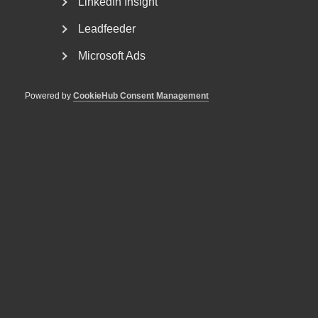
LinkedIn Insight
Leadfeeder
Microsoft Ads
Powered by
CookieHub Consent Management
Kollektivavtalen: en central del
av den svenska modellen
Den 17 mars är kollektivavtalets dag. Men vad har
kollektivavtalen betytt för svensk arbetsmarknad?
Och...