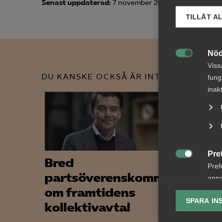
Senast uppdaterad:
7 november 2023
TILLÅT A
Nöd

Viss
DU KANSKE OCKSÅ ÄR INTRESSERAD AV
fung
inak
Pre
Bred
Alme

Pref
partsöverenskommelse
stöd
anpa
om framtidens
medl
lagr
SPARA IN
kollektivavtal
Med hjäl
Ana
