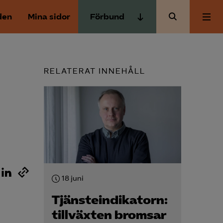
den
Mina sidor
Förbund
Almega Tjänste­förbunden
Om Almega
Almega Tjänste­företagen
RELATERAT INNEHÅLL
Almega Utbildning
Aktuellt
Innovations­företagen
Kompetens­företagen
Medlemskapet
Medie­företagen
Säkerhets­företagen
Mina sidor
Tåg­företagen
18 juni
Kontakt
Vård­företagarna
Tjänste­indikatorn:
tillväxten bromsar