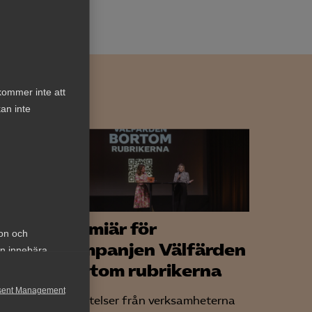
kommer inte att
an inte
Premiär för
ion och
kampanjen Välfärden
an innebära
v
bortom rubrikerna
sent Management
ans med
Berättelser från verksamheterna