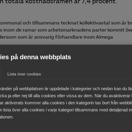
en totala kostnadsramen är 7,4 procent.
Kommunal och tillsammans tecknat kollektivavtal som är b
ms inom de ramar som arbetsmarknadens parter kommit öv
ndersson som är ansvarig förhandlare inom Almega
es på denna webbplats
er 2023 till 31 oktober 2025.
na för både företagare och medarbetare. Att erbjuda
Lista över cookies
retagens framgång. Tillsammans skapar vi en bra arbetsmar
varje dag på arbetsplatserna i samtal mellan företagare 
vänder på webbplatsen är uppdelade i kategorier och nedan kan du l
ega sammanlagt 130 avtal, flest av alla
ka ja eller nej till alla cookies eller vissa av dem. När du avaktiverar
ar aktiverats kommer alla cookies i den kategorin tas bort från webb
 lista över alla cookies i varje kategori tillsammans med detaljerad in
tionen.