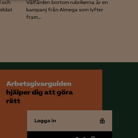
d och
Välfärden bortom rubrikerna är en
h rapportera
bildat
kampanj från Almega som lyfter
fram...
för att kunna
Arbetsgivarguiden
hjälper dig att göra
rätt
Logga in