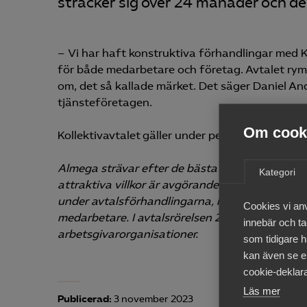
sträcker sig över 24 månader och d
– Vi har haft konstruktiva förhandlingar med 
för både medarbetare och företag. Avtalet ry
om, det så kallade märket. Det säger Daniel A
tjänsteföretagen.
Om cooki
Kollektivavtalet gäller under perioden 1 novemb
Almega strävar efter de bästa förutsättningar
Kategori
attraktiva villkor är avgörande för tjänste­fö
under avtalsförhandlingarna, men framför allt 
Cookies vi an
medarbetare. I avtalsrörelsen 2023 tecknar Alm
innebär och tac
arbetsgivarorganisationer.
som tidigare h
kan även se en
cookie-deklara
Läs mer
Publicerad:
3 november 2023