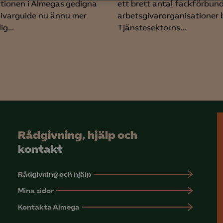
tionen i Almegas gedigna
ett brett antal fackförbun
yseringscookies hjälper oss förbättra webbplatsen genom att samla oc
ivarguide nu ännu mer
arbetsgivarorganisationer 
rmation om hur den används.
ig...
Tjänstesektorns...
Google Analytics
Microsoft Clarity
knadsförings-cookies
nadsförings-cookies används för att spåra gester på olika webbplatser 
 relevanta och engagerande annonser.
Google Ads
Rådgivning, hjälp och
Meta Pixel
kontakt
YouTube
Rådgivning och hjälp
LinkedIn Insight
Mina sidor
Leadfeeder
Kontakta Almega
Microsoft Ads