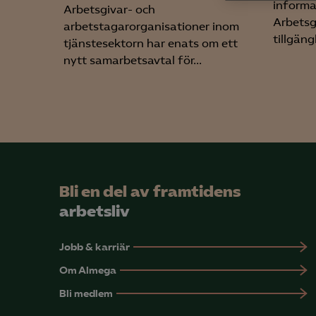
informa
Anal
Arbetsgivar- och
Arbetsg
info
arbetstagarorganisationer inom
tillgängl
tjänstesektorn har enats om ett
nytt samarbetsavtal för...
Mar

Mark
visa
Bli en del av framtidens
arbetsliv
Jobb & karriär
Om Almega
Bli medlem