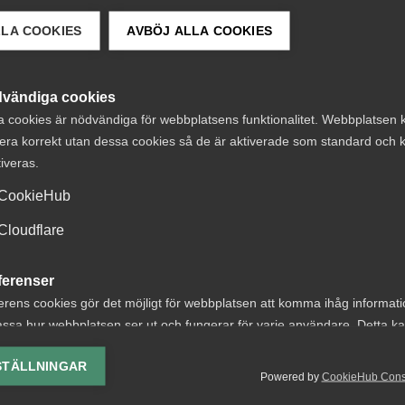
LLA COOKIES
AVBÖJ ALLA COOKIES
vändiga cookies
a cookies är nödvändiga för webbplatsens funktionalitet. Webbplatsen 
 DETTA?
era korrekt utan dessa cookies så de är aktiverade som standard och k
tiveras.
CookieHub
Cloudflare
ferenser
ga erbjuder AI-
Nybildat råd för
erens cookies gör det möjligt för webbplatsen att komma ihåg informat
d rådgivning till
tjänstesektorns
ssa hur webbplatsen ser ut och fungerar för varje användare. Detta k
emsföretagen
kompetensbeho
ing av vald valuta, region, språk eller färgschema.
STÄLLNINGAR
Powered by
CookieHub Con
p av generativ AI blir
Almega har i dag tillsamm
lys-cookies