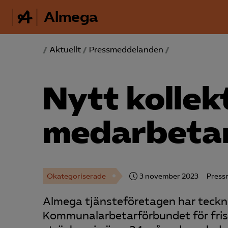
Almega
/
Aktuellt
/
Pressmeddelanden
/
Nytt kollek
medarbetar
Okategoriserade
3 november 2023
Press
Almega tjänsteföretagen har teckna
Kommunalarbetarförbundet för fris