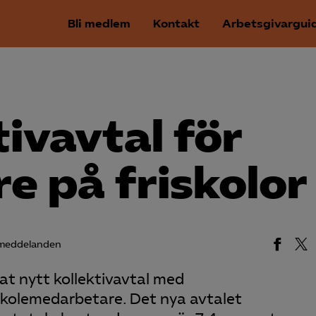
Bli medlem
Kontakt
Arbetsgivargui
tivavtal för
e på friskolor
meddelanden
t nytt kollektivavtal med
kolemedarbetare. Det nya avtalet