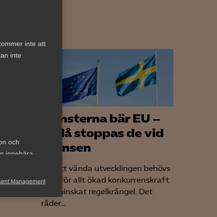
kommer inte att
an inte
till
Tjänsterna bär EU –
ändå stoppas de vid
ion och
gränsen
den.
an innebära
are i
För att vända utvecklingen behövs
framför allt ökad konkurrenskraft
sent Management
och minskat regelkrångel. Det
h rapportera
råder...