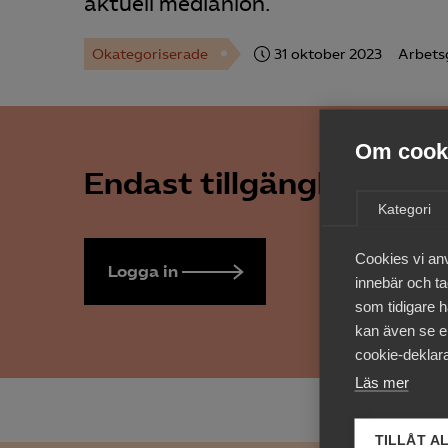
aktuell medianlön.
Okategoriserade
31 oktober 2023
Arbets
Om cooki
Endast tillgänglig för 
Kategori
Cookies vi an
Logga in
Bli medlem
innebär och tac
som tidigare h
kan även se en
cookie-deklara
Läs mer
TILLÅT A