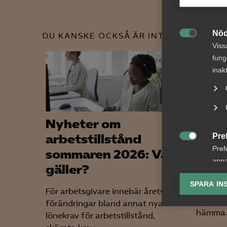
Nöd
DU KANSKE OCKSÅ ÄR INTRESSERAD AV

Viss
fung
inak
Nyheter om
Alme
Pre
arbetstillstånd
från

Pref
sommaren 2026: Vad
räck
anpa
gäller?
lagr
Regeri
SPARA IN
från de
För arbetsgivare innebär årets
Ana
arbetsk
förändringar bland annat nya

Anal
hämma.
lönekrav för arbetstillstånd,
info