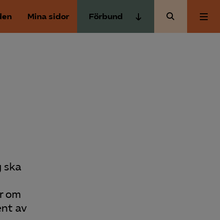
den
Mina sidor
Förbund
Almega Tjänste­förbunden
Om Almega
Almega Tjänste­företagen
Almega Utbildning
Aktuellt
Innovations­företagen
Kompetens­företagen
Medlemskapet
Medie­företagen
Säkerhets­företagen
Mina sidor
g ska
Tåg­företagen
n
Kontakt
Vård­företagarna
er om
ent av