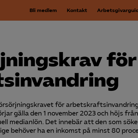
Bli medlem
Kontakt
Arbetsgivargui
jningskrav för
s­invandring
försörjningskravet för arbetskraftsinvandrin
örjar gälla den 1 november 2023 och höjs frå
tuell medianlön. Det innebär att den som sök
erige behöver ha en inkomst på minst 80 proc