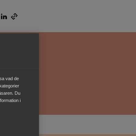
Kurser & utbildningar
Påverkansarbete
Bli medlem
Logga in på
Arbetsgivarguiden
äsa vad de
Sök på almega.se
 kategorier
läsaren. Du
formation i
Press
In English
Cookie-inställningar