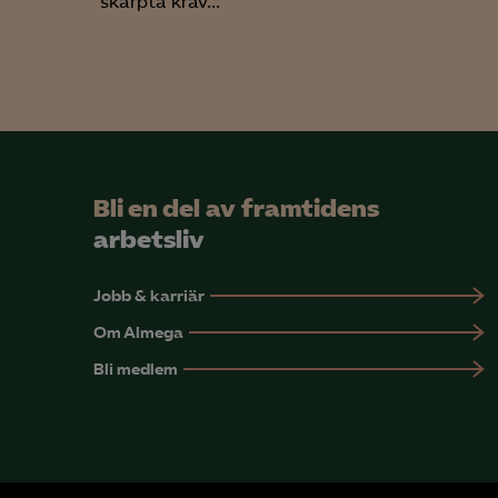
skärpta krav...
Mar

Mark
visa
Bli en del av framtidens
arbetsliv
Jobb & karriär
Om Almega
Bli medlem