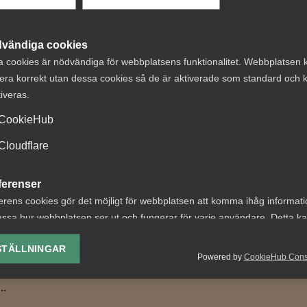
vändiga cookies
 DETTA?
a cookies är nödvändiga för webbplatsens funktionalitet. Webbplatsen 
era korrekt utan dessa cookies så de är aktiverade som standard och k
tiveras.
CookieHub
Cloudflare
ga: Undantagen
AI – Från verktyg 
ferenser
 lönegolvet
arbetskraft
erens cookies gör det möjligt för webbplatsen att komma ihåg informat
er inte
AI förändrar arbetsmarkna
ssa hur webbplatsen ser ut och fungerar för varje användare. Detta k
Här redovisas hur arbetsgiv
ing av vald valuta, region, språk eller färgschema.
ngens besked om undantag
STÄLLNINGAR
tjänstesektorn tänker kring
t höjda lönegolvet för
Powered by
CookieHub Con
kompetensförsörjning...
lys-cookies
raftsinvandring riskerar att
yseringscookies hjälper oss förbättra webbplatsen genom att samla oc
..
rmation om hur den används.