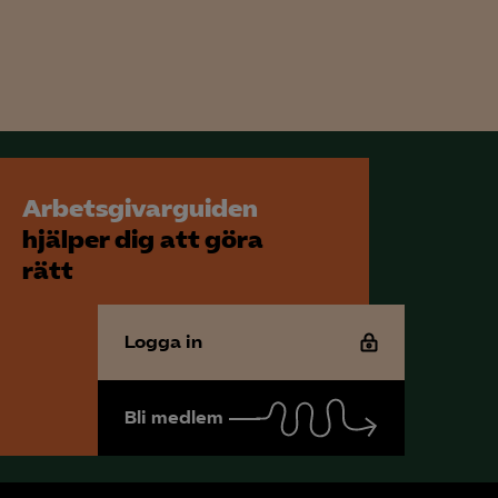
för att kunna
Arbetsgivarguiden
hjälper dig att göra
rätt
Logga in
Bli medlem