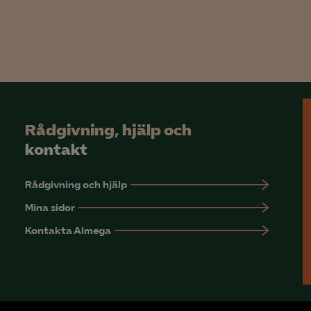
Google Analytics
Microsoft Clarity
knadsförings-cookies
nadsförings-cookies används för att spåra gester på olika webbplatser 
 relevanta och engagerande annonser.
Rådgivning, hjälp och
Google Ads
kontakt
Meta Pixel
Rådgivning och hjälp
YouTube
Mina sidor
LinkedIn Insight
Kontakta Almega
Leadfeeder
Microsoft Ads