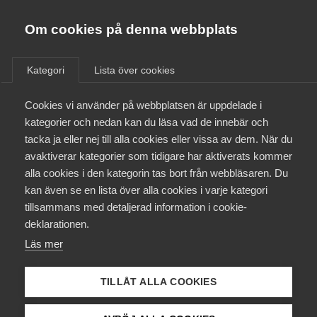
Almega
Förbund
Om cookies på denna webbplats
Almega Tjänste­förbunden
/
Aktuellt
/
Arbetsgivarnytt
/
Om Almega
Kategori
Lista över cookies
Almega Tjänste­företagen
Aktuellt
Cookies vi använder på webbplatsen är uppdelade i
Almega Utbildning
Nytt avtal med Unionen för
kategorier och nedan kan du läsa vad de innebär och
Callcenter för tiden 1
Innovations­företagen
tacka ja eller nej till alla cookies eller vissa av dem. När du
Medlemskapet
november 2023 – 31 oktober
avaktiverar kategorier som tidigare har aktiverats kommer
Kompetens­företagen
2025
alla cookies i den kategorin tas bort från webbläsaren. Du
Mina sidor
kan även se en lista över alla cookies i varje kategori
Medie­företagen
tillsammans med detaljerad information i cookie-
Kontakt
Säkerhets­företagen
Den 31 oktober 2023 träffade Almega
deklarationen.
Tjänsteföretagen ett nytt avtal med Unionen
Läs mer
Tåg­företagen
Kurser & utbildningar
gällande Call/contactcenter och
Vård­företagarna
marknadsundersökningsföretag om löner och
TILLÅT ALLA COOKIES
allmänna avtalsvillkor för tiden 1 november 2023 –
Påverkansarbete
31 oktober 2025.