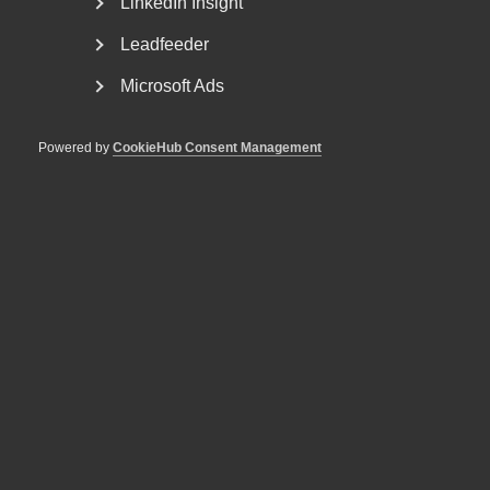
LinkedIn Insight
Arbetsgivar- och arbetstagarorganisationer inom
tjänstesektorn har enats om ett nytt samarbetsavtal
Leadfeeder
för...
Microsoft Ads
Powered by
CookieHub Consent Management
Nyheter om arbetstillstånd
sommaren 2026: Vad gäller?
För arbetsgivare innebär årets förändringar bland annat
nya lönekrav för arbetstillstånd, skärpta krav...