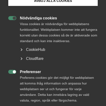
AVBÖJ ALLA COOKIES
Bli medlem
Okategoriserade
31 oktober 2023
Arbetsgivarnytt
Nödvändiga cookies

Logga in på Arbetsgivarguiden
Vissa cookies är nödvändiga för webbplatsens
funktionalitet. Webbplatsen kommer inte att fungera
korrekt utan dessa cookies så de är aktiverade som
Sök på almega.se
standard och kan inte inaktiveras.
Endast tillgänglig för
CookieHub
medlemmar
Press
Cloudflare
In English
Cookie-inställningar
Preferenser
Logga in

Preferens cookies gör det möjligt för webbplatsen
att komma ihåg information och anpassa hur
webbplatsen ser ut och fungerar för varje
Bli medlem
användare. Detta kan innebära lagring av vald
valuta, region, språk eller färgschema.