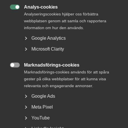
Analys-cookies

Analyseringscookies hjälper oss förbättra
webbplatsen genom att samla och rapportera
information om hur den används.
DU KANSKE OCKSÅ ÄR INTRESSERAD AV
Google Analytics
DETTA?
Microsoft Clarity
Marknadsförings-cookies

Marknadsförings-cookies används för att spåra
gester på olika webbplatser för att kunna visa
relevanta och engagerande annonser.
Google Ads
Bred partsöverenskommelse om
Meta Pixel
framtidens kollektivavtal
YouTube