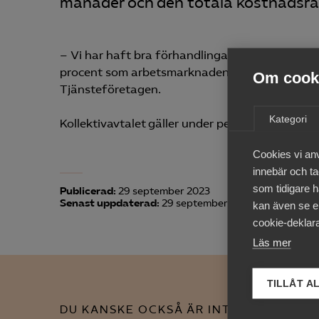
månader och den totala kostnadsra
– Vi har haft bra förhandlingar med Seko och 
procent som arbetsmarknadens parter kommit 
Om cooki
Tjänsteföretagen.
Kategori
Kollektivavtalet gäller under perioden 1 oktobe
Cookies vi an
innebär och tac
som tidigare h
Publicerad:
29 september 2023
Senast uppdaterad:
29 september 2023
kan även se en
cookie-deklara
Läs mer
TILLÅT A
DU KANSKE OCKSÅ ÄR INTRESSERAD AV