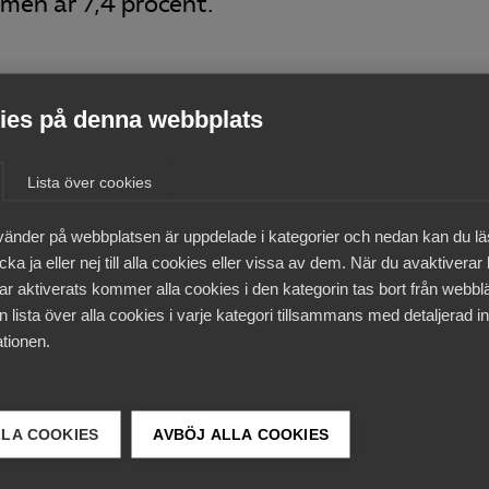
men är 7,4 procent.
tecknat ett avtal som ryms inom märket, den ram om 7,4
överens om, säger Thomas Lansing, avtalsansvarig för Al
es på denna webbplats
Lista över cookies
r 2023 till 30 september 2025.
vänder på webbplatsen är uppdelade i kategorier och nedan kan du l
ka ja eller nej till alla cookies eller vissa av dem. När du avaktiverar
ar aktiverats kommer alla cookies i den kategorin tas bort från webb
 lista över alla cookies i varje kategori tillsammans med detaljerad in
tionen.
LLA COOKIES
AVBÖJ ALLA COOKIES
 DETTA?