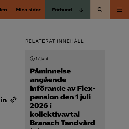
den
Mina sidor
Förbund
Almega Tjänste­förbunden
Om Almega
Almega Tjänste­företagen
RELATERAT INNEHÅLL
Almega Utbildning
Aktuellt
Innovations­företagen
17 juni
Kompetens­företagen
Medlemskapet
Påminnelse
Medie­företagen
angående
införande av Flex­
Säkerhets­företagen
Mina sidor
pension den 1 juli
Tåg­företagen
2026 i
Kontakt
Vård­företagarna
kollektivavtal
Bransch Tandvård