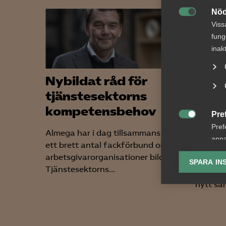
Nöd

Viss
fung
inak
Nybildat råd för
Bred
tjänstesektorns
part
kompetensbehov
om f
Pre

koll
Pref
Almega har i dag tillsammans med
anpa
ett brett antal fackförbund och
Arbetsg
lagr
arbetsgivarorganisationer bildat
arbetst
SPARA IN
Tjänstesektorns...
tjänste
Ana

nytt sam
Anal
info