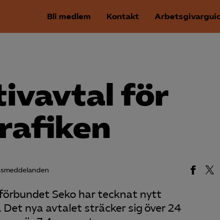
Bli medlem
Kontakt
Arbetsgivargui
tivavtal för
rafiken
ssmeddelanden
örbundet Seko har tecknat nytt
. Det nya avtalet sträcker sig över 24