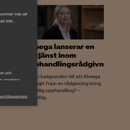
kommer inte att
an inte
 AI-
Almega lanserar en
till
ny tjänst inom
en
upphandlingsrådgivning
ion och
ir
Vad är bakgrunden till att Almega
an innebära
edigna
har tagit fram en rådgivning kring
mer
offentlig upphandling? –
sent Management
Offentlig...
h rapportera