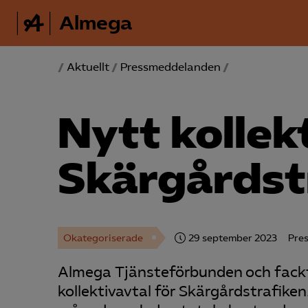
Almega
/
Aktuellt
/
Pressmeddelanden
/
Nytt kollek
Skärgårds­t
Okategoriserade
29 september 2023
Pre
Almega Tjänsteförbunden och fackf
kollektivavtal för Skärgårdstrafiken