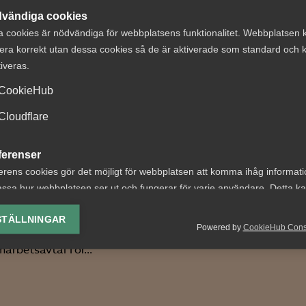
vändiga cookies
a cookies är nödvändiga för webbplatsens funktionalitet. Webbplatsen 
era korrekt utan dessa cookies så de är aktiverade som standard och k
tiveras.
CookieHub
Almega erbjuder
Cloudflare
söverenskommelse
stödd rådgivning 
ramtidens
medlemsföretag
ferenser
ektivavtal
erens cookies gör det möjligt för webbplatsen att komma ihåg informat
Med hjälp av generativ AI bl
ssa hur webbplatsen ser ut och fungerar för varje användare. Detta k
informationen i Almegas g
ivar- och
ing av vald valuta, region, språk eller färgschema.
Arbetsgivarguide nu ännu 
agarorganisationer inom
STÄLLNINGAR
Powered by
CookieHub Con
tillgänglig...
sektorn har enats om ett
lys-cookies
arbetsavtal för...
yseringscookies hjälper oss förbättra webbplatsen genom att samla oc
rmation om hur den används.
Google Analytics